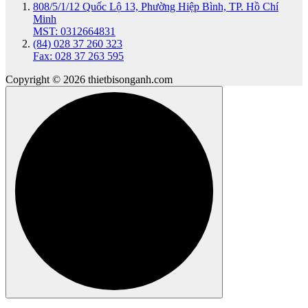
808/5/1/12 Quốc Lộ 13, Phường Hiệp Bình, TP. Hồ Chí
Minh
MST: 0312664831
(84) 028 37 260 323
Fax: 028 37 263 595
Copyright © 2026 thietbisonganh.com