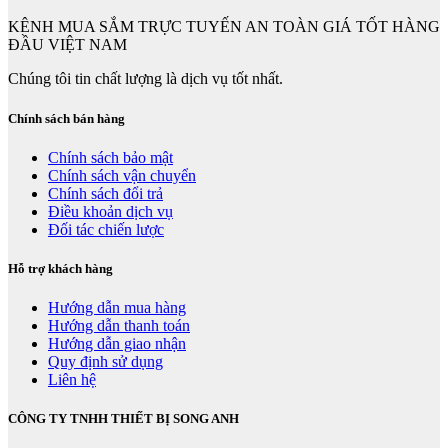
KÊNH MUA SẮM TRỰC TUYẾN AN TOÀN GIÁ TỐT HÀNG
ĐẦU VIỆT NAM
Chúng tôi tin chất lượng là dịch vụ tốt nhất.
Chính sách bán hàng
Chính sách bảo mật
Chính sách vận chuyển
Chính sách đổi trả
Điều khoản dịch vụ
Đối tác chiến lược
Hỗ trợ khách hàng
Hướng dẫn mua hàng
Hướng dẫn thanh toán
Hướng dẫn giao nhận
Quy định sử dụng
Liên hệ
CÔNG TY TNHH THIẾT BỊ SONG ANH