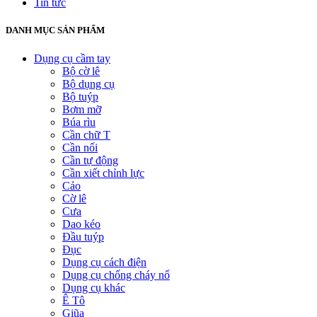
Tin tức
DANH MỤC SẢN PHẨM
Dụng cụ cầm tay
Bộ cờ lê
Bộ dụng cụ
Bộ tuýp
Bơm mỡ
Búa rìu
Cần chữ T
Cần nối
Cần tự động
Cần xiết chỉnh lực
Cảo
Cờ lê
Cưa
Dao kéo
Đầu tuýp
Đục
Dụng cụ cách điện
Dụng cụ chống cháy nổ
Dụng cụ khác
Ê Tô
Giũa