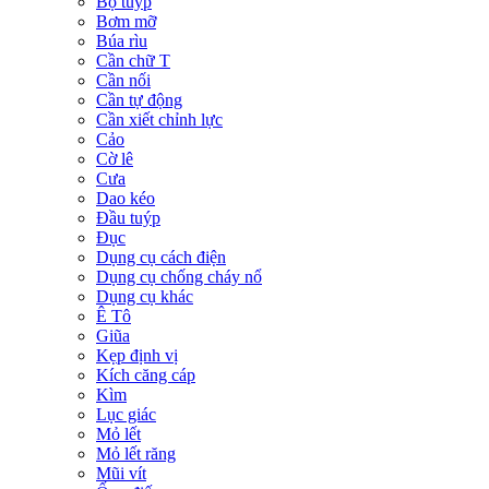
Bộ tuýp
Bơm mỡ
Búa rìu
Cần chữ T
Cần nối
Cần tự động
Cần xiết chỉnh lực
Cảo
Cờ lê
Cưa
Dao kéo
Đầu tuýp
Đục
Dụng cụ cách điện
Dụng cụ chống cháy nổ
Dụng cụ khác
Ê Tô
Giũa
Kẹp định vị
Kích căng cáp
Kìm
Lục giác
Mỏ lết
Mỏ lết răng
Mũi vít