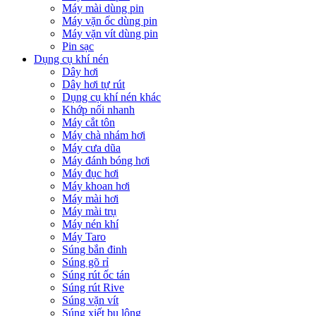
Máy mài dùng pin
Máy vặn ốc dùng pin
Máy vặn vít dùng pin
Pin sạc
Dụng cụ khí nén
Dây hơi
Dây hơi tự rút
Dụng cụ khí nén khác
Khớp nối nhanh
Máy cắt tôn
Máy chà nhám hơi
Máy cưa dũa
Máy đánh bóng hơi
Máy đục hơi
Máy khoan hơi
Máy mài hơi
Máy mài trụ
Máy nén khí
Máy Taro
Súng bắn đinh
Súng gõ rỉ
Súng rút ốc tán
Súng rút Rive
Súng vặn vít
Súng xiết bu lông