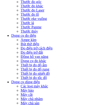
Thước đo góc
Thước đo khác
Thước đo Laser
Thước đo lỗ
Thước eke vuông
Thước lá
Thước Panme
Thước thủy
Dụng cụ đo điện
Ampe kìm
Bút thử điện
Đo điện trở cách điện
Đo điện trở đất
Đồng hồ vạn năng
Dụng cụ đo khác
Thiết bị đo độ ẩm
Thiết bị đo độ rung
Thiết bị đo nhiệt độ
Thiết bị đo tốc độ
Dụng cụ dùng điện
Các loại máy khác
Máy bào
Máy cắt
Máy chà nhám
Máy chà sàn