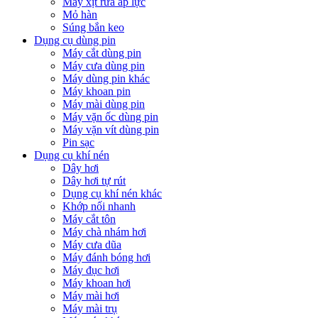
Máy xịt rửa áp lực
Mỏ hàn
Súng bắn keo
Dụng cụ dùng pin
Máy cắt dùng pin
Máy cưa dùng pin
Máy dùng pin khác
Máy khoan pin
Máy mài dùng pin
Máy vặn ốc dùng pin
Máy vặn vít dùng pin
Pin sạc
Dụng cụ khí nén
Dây hơi
Dây hơi tự rút
Dụng cụ khí nén khác
Khớp nối nhanh
Máy cắt tôn
Máy chà nhám hơi
Máy cưa dũa
Máy đánh bóng hơi
Máy đục hơi
Máy khoan hơi
Máy mài hơi
Máy mài trụ