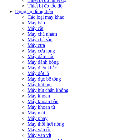
Thiết bị đo nhiệt độ
Thiết bị đo tốc độ
Dụng cụ dùng điện
Các loại máy khác
Máy bào
Máy cắt
Máy chà nhám
Máy chà sàn
Máy cưa
Máy cưa lọng
Máy đầm cóc
Máy đánh bóng
Máy điêu khắc
Máy đột lỗ
Máy đục bê tông
Máy hút bụi
Máy hút chân không
Máy khoan
Máy khoan bàn
Máy khoan từ
Máy mài
Máy phay
Máy thổi hơi nóng
Máy vặn ốc
Máy vặn vít