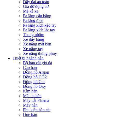
Dây đai an toàn
Giá đỡ động cơ
Mễ kê xe
Pa lăng cân bằng
Pa lăng điện
Pa lăng xích kéo tay
Pa lăng xích lắc tay
Thang nhôm
Xe đẩy hàng
Xe nâng mặt bàn
Xe nâng tay
Xe nâng thùng phuy
Thiết bị ngành hàn
Bộ hàn cắt gió đá
Cáp hàn
Đồng hồ Argon
Đồng hồ CO2
Đồng hồ Gas
Đồng hồ Oxy
Kìm hàn
Mặt nạ hàn
Máy cắt Plasma
Máy hàn
Phụ kiện hàn cắt
Que hàn