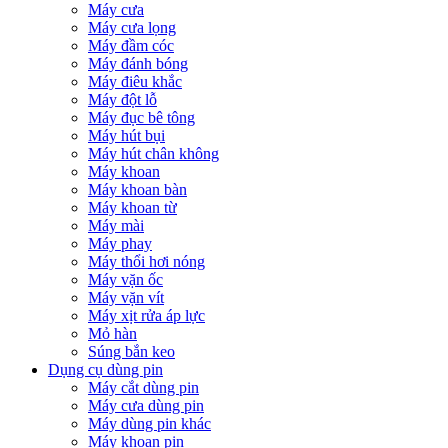
Máy cưa
Máy cưa lọng
Máy đầm cóc
Máy đánh bóng
Máy điêu khắc
Máy đột lỗ
Máy đục bê tông
Máy hút bụi
Máy hút chân không
Máy khoan
Máy khoan bàn
Máy khoan từ
Máy mài
Máy phay
Máy thổi hơi nóng
Máy vặn ốc
Máy vặn vít
Máy xịt rửa áp lực
Mỏ hàn
Súng bắn keo
Dụng cụ dùng pin
Máy cắt dùng pin
Máy cưa dùng pin
Máy dùng pin khác
Máy khoan pin