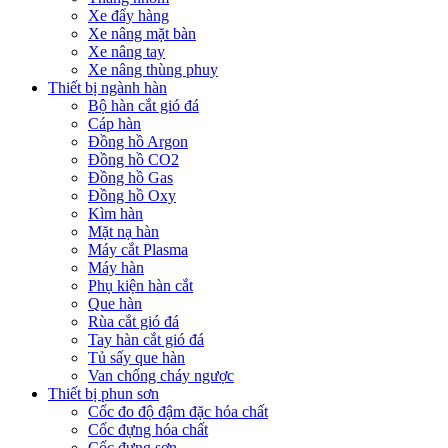
Xe đẩy hàng
Xe nâng mặt bàn
Xe nâng tay
Xe nâng thùng phuy
Thiết bị ngành hàn
Bộ hàn cắt gió đá
Cáp hàn
Đồng hồ Argon
Đồng hồ CO2
Đồng hồ Gas
Đồng hồ Oxy
Kìm hàn
Mặt nạ hàn
Máy cắt Plasma
Máy hàn
Phụ kiện hàn cắt
Que hàn
Rùa cắt gió đá
Tay hàn cắt gió đá
Tủ sấy que hàn
Van chống cháy ngược
Thiết bị phun sơn
Cốc đo độ đậm đặc hóa chất
Cốc đựng hóa chất
Cốc đựng sơn