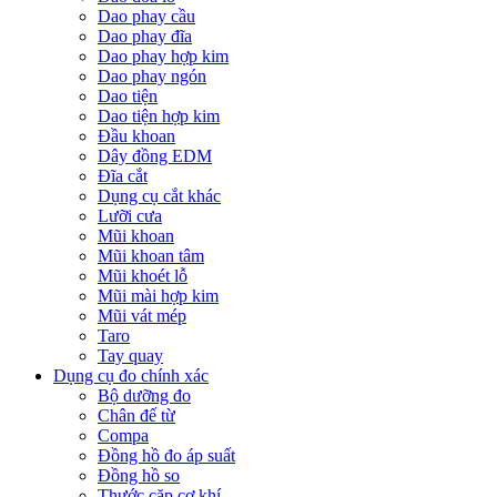
Dao phay cầu
Dao phay đĩa
Dao phay hợp kim
Dao phay ngón
Dao tiện
Dao tiện hợp kim
Đầu khoan
Dây đồng EDM
Đĩa cắt
Dụng cụ cắt khác
Lưỡi cưa
Mũi khoan
Mũi khoan tâm
Mũi khoét lỗ
Mũi mài hợp kim
Mũi vát mép
Taro
Tay quay
Dụng cụ đo chính xác
Bộ dưỡng đo
Chân đế từ
Compa
Đồng hồ đo áp suất
Đồng hồ so
Thước cặp cơ khí