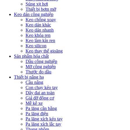
Súng xịt hơi
Thiết bị bơm mỡ
Keo dán công nghiệp
Keo chống xoay
Keo dán khác
Keo dán nhanh
Keo khóa ren
Keo làm kín ren
Keo silicon
Keo thay thế gioăng
Sản phẩm hóa chất
Dầu công nghiệp
Mỡ công nghiệp
Thước đo dầu
Thiết bị nâng hạ
Cầu nâng
Con chạy kéo tay
Dây đai an toàn
Giá đỡ động cơ
Mễ kê xe
Pa lăng cân bằng
Pa lăng điện
Pa lăng xích kéo tay
Pa lăng xích lắc tay
Thang nhôm