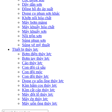
Dây dẫn sơn
Đồng hồ đo áp suất
Dụng cụ phun sơn khác
Khớp nối hóa chất
Máy bơm màng
Máy khuấy hóa chất
Máy khuấy sơn
Nồi trộn sơn
Súng phun sơn
Súng vẽ mỹ thuật
Thiết bị thủy lực
Bơm điện thủy lực
Bơm tay thủy lực
Cảo thủy lực
Con đội cá sấu
Con đội móc
Con đội thủy lực
Dụng cụ uốn ống thủy lực
Kìm bấm cos thủy lực
Kìm cắt cáp thủy lực
Máy đột lỗ thủy lực
Máy ép thủy lực
Máy uốn ống thủy lực