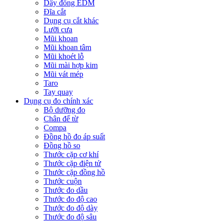
Dây đồng EDM
Đĩa cắt
Dụng cụ cắt khác
Lưỡi cưa
Mũi khoan
Mũi khoan tâm
Mũi khoét lỗ
Mũi mài hợp kim
Mũi vát mép
Taro
Tay quay
Dụng cụ đo chính xác
Bộ dưỡng đo
Chân đế từ
Compa
Đồng hồ đo áp suất
Đồng hồ so
Thước cặp cơ khí
Thước cặp điện tử
Thước cặp đồng hồ
Thước cuộn
Thước đo dầu
Thước đo độ cao
Thước đo độ dày
Thước đo độ sâu