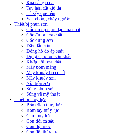
Rùa cắt gió đá
Tay hàn cắt gió đá
Tủ sấy que hàn
Van chống cháy ngược
Thiết bị phun sơn
Cốc đo độ đậm đặc hóa chất
Cốc đựng hóa chất
Cốc đựng sơn
Dây dẫn sơn
Đồng hồ đo áp suất
Dụng cụ phun sơn khác
Khớp nối hóa chất
Máy bơm màng
Máy khuấy hóa chất
Máy khuấy sơn
Nồi trộn sơn
Súng phun sơn
Súng vẽ mỹ thuật
Thiết bị thủy lực
Bơm điện thủy lực
Bơm tay thủy lực
Cảo thủy lực
Con đội cá sấu
Con đội móc
Con đội thủy lực