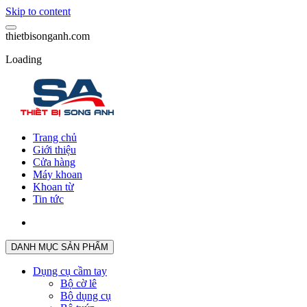
Skip to content
t
h
i
e
t
b
i
s
o
n
g
a
n
h
.
c
o
m
Loading
Trang chủ
Giới thiệu
Cửa hàng
Máy khoan
Khoan từ
Tin tức
DANH MỤC SẢN PHẨM
Dụng cụ cầm tay
Bộ cờ lê
Bộ dụng cụ