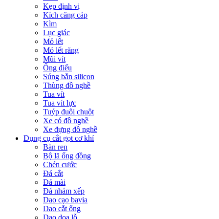
Kẹp định vị
Kích căng cáp
Kìm
Lục giác
Mỏ lết
Mỏ lết răng
Mũi vít
Ống điếu
Súng bắn silicon
Thùng đồ nghề
Tua vít
Tua vít lực
Tuýp đuôi chuột
Xe có đồ nghề
Xe đựng đồ nghề
Dụng cụ cắt gọt cơ khí
Bàn ren
Bộ lã ống đồng
Chén cước
Đá cắt
Đá mài
Đá nhám xếp
Dao cạo bavia
Dao cắt ống
Dao doa lỗ