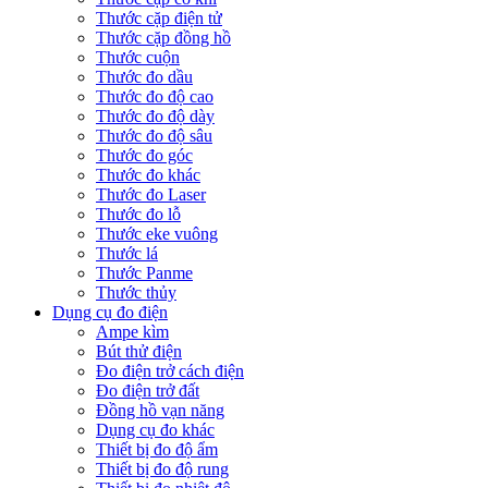
Thước cặp điện tử
Thước cặp đồng hồ
Thước cuộn
Thước đo dầu
Thước đo độ cao
Thước đo độ dày
Thước đo độ sâu
Thước đo góc
Thước đo khác
Thước đo Laser
Thước đo lỗ
Thước eke vuông
Thước lá
Thước Panme
Thước thủy
Dụng cụ đo điện
Ampe kìm
Bút thử điện
Đo điện trở cách điện
Đo điện trở đất
Đồng hồ vạn năng
Dụng cụ đo khác
Thiết bị đo độ ẩm
Thiết bị đo độ rung