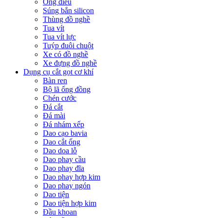
Ống điếu
Súng bắn silicon
Thùng đồ nghề
Tua vít
Tua vít lực
Tuýp đuôi chuột
Xe có đồ nghề
Xe đựng đồ nghề
Dụng cụ cắt gọt cơ khí
Bàn ren
Bộ lã ống đồng
Chén cước
Đá cắt
Đá mài
Đá nhám xếp
Dao cạo bavia
Dao cắt ống
Dao doa lỗ
Dao phay cầu
Dao phay đĩa
Dao phay hợp kim
Dao phay ngón
Dao tiện
Dao tiện hợp kim
Đầu khoan