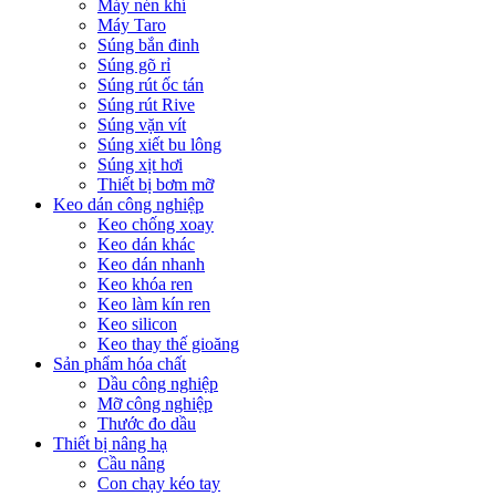
Máy nén khí
Máy Taro
Súng bắn đinh
Súng gõ rỉ
Súng rút ốc tán
Súng rút Rive
Súng vặn vít
Súng xiết bu lông
Súng xịt hơi
Thiết bị bơm mỡ
Keo dán công nghiệp
Keo chống xoay
Keo dán khác
Keo dán nhanh
Keo khóa ren
Keo làm kín ren
Keo silicon
Keo thay thế gioăng
Sản phẩm hóa chất
Dầu công nghiệp
Mỡ công nghiệp
Thước đo dầu
Thiết bị nâng hạ
Cầu nâng
Con chạy kéo tay