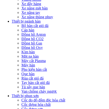
Xe đẩy hàng
Xe nâng mặt bàn
Xe nâng tay
Xe nâng thùng phuy
Thiết bị ngành hàn
Bộ hàn cắt gió đá
Cáp hàn
Đồng hồ Argon
Đồng hồ CO2
Đồng hồ Gas
Đồng hồ Oxy
Kìm hàn
Mặt nạ hàn
Máy cắt Plasma
Máy hàn
Phụ kiện hàn cắt
Que hàn
Rùa cắt gió đá
Tay hàn cắt gió đá
Tủ sấy que hàn
Van chống cháy ngược
Thiết bị phun sơn
Cốc đo độ đậm đặc hóa chất
Cốc đựng hóa chất
Cốc đựng sơn