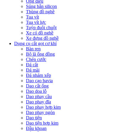
Ống điếu
Súng bắn silicon
Thùng đồ nghề
Tua vít
Tua vít lực
Tuýp đuôi chuột
Xe có đồ nghề
Xe đựng đồ nghề
Dụng cụ cắt gọt cơ khí
Bàn ren
Bộ lã ống đồng
Chén cước
Đá cắt
Đá mài
Đá nhám xếp
Dao cạo bavia
Dao cắt ống
Dao doa lỗ
Dao phay cầu
Dao phay đĩa
Dao phay hợp kim
Dao phay ngón
Dao tiện
Dao tiện hợp kim
Đầu khoan