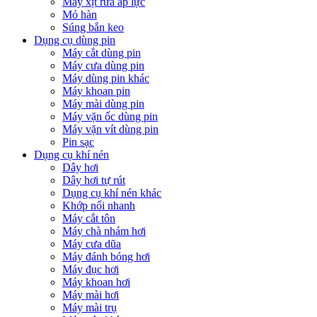
Máy xịt rửa áp lực
Mỏ hàn
Súng bắn keo
Dụng cụ dùng pin
Máy cắt dùng pin
Máy cưa dùng pin
Máy dùng pin khác
Máy khoan pin
Máy mài dùng pin
Máy vặn ốc dùng pin
Máy vặn vít dùng pin
Pin sạc
Dụng cụ khí nén
Dây hơi
Dây hơi tự rút
Dụng cụ khí nén khác
Khớp nối nhanh
Máy cắt tôn
Máy chà nhám hơi
Máy cưa dũa
Máy đánh bóng hơi
Máy đục hơi
Máy khoan hơi
Máy mài hơi
Máy mài trụ