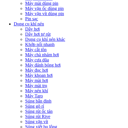
Máy mài dùng pin
Máy vặn ốc dùng pin
Máy vặn vít dùng pin
Pin sạc
Dụng cụ khí nén
Dây hơi
Dây hơi tự rút
Dụng cụ khí nén khác
Khớp nối nhanh
Máy cắt tôn
Máy chà nhám hơi
Máy cưa dũa
Máy đánh bóng hơi
Máy đục hơi
Máy khoan hơi
Máy mài hơi
Máy mài trụ
Máy nén khí
Máy Taro
Súng bắn đinh
Súng gõ rỉ
Súng rút ốc tán
Súng rút Rive
Súng vặn vít
Súng xiết bu lông