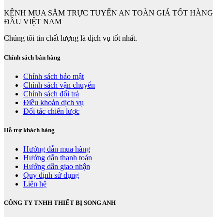
KÊNH MUA SẮM TRỰC TUYẾN AN TOÀN GIÁ TỐT HÀNG
ĐẦU VIỆT NAM
Chúng tôi tin chất lượng là dịch vụ tốt nhất.
Chính sách bán hàng
Chính sách bảo mật
Chính sách vận chuyển
Chính sách đổi trả
Điều khoản dịch vụ
Đối tác chiến lược
Hỗ trợ khách hàng
Hướng dẫn mua hàng
Hướng dẫn thanh toán
Hướng dẫn giao nhận
Quy định sử dụng
Liên hệ
CÔNG TY TNHH THIẾT BỊ SONG ANH