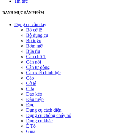
Tin tức
DANH MỤC SẢN PHẨM
Dụng cụ cầm tay
Bộ cờ lê
Bộ dụng cụ
Bộ tuýp
Bơm mỡ
Búa rìu
Cần chữ T
Cần nối
Cần tự động
Cần xiết chỉnh lực
Cảo
Cờ lê
Cưa
Dao kéo
Đầu tuýp
Đục
Dụng cụ cách điện
Dụng cụ chống cháy nổ
Dụng cụ khác
Ê Tô
Giũa