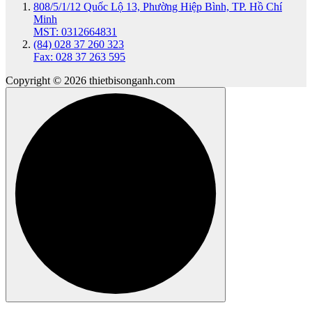
808/5/1/12 Quốc Lộ 13, Phường Hiệp Bình, TP. Hồ Chí
Minh
MST: 0312664831
(84) 028 37 260 323
Fax: 028 37 263 595
Copyright © 2026 thietbisonganh.com