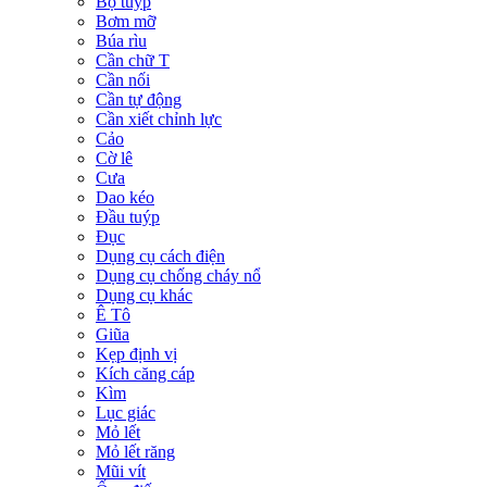
Bộ tuýp
Bơm mỡ
Búa rìu
Cần chữ T
Cần nối
Cần tự động
Cần xiết chỉnh lực
Cảo
Cờ lê
Cưa
Dao kéo
Đầu tuýp
Đục
Dụng cụ cách điện
Dụng cụ chống cháy nổ
Dụng cụ khác
Ê Tô
Giũa
Kẹp định vị
Kích căng cáp
Kìm
Lục giác
Mỏ lết
Mỏ lết răng
Mũi vít