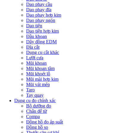
Dao phay cầu
Dao phay đĩa
Dao phay hợp kim
Dao phay ngón
Dao tiện
Dao tiện hợp kim
Đầu khoan
Dây đồng EDM
Đĩa cắt
Dụng cụ cắt khác
Lưỡi cưa
Mũi khoan
Mũi khoan tâm
Mũi khoét lỗ
Mũi mài hợp kim
Mũi vát mép
Taro
Tay quay
Dụng cụ đo chính xác
Bộ dưỡng đo
Chân đế từ
Compa
Đồng hồ đo áp suất
Đồng hồ so
Thước cặp cơ khí