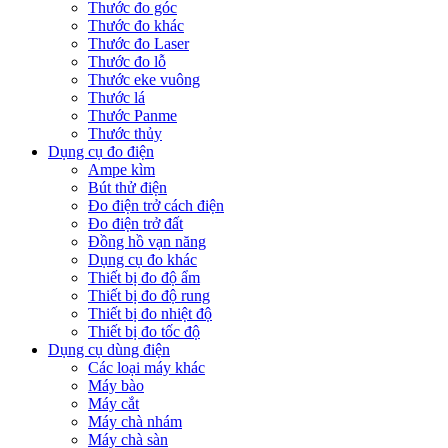
Thước đo góc
Thước đo khác
Thước đo Laser
Thước đo lỗ
Thước eke vuông
Thước lá
Thước Panme
Thước thủy
Dụng cụ đo điện
Ampe kìm
Bút thử điện
Đo điện trở cách điện
Đo điện trở đất
Đồng hồ vạn năng
Dụng cụ đo khác
Thiết bị đo độ ẩm
Thiết bị đo độ rung
Thiết bị đo nhiệt độ
Thiết bị đo tốc độ
Dụng cụ dùng điện
Các loại máy khác
Máy bào
Máy cắt
Máy chà nhám
Máy chà sàn