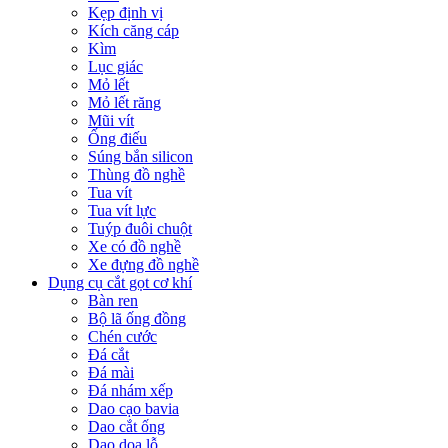
Kẹp định vị
Kích căng cáp
Kìm
Lục giác
Mỏ lết
Mỏ lết răng
Mũi vít
Ống điếu
Súng bắn silicon
Thùng đồ nghề
Tua vít
Tua vít lực
Tuýp đuôi chuột
Xe có đồ nghề
Xe đựng đồ nghề
Dụng cụ cắt gọt cơ khí
Bàn ren
Bộ lã ống đồng
Chén cước
Đá cắt
Đá mài
Đá nhám xếp
Dao cạo bavia
Dao cắt ống
Dao doa lỗ