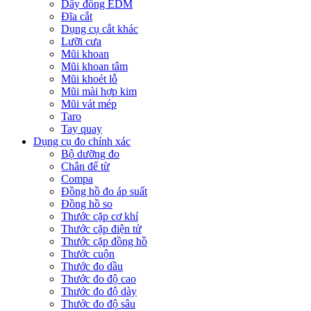
Dây đồng EDM
Đĩa cắt
Dụng cụ cắt khác
Lưỡi cưa
Mũi khoan
Mũi khoan tâm
Mũi khoét lỗ
Mũi mài hợp kim
Mũi vát mép
Taro
Tay quay
Dụng cụ đo chính xác
Bộ dưỡng đo
Chân đế từ
Compa
Đồng hồ đo áp suất
Đồng hồ so
Thước cặp cơ khí
Thước cặp điện tử
Thước cặp đồng hồ
Thước cuộn
Thước đo dầu
Thước đo độ cao
Thước đo độ dày
Thước đo độ sâu