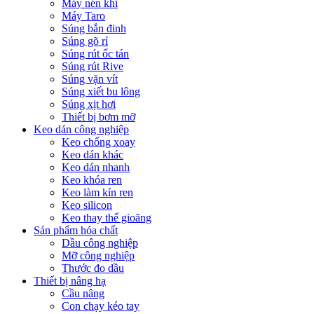
Máy nén khí
Máy Taro
Súng bắn đinh
Súng gõ rỉ
Súng rút ốc tán
Súng rút Rive
Súng vặn vít
Súng xiết bu lông
Súng xịt hơi
Thiết bị bơm mỡ
Keo dán công nghiệp
Keo chống xoay
Keo dán khác
Keo dán nhanh
Keo khóa ren
Keo làm kín ren
Keo silicon
Keo thay thế gioăng
Sản phẩm hóa chất
Dầu công nghiệp
Mỡ công nghiệp
Thước đo dầu
Thiết bị nâng hạ
Cầu nâng
Con chạy kéo tay