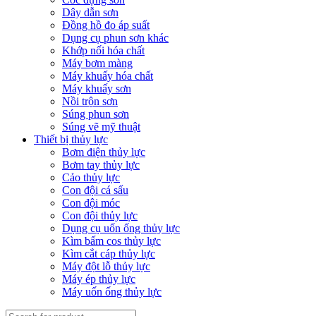
Dây dẫn sơn
Đồng hồ đo áp suất
Dụng cụ phun sơn khác
Khớp nối hóa chất
Máy bơm màng
Máy khuấy hóa chất
Máy khuấy sơn
Nồi trộn sơn
Súng phun sơn
Súng vẽ mỹ thuật
Thiết bị thủy lực
Bơm điện thủy lực
Bơm tay thủy lực
Cảo thủy lực
Con đội cá sấu
Con đội móc
Con đội thủy lực
Dụng cụ uốn ống thủy lực
Kìm bấm cos thủy lực
Kìm cắt cáp thủy lực
Máy đột lỗ thủy lực
Máy ép thủy lực
Máy uốn ống thủy lực