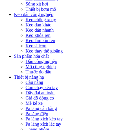
Súng xịt hơi
Thiết bị bơm mỡ
Keo dán công nghiệp
Keo chống xoay
Keo dán khác
Keo dán nhanh
Keo khóa ren
Keo làm kín ren
Keo silicon
Keo thay thế gioăng
Sản phẩm hóa chất
Dầu công nghiệp
Mỡ công nghiệp
Thước đo dầu
Thiết bị nâng hạ
Cầu nâng
Con chạy kéo tay
Dây đai an toàn
Giá đỡ động cơ
Mễ kê xe
Pa lăng cân bằng
Pa lăng điện
Pa lăng xích kéo tay
Pa lăng xích lắc tay
Thang nhôm