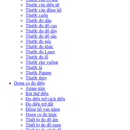
Thước cặp điện tử
Thước cặp đồng hồ
Thước cuộn
Thước đo dầu
Thước đo độ cao
Thước đo độ dày
Thước đo độ sâu
Thước đo góc
Thước đo khác
Thước đo Laser
Thước đo lỗ
Thước eke vuông
Thước lá
Thước Panme
Thước thủy
Dụng cụ đo điện
Ampe kìm
Bút thử điện
Đo điện trở cách điện
Đo điện trở đất
Đồng hồ vạn năng
Dụng cụ đo khác
Thiết bị đo độ ẩm
Thiết bị đo độ rung