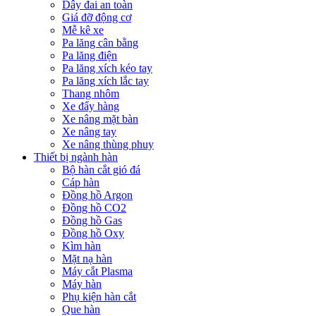
Dây đai an toàn
Giá đỡ động cơ
Mễ kê xe
Pa lăng cân bằng
Pa lăng điện
Pa lăng xích kéo tay
Pa lăng xích lắc tay
Thang nhôm
Xe đẩy hàng
Xe nâng mặt bàn
Xe nâng tay
Xe nâng thùng phuy
Thiết bị ngành hàn
Bộ hàn cắt gió đá
Cáp hàn
Đồng hồ Argon
Đồng hồ CO2
Đồng hồ Gas
Đồng hồ Oxy
Kìm hàn
Mặt nạ hàn
Máy cắt Plasma
Máy hàn
Phụ kiện hàn cắt
Que hàn