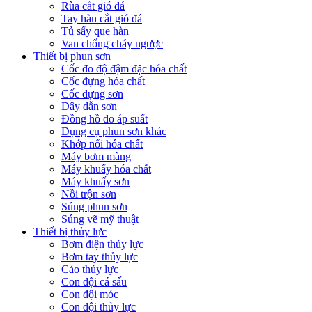
Rùa cắt gió đá
Tay hàn cắt gió đá
Tủ sấy que hàn
Van chống cháy ngược
Thiết bị phun sơn
Cốc đo độ đậm đặc hóa chất
Cốc đựng hóa chất
Cốc đựng sơn
Dây dẫn sơn
Đồng hồ đo áp suất
Dụng cụ phun sơn khác
Khớp nối hóa chất
Máy bơm màng
Máy khuấy hóa chất
Máy khuấy sơn
Nồi trộn sơn
Súng phun sơn
Súng vẽ mỹ thuật
Thiết bị thủy lực
Bơm điện thủy lực
Bơm tay thủy lực
Cảo thủy lực
Con đội cá sấu
Con đội móc
Con đội thủy lực