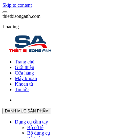
Skip to content
t
h
i
e
t
b
i
s
o
n
g
a
n
h
.
c
o
m
Loading
Trang chủ
Giới thiệu
Cửa hàng
Máy khoan
Khoan từ
Tin tức
DANH MỤC SẢN PHẨM
Dụng cụ cầm tay
Bộ cờ lê
Bộ dụng cụ