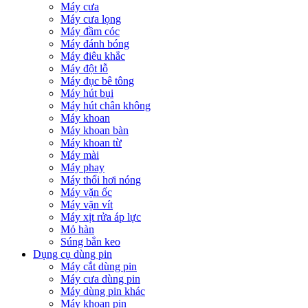
Máy cưa
Máy cưa lọng
Máy đầm cóc
Máy đánh bóng
Máy điêu khắc
Máy đột lỗ
Máy đục bê tông
Máy hút bụi
Máy hút chân không
Máy khoan
Máy khoan bàn
Máy khoan từ
Máy mài
Máy phay
Máy thổi hơi nóng
Máy vặn ốc
Máy vặn vít
Máy xịt rửa áp lực
Mỏ hàn
Súng bắn keo
Dụng cụ dùng pin
Máy cắt dùng pin
Máy cưa dùng pin
Máy dùng pin khác
Máy khoan pin