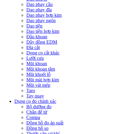
Dao phay cầu
Dao phay đĩa
Dao phay hợp kim
Dao phay ngón
Dao tiện
Dao tiện hợp kim
Đầu khoan
Dây đồng EDM
Đĩa cắt
Dụng cụ cắt khác
Lưỡi cưa
Mũi khoan
Mũi khoan tâm
Mũi khoét lỗ
Mũi mài hợp kim
Mũi vát mép
Taro
Tay quay
Dụng cụ đo chính xác
Bộ dưỡng đo
Chân đế từ
Compa
Đồng hồ đo áp suất
Đồng hồ so
Thước cặp cơ khí