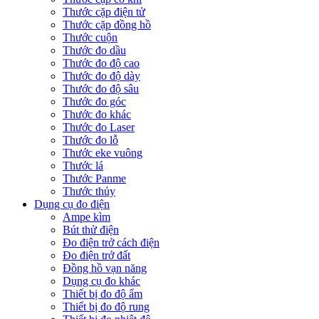
Thước cặp điện tử
Thước cặp đồng hồ
Thước cuộn
Thước đo dầu
Thước đo độ cao
Thước đo độ dày
Thước đo độ sâu
Thước đo góc
Thước đo khác
Thước đo Laser
Thước đo lỗ
Thước eke vuông
Thước lá
Thước Panme
Thước thủy
Dụng cụ đo điện
Ampe kìm
Bút thử điện
Đo điện trở cách điện
Đo điện trở đất
Đồng hồ vạn năng
Dụng cụ đo khác
Thiết bị đo độ ẩm
Thiết bị đo độ rung