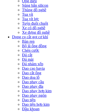
Ống điếu
Súng bắn silicon
Thùng đồ nghề
Tua vít
Tua vít lực
Tuýp đuôi chuột
Xe có đồ nghề
Xe đựng đồ nghề
Dụng cụ cắt gọt cơ khí
Bàn ren
Bộ lã ống đồng
Chén cước
Đá cắt
Đá mài
Đá nhám xếp
Dao cạo bavia
Dao cắt ống
Dao doa lỗ
Dao phay cầu
Dao phay đĩa
Dao phay hợp kim
Dao phay ngón
Dao tiện
Dao tiện hợp kim
Đầu khoan