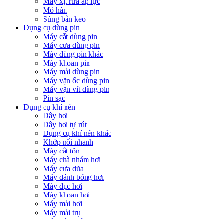
Máy xịt rửa áp lực
Mỏ hàn
Súng bắn keo
Dụng cụ dùng pin
Máy cắt dùng pin
Máy cưa dùng pin
Máy dùng pin khác
Máy khoan pin
Máy mài dùng pin
Máy vặn ốc dùng pin
Máy vặn vít dùng pin
Pin sạc
Dụng cụ khí nén
Dây hơi
Dây hơi tự rút
Dụng cụ khí nén khác
Khớp nối nhanh
Máy cắt tôn
Máy chà nhám hơi
Máy cưa dũa
Máy đánh bóng hơi
Máy đục hơi
Máy khoan hơi
Máy mài hơi
Máy mài trụ