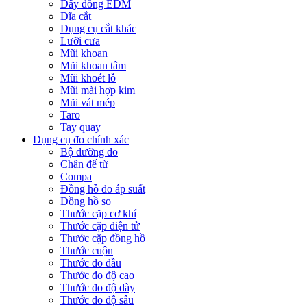
Dây đồng EDM
Đĩa cắt
Dụng cụ cắt khác
Lưỡi cưa
Mũi khoan
Mũi khoan tâm
Mũi khoét lỗ
Mũi mài hợp kim
Mũi vát mép
Taro
Tay quay
Dụng cụ đo chính xác
Bộ dưỡng đo
Chân đế từ
Compa
Đồng hồ đo áp suất
Đồng hồ so
Thước cặp cơ khí
Thước cặp điện tử
Thước cặp đồng hồ
Thước cuộn
Thước đo dầu
Thước đo độ cao
Thước đo độ dày
Thước đo độ sâu