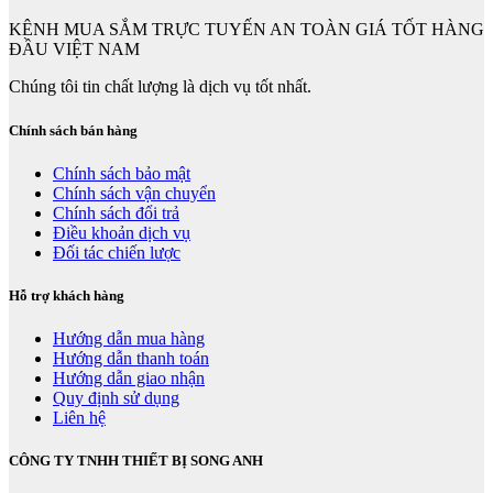
KÊNH MUA SẮM TRỰC TUYẾN AN TOÀN GIÁ TỐT HÀNG
ĐẦU VIỆT NAM
Chúng tôi tin chất lượng là dịch vụ tốt nhất.
Chính sách bán hàng
Chính sách bảo mật
Chính sách vận chuyển
Chính sách đổi trả
Điều khoản dịch vụ
Đối tác chiến lược
Hỗ trợ khách hàng
Hướng dẫn mua hàng
Hướng dẫn thanh toán
Hướng dẫn giao nhận
Quy định sử dụng
Liên hệ
CÔNG TY TNHH THIẾT BỊ SONG ANH