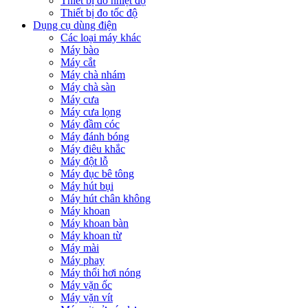
Thiết bị đo nhiệt độ
Thiết bị đo tốc độ
Dụng cụ dùng điện
Các loại máy khác
Máy bào
Máy cắt
Máy chà nhám
Máy chà sàn
Máy cưa
Máy cưa lọng
Máy đầm cóc
Máy đánh bóng
Máy điêu khắc
Máy đột lỗ
Máy đục bê tông
Máy hút bụi
Máy hút chân không
Máy khoan
Máy khoan bàn
Máy khoan từ
Máy mài
Máy phay
Máy thổi hơi nóng
Máy vặn ốc
Máy vặn vít