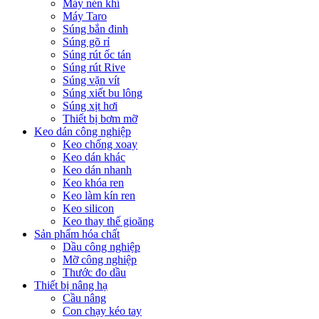
Máy nén khí
Máy Taro
Súng bắn đinh
Súng gõ rỉ
Súng rút ốc tán
Súng rút Rive
Súng vặn vít
Súng xiết bu lông
Súng xịt hơi
Thiết bị bơm mỡ
Keo dán công nghiệp
Keo chống xoay
Keo dán khác
Keo dán nhanh
Keo khóa ren
Keo làm kín ren
Keo silicon
Keo thay thế gioăng
Sản phẩm hóa chất
Dầu công nghiệp
Mỡ công nghiệp
Thước đo dầu
Thiết bị nâng hạ
Cầu nâng
Con chạy kéo tay