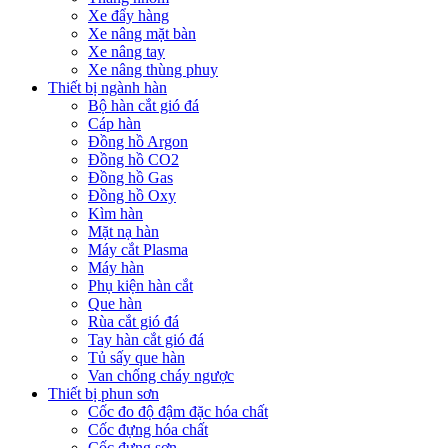
Xe đẩy hàng
Xe nâng mặt bàn
Xe nâng tay
Xe nâng thùng phuy
Thiết bị ngành hàn
Bộ hàn cắt gió đá
Cáp hàn
Đồng hồ Argon
Đồng hồ CO2
Đồng hồ Gas
Đồng hồ Oxy
Kìm hàn
Mặt nạ hàn
Máy cắt Plasma
Máy hàn
Phụ kiện hàn cắt
Que hàn
Rùa cắt gió đá
Tay hàn cắt gió đá
Tủ sấy que hàn
Van chống cháy ngược
Thiết bị phun sơn
Cốc đo độ đậm đặc hóa chất
Cốc đựng hóa chất
Cốc đựng sơn