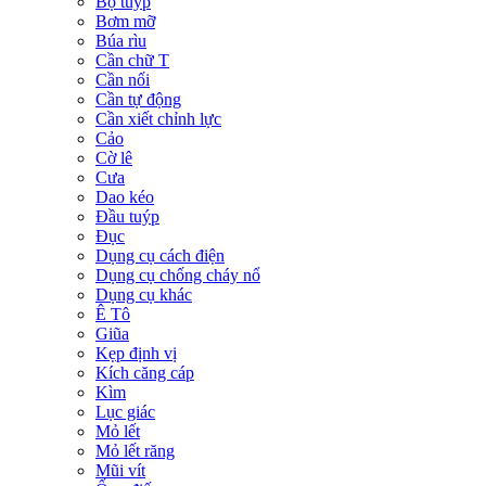
Bộ tuýp
Bơm mỡ
Búa rìu
Cần chữ T
Cần nối
Cần tự động
Cần xiết chỉnh lực
Cảo
Cờ lê
Cưa
Dao kéo
Đầu tuýp
Đục
Dụng cụ cách điện
Dụng cụ chống cháy nổ
Dụng cụ khác
Ê Tô
Giũa
Kẹp định vị
Kích căng cáp
Kìm
Lục giác
Mỏ lết
Mỏ lết răng
Mũi vít