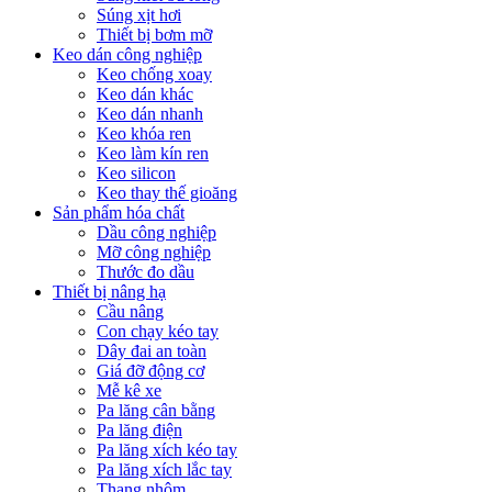
Súng xịt hơi
Thiết bị bơm mỡ
Keo dán công nghiệp
Keo chống xoay
Keo dán khác
Keo dán nhanh
Keo khóa ren
Keo làm kín ren
Keo silicon
Keo thay thế gioăng
Sản phẩm hóa chất
Dầu công nghiệp
Mỡ công nghiệp
Thước đo dầu
Thiết bị nâng hạ
Cầu nâng
Con chạy kéo tay
Dây đai an toàn
Giá đỡ động cơ
Mễ kê xe
Pa lăng cân bằng
Pa lăng điện
Pa lăng xích kéo tay
Pa lăng xích lắc tay
Thang nhôm