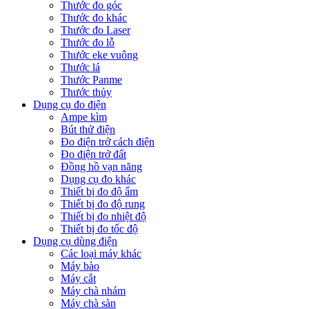
Thước đo góc
Thước đo khác
Thước đo Laser
Thước đo lỗ
Thước eke vuông
Thước lá
Thước Panme
Thước thủy
Dụng cụ đo điện
Ampe kìm
Bút thử điện
Đo điện trở cách điện
Đo điện trở đất
Đồng hồ vạn năng
Dụng cụ đo khác
Thiết bị đo độ ẩm
Thiết bị đo độ rung
Thiết bị đo nhiệt độ
Thiết bị đo tốc độ
Dụng cụ dùng điện
Các loại máy khác
Máy bào
Máy cắt
Máy chà nhám
Máy chà sàn