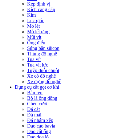
Kẹp định vị
Kích căng cáp
Kìm
Lục giác
Mỏ lết
Mỏ lết răng
Mũi vít
Ống điếu
Súng bắn silicon
Thùng đồ nghề
Tua vít
Tua vít lực
Tuýp đuôi chuột
Xe có đồ nghề
Xe đựng đồ nghề
Dụng cụ cắt gọt cơ khí
Bàn ren
Bộ lã ống đồng
Chén cước
Đá cắt
Đá mài
Đá nhám xếp
Dao cạo bavia
Dao cắt ống
Dao doa lỗ