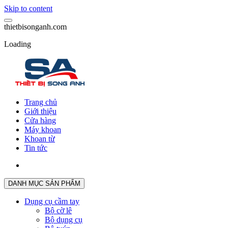
Skip to content
t
h
i
e
t
b
i
s
o
n
g
a
n
h
.
c
o
m
Loading
Trang chủ
Giới thiệu
Cửa hàng
Máy khoan
Khoan từ
Tin tức
DANH MỤC SẢN PHẨM
Dụng cụ cầm tay
Bộ cờ lê
Bộ dụng cụ