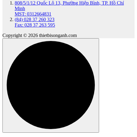
808/5/1/12 Quốc Lộ 13, Phường Hiệp Bình, TP. Hồ Chí
Minh
MST: 0312664831
(84) 028 37 260 323
Fax: 028 37 263 595
Copyright © 2026 thietbisonganh.com