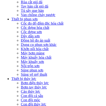
Rùa cắt gió đá
Tay hàn cắt gió đá
Tủ sấy que hàn
Van chống cháy ngược
Thiết bị phun sơn
Cốc đo độ đậm đặc hóa chất
Cốc đựng hóa chất
Cốc đựng sơn
Dây dẫn sơn
Đồng hồ đo áp suất
Dụng cụ phun sơn khác
Khớp nối hóa chất
Máy bơm màng
Máy khuấy hóa chất
Máy khuấy sơn
Nồi trộn sơn
Súng phun sơn
Súng vẽ mỹ thuật
Thiết bị thủy lực
Bơm điện thủy lực
Bơm tay thủy lực
Cảo thủy lực
Con đội cá sấu
Con đội móc
Con đội thủy lực