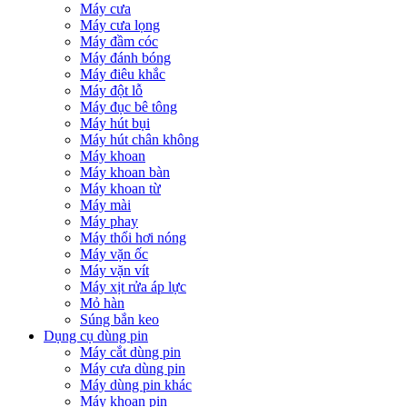
Máy cưa
Máy cưa lọng
Máy đầm cóc
Máy đánh bóng
Máy điêu khắc
Máy đột lỗ
Máy đục bê tông
Máy hút bụi
Máy hút chân không
Máy khoan
Máy khoan bàn
Máy khoan từ
Máy mài
Máy phay
Máy thổi hơi nóng
Máy vặn ốc
Máy vặn vít
Máy xịt rửa áp lực
Mỏ hàn
Súng bắn keo
Dụng cụ dùng pin
Máy cắt dùng pin
Máy cưa dùng pin
Máy dùng pin khác
Máy khoan pin