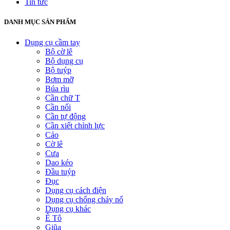
Tin tức
DANH MỤC SẢN PHẨM
Dụng cụ cầm tay
Bộ cờ lê
Bộ dụng cụ
Bộ tuýp
Bơm mỡ
Búa rìu
Cần chữ T
Cần nối
Cần tự động
Cần xiết chỉnh lực
Cảo
Cờ lê
Cưa
Dao kéo
Đầu tuýp
Đục
Dụng cụ cách điện
Dụng cụ chống cháy nổ
Dụng cụ khác
Ê Tô
Giũa