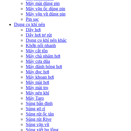
Máy mài dùng pin
Máy vặn ốc dùng pin
Máy vặn vít dùng pin
Pin sạc
Dụng cụ khí nén
Dây hơi
Dây hơi tự rút
Dụng cụ khí nén khác
Khớp nối nhanh
Máy cắt tôn
Máy chà nhám hơi
Máy cưa dũa
Máy đánh bóng hơi
Máy đục hơi
Máy khoan hơi
Máy mài hơi
Máy mài trụ
Máy nén khí
Máy Taro
Súng bắn đinh
Súng gõ rỉ
Súng rút ốc tán
Súng rút Rive
Súng vặn vít
Súng xiết bu lông