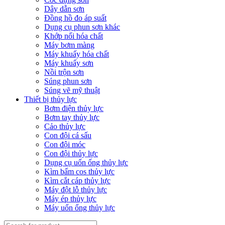
Dây dẫn sơn
Đồng hồ đo áp suất
Dụng cụ phun sơn khác
Khớp nối hóa chất
Máy bơm màng
Máy khuấy hóa chất
Máy khuấy sơn
Nồi trộn sơn
Súng phun sơn
Súng vẽ mỹ thuật
Thiết bị thủy lực
Bơm điện thủy lực
Bơm tay thủy lực
Cảo thủy lực
Con đội cá sấu
Con đội móc
Con đội thủy lực
Dụng cụ uốn ống thủy lực
Kìm bấm cos thủy lực
Kìm cắt cáp thủy lực
Máy đột lỗ thủy lực
Máy ép thủy lực
Máy uốn ống thủy lực