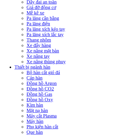
Dây đai an toàn
Giá đỡ động cơ
Mễ kê xe
Pa lăng cân bằng
Pa lăng điện
Pa lăng xích kéo tay
Pa lăng xích lắc tay
Thang nhôm
Xe đẩy hàng
Xe nâng mặt bàn
Xe nâng tay
Xe nâng thùng phuy
Thiết bị ngành hàn
Bộ hàn cắt gió đá
Cáp hàn
Đồng hồ Argon
Đồng hồ CO2
Đồng hồ Gas
Đồng hồ Oxy
Kìm hàn
Mặt nạ hàn
Máy cắt Plasma
Máy hàn
Phụ kiện hàn cắt
Que hàn