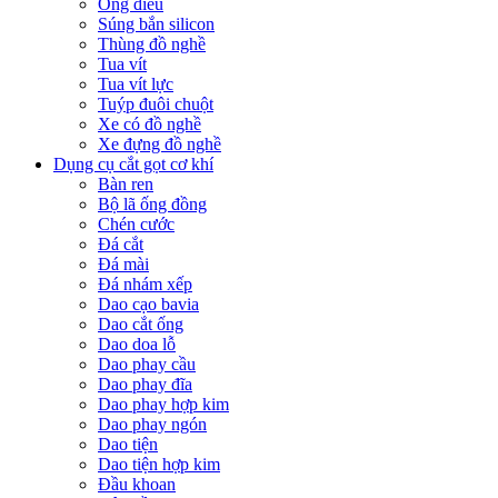
Ống điếu
Súng bắn silicon
Thùng đồ nghề
Tua vít
Tua vít lực
Tuýp đuôi chuột
Xe có đồ nghề
Xe đựng đồ nghề
Dụng cụ cắt gọt cơ khí
Bàn ren
Bộ lã ống đồng
Chén cước
Đá cắt
Đá mài
Đá nhám xếp
Dao cạo bavia
Dao cắt ống
Dao doa lỗ
Dao phay cầu
Dao phay đĩa
Dao phay hợp kim
Dao phay ngón
Dao tiện
Dao tiện hợp kim
Đầu khoan