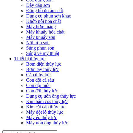
Dây dẫn sơn
Đồng hồ đo áp suất
Dụng cụ phun sơn khác
Khớp nối hóa chất
Máy bơm màng
Máy khuấy hóa chất
Máy khuấy sơn
Nồi trộn sơn
Súng phun sơn
Súng vẽ mỹ thuật
Thiết bị thủy lực
Bơm điện thủy lực
Bơm tay thủy lực
Cảo thủy lực
Con đội cá sấu
Con đội móc
Con đội thủy lực
Dụng cụ uốn ống thủy lực
Kìm bấm cos thủy lực
Kìm cắt cáp thủy lực
Máy đột lỗ thủy lực
Máy ép thủy lực
Máy uốn ống thủy lực