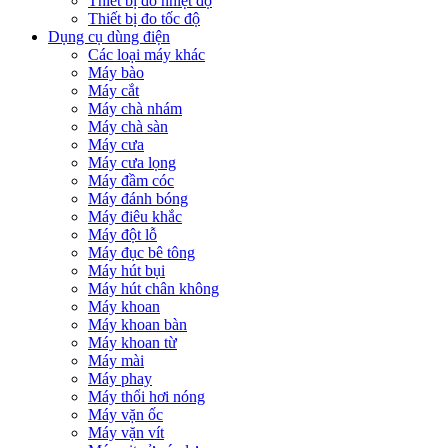
Thiết bị đo nhiệt độ
Thiết bị đo tốc độ
Dụng cụ dùng điện
Các loại máy khác
Máy bào
Máy cắt
Máy chà nhám
Máy chà sàn
Máy cưa
Máy cưa lọng
Máy đầm cóc
Máy đánh bóng
Máy điêu khắc
Máy đột lỗ
Máy đục bê tông
Máy hút bụi
Máy hút chân không
Máy khoan
Máy khoan bàn
Máy khoan từ
Máy mài
Máy phay
Máy thổi hơi nóng
Máy vặn ốc
Máy vặn vít