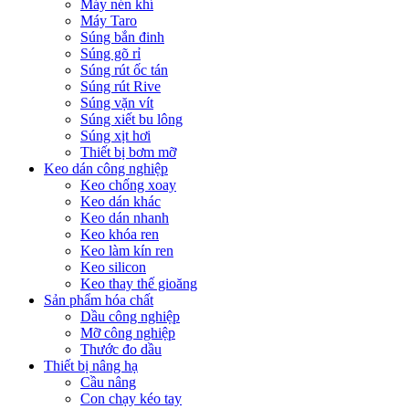
Máy nén khí
Máy Taro
Súng bắn đinh
Súng gõ rỉ
Súng rút ốc tán
Súng rút Rive
Súng vặn vít
Súng xiết bu lông
Súng xịt hơi
Thiết bị bơm mỡ
Keo dán công nghiệp
Keo chống xoay
Keo dán khác
Keo dán nhanh
Keo khóa ren
Keo làm kín ren
Keo silicon
Keo thay thế gioăng
Sản phẩm hóa chất
Dầu công nghiệp
Mỡ công nghiệp
Thước đo dầu
Thiết bị nâng hạ
Cầu nâng
Con chạy kéo tay