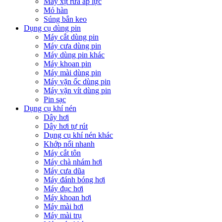
Máy xịt rửa áp lực
Mỏ hàn
Súng bắn keo
Dụng cụ dùng pin
Máy cắt dùng pin
Máy cưa dùng pin
Máy dùng pin khác
Máy khoan pin
Máy mài dùng pin
Máy vặn ốc dùng pin
Máy vặn vít dùng pin
Pin sạc
Dụng cụ khí nén
Dây hơi
Dây hơi tự rút
Dụng cụ khí nén khác
Khớp nối nhanh
Máy cắt tôn
Máy chà nhám hơi
Máy cưa dũa
Máy đánh bóng hơi
Máy đục hơi
Máy khoan hơi
Máy mài hơi
Máy mài trụ