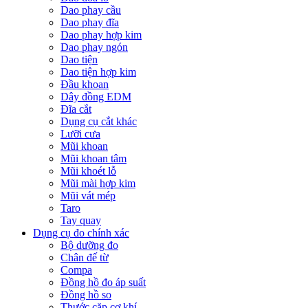
Dao phay cầu
Dao phay đĩa
Dao phay hợp kim
Dao phay ngón
Dao tiện
Dao tiện hợp kim
Đầu khoan
Dây đồng EDM
Đĩa cắt
Dụng cụ cắt khác
Lưỡi cưa
Mũi khoan
Mũi khoan tâm
Mũi khoét lỗ
Mũi mài hợp kim
Mũi vát mép
Taro
Tay quay
Dụng cụ đo chính xác
Bộ dưỡng đo
Chân đế từ
Compa
Đồng hồ đo áp suất
Đồng hồ so
Thước cặp cơ khí