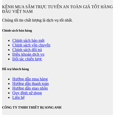
KÊNH MUA SẮM TRỰC TUYẾN AN TOÀN GIÁ TỐT HÀNG
ĐẦU VIỆT NAM
Chúng tôi tin chất lượng là dịch vụ tốt nhất.
Chính sách bán hàng
Chính sách bảo mật
Chính sách vận chuyển
Chính sách đổi trả
Điều khoản dịch vụ
Đối tác chiến lược
Hỗ trợ khách hàng
Hướng dẫn mua hàng
Hướng dẫn thanh toán
Hướng dẫn giao nhận
Quy định sử dụng
Liên hệ
CÔNG TY TNHH THIẾT BỊ SONG ANH