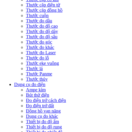
Thước cặp điện tử
Thước cặp đồng hồ
Thước cuộn
Thước đo dầu
Thước đo độ cao
Thước đo độ dày
Thước đo độ sâu
Thước đo góc
Thước đo khác
Thước đo Laser
Thước đo lỗ
Thước eke vuông
Thước lá
Thước Panme
Thước thủy
Dụng cụ đo điện
Ampe kìm
Bút thử điện
Đo điện trở cách điện
Đo điện trở đất
Đồng hồ vạn năng
Dụng cụ đo khác
Thiết bị đo độ ẩm
Thiết bị đo độ rung