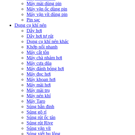
Máy mài dùng pin
Máy vặn ốc dùng pin
Máy vặn vít dùng pin
Pin sạc
Dụng cụ khí nén
Dây hơi
Dây hơi tự rút
Dụng cụ khí nén khác
Khớp nối nhanh
Máy cắt tôn
Máy chà nhám hơi
Máy cưa dũa
Máy đánh bóng hơi
Máy đục hơi
Máy khoan hơi
Máy mài hơi
Máy mài trụ
Máy nén khí
Máy Taro
Súng bắn đinh
Súng gõ rỉ
Súng rút ốc tán
Súng rút Rive
Súng vặn vít
Súng xiết bu lông