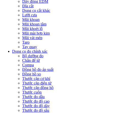
Dây đồng EDM
Đĩa cắt
Dụng cụ cắt khác
Lưỡi cưa
Mũi khoan
Mũi khoan tâm
Mũi khoét lỗ
Mũi mài hợp kim
Mũi vát mép
Taro
Tay quay
Dụng cụ đo chính xác
Bộ dưỡng đo
Chân đế từ
Compa
Đồng hồ đo áp suất
Đồng hồ so
Thước cặp cơ khí
Thước cặp điện tử
Thước cặp đồng hồ
Thước cuộn
Thước đo dầu
Thước đo độ cao
Thước đo độ dày
Thước đo độ sâu