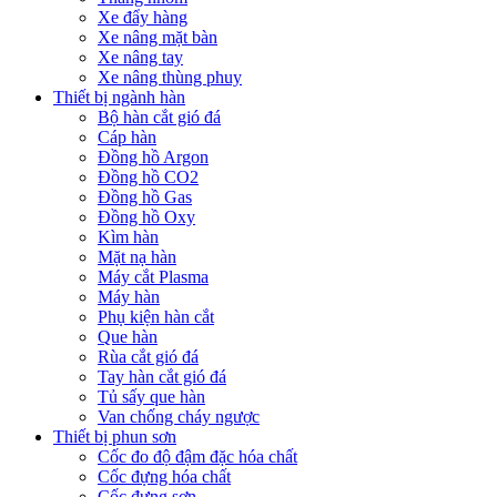
Xe đẩy hàng
Xe nâng mặt bàn
Xe nâng tay
Xe nâng thùng phuy
Thiết bị ngành hàn
Bộ hàn cắt gió đá
Cáp hàn
Đồng hồ Argon
Đồng hồ CO2
Đồng hồ Gas
Đồng hồ Oxy
Kìm hàn
Mặt nạ hàn
Máy cắt Plasma
Máy hàn
Phụ kiện hàn cắt
Que hàn
Rùa cắt gió đá
Tay hàn cắt gió đá
Tủ sấy que hàn
Van chống cháy ngược
Thiết bị phun sơn
Cốc đo độ đậm đặc hóa chất
Cốc đựng hóa chất
Cốc đựng sơn