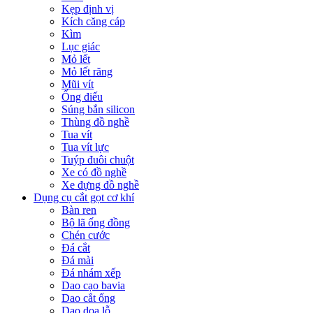
Kẹp định vị
Kích căng cáp
Kìm
Lục giác
Mỏ lết
Mỏ lết răng
Mũi vít
Ống điếu
Súng bắn silicon
Thùng đồ nghề
Tua vít
Tua vít lực
Tuýp đuôi chuột
Xe có đồ nghề
Xe đựng đồ nghề
Dụng cụ cắt gọt cơ khí
Bàn ren
Bộ lã ống đồng
Chén cước
Đá cắt
Đá mài
Đá nhám xếp
Dao cạo bavia
Dao cắt ống
Dao doa lỗ