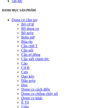
Tin tức
DANH MỤC SẢN PHẨM
Dụng cụ cầm tay
Bộ cờ lê
Bộ dụng cụ
Bộ tuýp
Bơm mỡ
Búa rìu
Cần chữ T
Cần nối
Cần tự động
Cần xiết chỉnh lực
Cảo
Cờ lê
Cưa
Dao kéo
Đầu tuýp
Đục
Dụng cụ cách điện
Dụng cụ chống cháy nổ
Dụng cụ khác
Ê Tô
Giũa