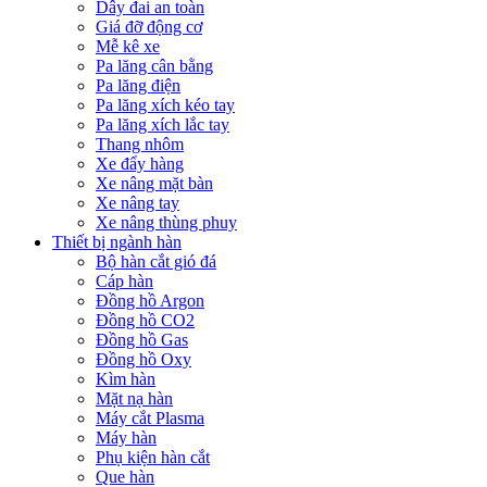
Dây đai an toàn
Giá đỡ động cơ
Mễ kê xe
Pa lăng cân bằng
Pa lăng điện
Pa lăng xích kéo tay
Pa lăng xích lắc tay
Thang nhôm
Xe đẩy hàng
Xe nâng mặt bàn
Xe nâng tay
Xe nâng thùng phuy
Thiết bị ngành hàn
Bộ hàn cắt gió đá
Cáp hàn
Đồng hồ Argon
Đồng hồ CO2
Đồng hồ Gas
Đồng hồ Oxy
Kìm hàn
Mặt nạ hàn
Máy cắt Plasma
Máy hàn
Phụ kiện hàn cắt
Que hàn