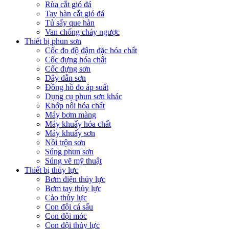
Rùa cắt gió đá
Tay hàn cắt gió đá
Tủ sấy que hàn
Van chống cháy ngược
Thiết bị phun sơn
Cốc đo độ đậm đặc hóa chất
Cốc đựng hóa chất
Cốc đựng sơn
Dây dẫn sơn
Đồng hồ đo áp suất
Dụng cụ phun sơn khác
Khớp nối hóa chất
Máy bơm màng
Máy khuấy hóa chất
Máy khuấy sơn
Nồi trộn sơn
Súng phun sơn
Súng vẽ mỹ thuật
Thiết bị thủy lực
Bơm điện thủy lực
Bơm tay thủy lực
Cảo thủy lực
Con đội cá sấu
Con đội móc
Con đội thủy lực