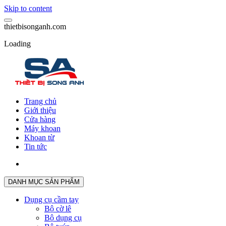
Skip to content
t
h
i
e
t
b
i
s
o
n
g
a
n
h
.
c
o
m
Loading
Trang chủ
Giới thiệu
Cửa hàng
Máy khoan
Khoan từ
Tin tức
DANH MỤC SẢN PHẨM
Dụng cụ cầm tay
Bộ cờ lê
Bộ dụng cụ