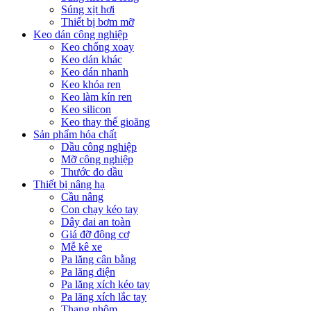
Súng xịt hơi
Thiết bị bơm mỡ
Keo dán công nghiệp
Keo chống xoay
Keo dán khác
Keo dán nhanh
Keo khóa ren
Keo làm kín ren
Keo silicon
Keo thay thế gioăng
Sản phẩm hóa chất
Dầu công nghiệp
Mỡ công nghiệp
Thước đo dầu
Thiết bị nâng hạ
Cầu nâng
Con chạy kéo tay
Dây đai an toàn
Giá đỡ động cơ
Mễ kê xe
Pa lăng cân bằng
Pa lăng điện
Pa lăng xích kéo tay
Pa lăng xích lắc tay
Thang nhôm