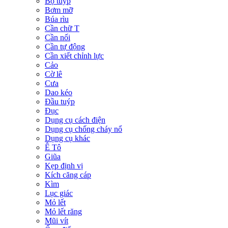
Bộ tuýp
Bơm mỡ
Búa rìu
Cần chữ T
Cần nối
Cần tự động
Cần xiết chỉnh lực
Cảo
Cờ lê
Cưa
Dao kéo
Đầu tuýp
Đục
Dụng cụ cách điện
Dụng cụ chống cháy nổ
Dụng cụ khác
Ê Tô
Giũa
Kẹp định vị
Kích căng cáp
Kìm
Lục giác
Mỏ lết
Mỏ lết răng
Mũi vít