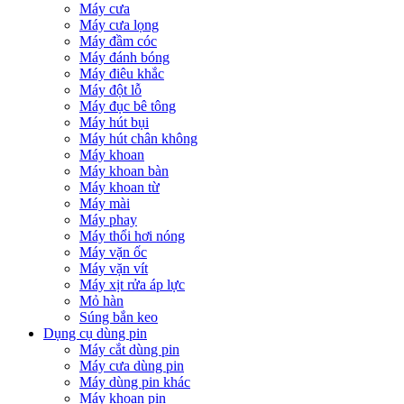
Máy cưa
Máy cưa lọng
Máy đầm cóc
Máy đánh bóng
Máy điêu khắc
Máy đột lỗ
Máy đục bê tông
Máy hút bụi
Máy hút chân không
Máy khoan
Máy khoan bàn
Máy khoan từ
Máy mài
Máy phay
Máy thổi hơi nóng
Máy vặn ốc
Máy vặn vít
Máy xịt rửa áp lực
Mỏ hàn
Súng bắn keo
Dụng cụ dùng pin
Máy cắt dùng pin
Máy cưa dùng pin
Máy dùng pin khác
Máy khoan pin