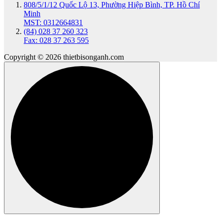
808/5/1/12 Quốc Lộ 13, Phường Hiệp Bình, TP. Hồ Chí
Minh
MST: 0312664831
(84) 028 37 260 323
Fax: 028 37 263 595
Copyright © 2026 thietbisonganh.com