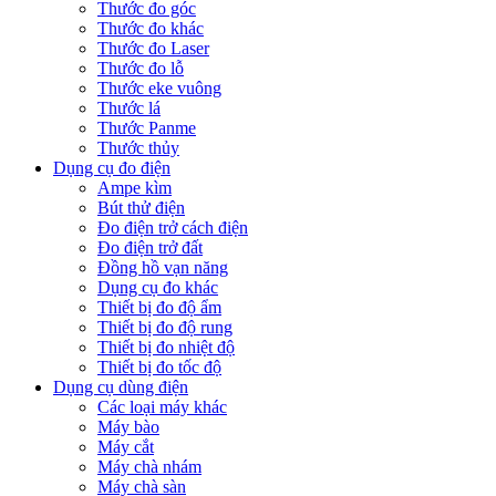
Thước đo góc
Thước đo khác
Thước đo Laser
Thước đo lỗ
Thước eke vuông
Thước lá
Thước Panme
Thước thủy
Dụng cụ đo điện
Ampe kìm
Bút thử điện
Đo điện trở cách điện
Đo điện trở đất
Đồng hồ vạn năng
Dụng cụ đo khác
Thiết bị đo độ ẩm
Thiết bị đo độ rung
Thiết bị đo nhiệt độ
Thiết bị đo tốc độ
Dụng cụ dùng điện
Các loại máy khác
Máy bào
Máy cắt
Máy chà nhám
Máy chà sàn