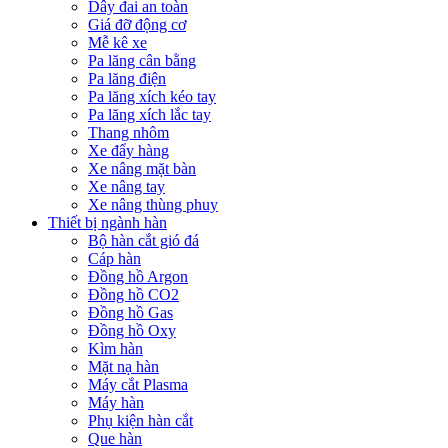
Dây đai an toàn
Giá đỡ động cơ
Mễ kê xe
Pa lăng cân bằng
Pa lăng điện
Pa lăng xích kéo tay
Pa lăng xích lắc tay
Thang nhôm
Xe đẩy hàng
Xe nâng mặt bàn
Xe nâng tay
Xe nâng thùng phuy
Thiết bị ngành hàn
Bộ hàn cắt gió đá
Cáp hàn
Đồng hồ Argon
Đồng hồ CO2
Đồng hồ Gas
Đồng hồ Oxy
Kìm hàn
Mặt nạ hàn
Máy cắt Plasma
Máy hàn
Phụ kiện hàn cắt
Que hàn