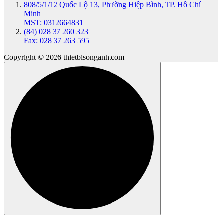
808/5/1/12 Quốc Lộ 13, Phường Hiệp Bình, TP. Hồ Chí
Minh
MST: 0312664831
(84) 028 37 260 323
Fax: 028 37 263 595
Copyright © 2026 thietbisonganh.com