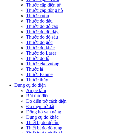
Thước cặp điện tử
Thước cặp đồng hồ
Thước cuộn
Thước đo dầu
Thước đo độ cao
Thước đo độ dày
Thước đo độ sâu
Thước đo góc
Thước đo khác
Thước đo Laser
Thước đo lỗ
Thước eke vuông
Thước lá
Thước Panme
Thước thủy
Dụng cụ đo điện
Ampe kìm
Bút thử điện
Đo điện trở cách điện
Đo điện trở đất
Đồng hồ vạn năng
Dụng cụ đo khác
Thiết bị đo độ ẩm
Thiết bị đo độ rung