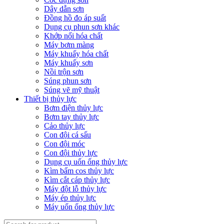
Dây dẫn sơn
Đồng hồ đo áp suất
Dụng cụ phun sơn khác
Khớp nối hóa chất
Máy bơm màng
Máy khuấy hóa chất
Máy khuấy sơn
Nồi trộn sơn
Súng phun sơn
Súng vẽ mỹ thuật
Thiết bị thủy lực
Bơm điện thủy lực
Bơm tay thủy lực
Cảo thủy lực
Con đội cá sấu
Con đội móc
Con đội thủy lực
Dụng cụ uốn ống thủy lực
Kìm bấm cos thủy lực
Kìm cắt cáp thủy lực
Máy đột lỗ thủy lực
Máy ép thủy lực
Máy uốn ống thủy lực