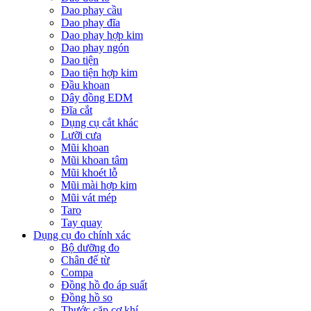
Dao phay cầu
Dao phay đĩa
Dao phay hợp kim
Dao phay ngón
Dao tiện
Dao tiện hợp kim
Đầu khoan
Dây đồng EDM
Đĩa cắt
Dụng cụ cắt khác
Lưỡi cưa
Mũi khoan
Mũi khoan tâm
Mũi khoét lỗ
Mũi mài hợp kim
Mũi vát mép
Taro
Tay quay
Dụng cụ đo chính xác
Bộ dưỡng đo
Chân đế từ
Compa
Đồng hồ đo áp suất
Đồng hồ so
Thước cặp cơ khí