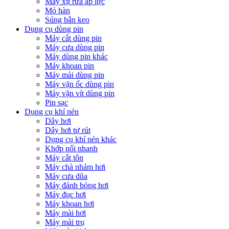
Máy xịt rửa áp lực
Mỏ hàn
Súng bắn keo
Dụng cụ dùng pin
Máy cắt dùng pin
Máy cưa dùng pin
Máy dùng pin khác
Máy khoan pin
Máy mài dùng pin
Máy vặn ốc dùng pin
Máy vặn vít dùng pin
Pin sạc
Dụng cụ khí nén
Dây hơi
Dây hơi tự rút
Dụng cụ khí nén khác
Khớp nối nhanh
Máy cắt tôn
Máy chà nhám hơi
Máy cưa dũa
Máy đánh bóng hơi
Máy đục hơi
Máy khoan hơi
Máy mài hơi
Máy mài trụ