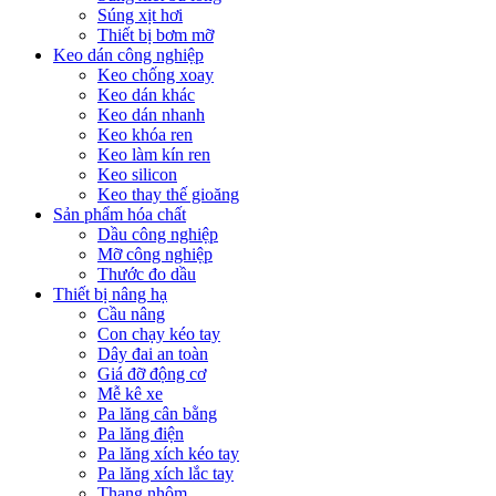
Súng xịt hơi
Thiết bị bơm mỡ
Keo dán công nghiệp
Keo chống xoay
Keo dán khác
Keo dán nhanh
Keo khóa ren
Keo làm kín ren
Keo silicon
Keo thay thế gioăng
Sản phẩm hóa chất
Dầu công nghiệp
Mỡ công nghiệp
Thước đo dầu
Thiết bị nâng hạ
Cầu nâng
Con chạy kéo tay
Dây đai an toàn
Giá đỡ động cơ
Mễ kê xe
Pa lăng cân bằng
Pa lăng điện
Pa lăng xích kéo tay
Pa lăng xích lắc tay
Thang nhôm