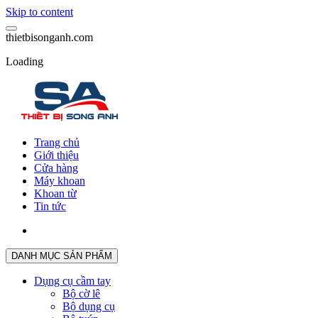
Skip to content
t
h
i
e
t
b
i
s
o
n
g
a
n
h
.
c
o
m
Loading
Trang chủ
Giới thiệu
Cửa hàng
Máy khoan
Khoan từ
Tin tức
DANH MỤC SẢN PHẨM
Dụng cụ cầm tay
Bộ cờ lê
Bộ dụng cụ