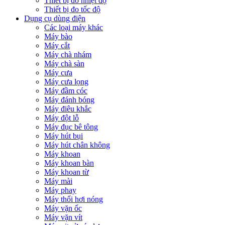
Thiết bị đo nhiệt độ
Thiết bị đo tốc độ
Dụng cụ dùng điện
Các loại máy khác
Máy bào
Máy cắt
Máy chà nhám
Máy chà sàn
Máy cưa
Máy cưa lọng
Máy đầm cóc
Máy đánh bóng
Máy điêu khắc
Máy đột lỗ
Máy đục bê tông
Máy hút bụi
Máy hút chân không
Máy khoan
Máy khoan bàn
Máy khoan từ
Máy mài
Máy phay
Máy thổi hơi nóng
Máy vặn ốc
Máy vặn vít