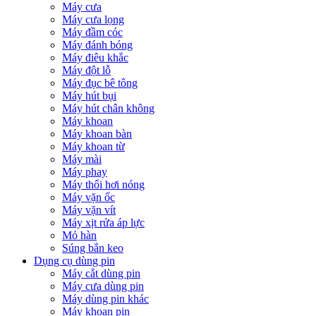
Máy cưa
Máy cưa lọng
Máy đầm cóc
Máy đánh bóng
Máy điêu khắc
Máy đột lỗ
Máy đục bê tông
Máy hút bụi
Máy hút chân không
Máy khoan
Máy khoan bàn
Máy khoan từ
Máy mài
Máy phay
Máy thổi hơi nóng
Máy vặn ốc
Máy vặn vít
Máy xịt rửa áp lực
Mỏ hàn
Súng bắn keo
Dụng cụ dùng pin
Máy cắt dùng pin
Máy cưa dùng pin
Máy dùng pin khác
Máy khoan pin