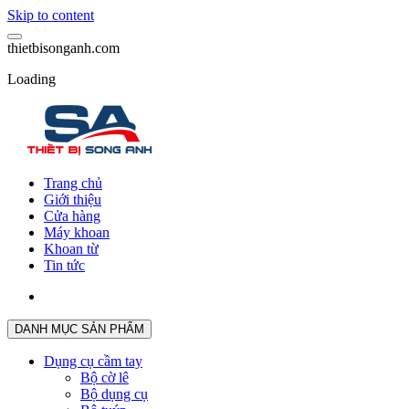
Skip to content
t
h
i
e
t
b
i
s
o
n
g
a
n
h
.
c
o
m
Loading
Trang chủ
Giới thiệu
Cửa hàng
Máy khoan
Khoan từ
Tin tức
DANH MỤC SẢN PHẨM
Dụng cụ cầm tay
Bộ cờ lê
Bộ dụng cụ