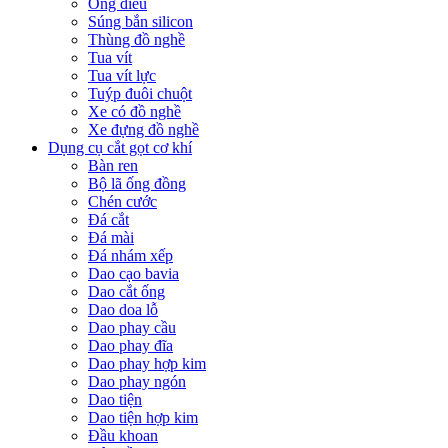
Ống điếu
Súng bắn silicon
Thùng đồ nghề
Tua vít
Tua vít lực
Tuýp đuôi chuột
Xe có đồ nghề
Xe đựng đồ nghề
Dụng cụ cắt gọt cơ khí
Bàn ren
Bộ lã ống đồng
Chén cước
Đá cắt
Đá mài
Đá nhám xếp
Dao cạo bavia
Dao cắt ống
Dao doa lỗ
Dao phay cầu
Dao phay đĩa
Dao phay hợp kim
Dao phay ngón
Dao tiện
Dao tiện hợp kim
Đầu khoan