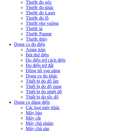
Thước đo góc
Thước đo khác
Thước đo Laser
Thước đo lỗ
Thước eke vuông
Thước lá
Thước Panme
Thước thủy
Dụng cụ đo điện
Ampe kìm
Bút thử điện
Đo điện trở cách điện
Đo điện trở đất
Đồng hồ vạn năng
Dụng cụ đo khác
Thiết bị đo độ ẩm
Thiết bị đo độ rung
Thiết bị đo nhiệt độ
Thiết bị đo tốc độ
Dụng cụ dùng điện
Các loại máy khác
Máy bào
Máy cắt
Máy chà nhám
Máy chà sàn