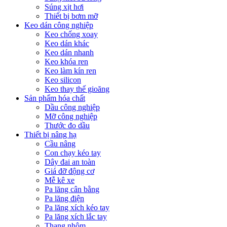
Súng xịt hơi
Thiết bị bơm mỡ
Keo dán công nghiệp
Keo chống xoay
Keo dán khác
Keo dán nhanh
Keo khóa ren
Keo làm kín ren
Keo silicon
Keo thay thế gioăng
Sản phẩm hóa chất
Dầu công nghiệp
Mỡ công nghiệp
Thước đo dầu
Thiết bị nâng hạ
Cầu nâng
Con chạy kéo tay
Dây đai an toàn
Giá đỡ động cơ
Mễ kê xe
Pa lăng cân bằng
Pa lăng điện
Pa lăng xích kéo tay
Pa lăng xích lắc tay
Thang nhôm