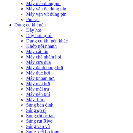
Máy mài dùng pin
Máy vặn ốc dùng pin
Máy vặn vít dùng pin
Pin sạc
Dụng cụ khí nén
Dây hơi
Dây hơi tự rút
Dụng cụ khí nén khác
Khớp nối nhanh
Máy cắt tôn
Máy chà nhám hơi
Máy cưa dũa
Máy đánh bóng hơi
Máy đục hơi
Máy khoan hơi
Máy mài hơi
Máy mài trụ
Máy nén khí
Máy Taro
Súng bắn đinh
Súng gõ rỉ
Súng rút ốc tán
Súng rút Rive
Súng vặn vít
Súng xiết bu lông