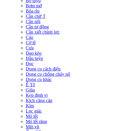
Bộ tuýp
Bơm mỡ
Búa rìu
Cần chữ T
Cần nối
Cần tự động
Cần xiết chỉnh lực
Cảo
Cờ lê
Cưa
Dao kéo
Đầu tuýp
Đục
Dụng cụ cách điện
Dụng cụ chống cháy nổ
Dụng cụ khác
Ê Tô
Giũa
Kẹp định vị
Kích căng cáp
Kìm
Lục giác
Mỏ lết
Mỏ lết răng
Mũi vít