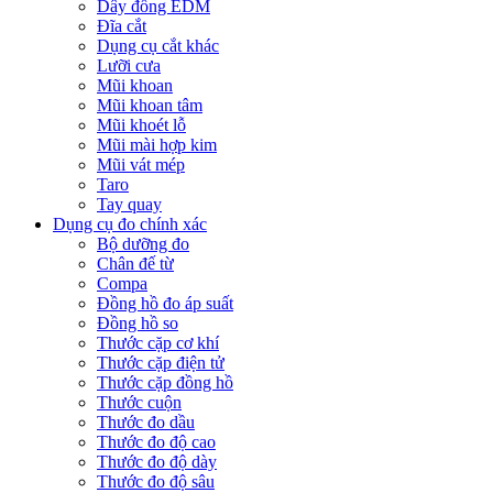
Dây đồng EDM
Đĩa cắt
Dụng cụ cắt khác
Lưỡi cưa
Mũi khoan
Mũi khoan tâm
Mũi khoét lỗ
Mũi mài hợp kim
Mũi vát mép
Taro
Tay quay
Dụng cụ đo chính xác
Bộ dưỡng đo
Chân đế từ
Compa
Đồng hồ đo áp suất
Đồng hồ so
Thước cặp cơ khí
Thước cặp điện tử
Thước cặp đồng hồ
Thước cuộn
Thước đo dầu
Thước đo độ cao
Thước đo độ dày
Thước đo độ sâu