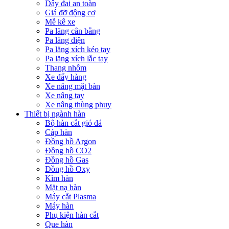
Dây đai an toàn
Giá đỡ động cơ
Mễ kê xe
Pa lăng cân bằng
Pa lăng điện
Pa lăng xích kéo tay
Pa lăng xích lắc tay
Thang nhôm
Xe đẩy hàng
Xe nâng mặt bàn
Xe nâng tay
Xe nâng thùng phuy
Thiết bị ngành hàn
Bộ hàn cắt gió đá
Cáp hàn
Đồng hồ Argon
Đồng hồ CO2
Đồng hồ Gas
Đồng hồ Oxy
Kìm hàn
Mặt nạ hàn
Máy cắt Plasma
Máy hàn
Phụ kiện hàn cắt
Que hàn