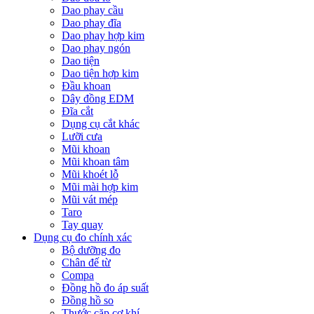
Dao phay cầu
Dao phay đĩa
Dao phay hợp kim
Dao phay ngón
Dao tiện
Dao tiện hợp kim
Đầu khoan
Dây đồng EDM
Đĩa cắt
Dụng cụ cắt khác
Lưỡi cưa
Mũi khoan
Mũi khoan tâm
Mũi khoét lỗ
Mũi mài hợp kim
Mũi vát mép
Taro
Tay quay
Dụng cụ đo chính xác
Bộ dưỡng đo
Chân đế từ
Compa
Đồng hồ đo áp suất
Đồng hồ so
Thước cặp cơ khí