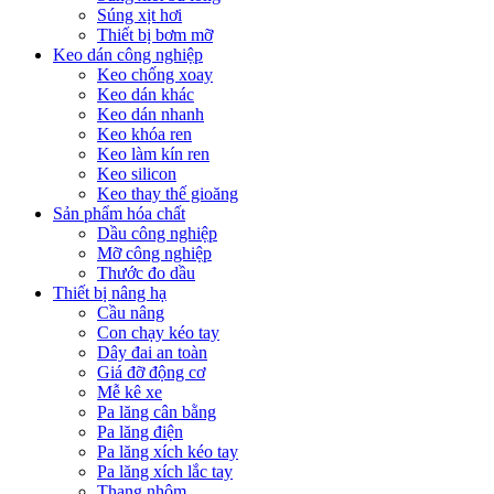
Súng xịt hơi
Thiết bị bơm mỡ
Keo dán công nghiệp
Keo chống xoay
Keo dán khác
Keo dán nhanh
Keo khóa ren
Keo làm kín ren
Keo silicon
Keo thay thế gioăng
Sản phẩm hóa chất
Dầu công nghiệp
Mỡ công nghiệp
Thước đo dầu
Thiết bị nâng hạ
Cầu nâng
Con chạy kéo tay
Dây đai an toàn
Giá đỡ động cơ
Mễ kê xe
Pa lăng cân bằng
Pa lăng điện
Pa lăng xích kéo tay
Pa lăng xích lắc tay
Thang nhôm