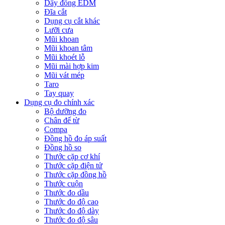
Dây đồng EDM
Đĩa cắt
Dụng cụ cắt khác
Lưỡi cưa
Mũi khoan
Mũi khoan tâm
Mũi khoét lỗ
Mũi mài hợp kim
Mũi vát mép
Taro
Tay quay
Dụng cụ đo chính xác
Bộ dưỡng đo
Chân đế từ
Compa
Đồng hồ đo áp suất
Đồng hồ so
Thước cặp cơ khí
Thước cặp điện tử
Thước cặp đồng hồ
Thước cuộn
Thước đo dầu
Thước đo độ cao
Thước đo độ dày
Thước đo độ sâu