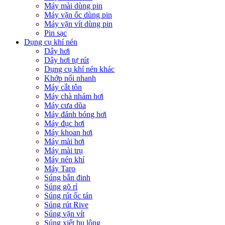
Máy mài dùng pin
Máy vặn ốc dùng pin
Máy vặn vít dùng pin
Pin sạc
Dụng cụ khí nén
Dây hơi
Dây hơi tự rút
Dụng cụ khí nén khác
Khớp nối nhanh
Máy cắt tôn
Máy chà nhám hơi
Máy cưa dũa
Máy đánh bóng hơi
Máy đục hơi
Máy khoan hơi
Máy mài hơi
Máy mài trụ
Máy nén khí
Máy Taro
Súng bắn đinh
Súng gõ rỉ
Súng rút ốc tán
Súng rút Rive
Súng vặn vít
Súng xiết bu lông