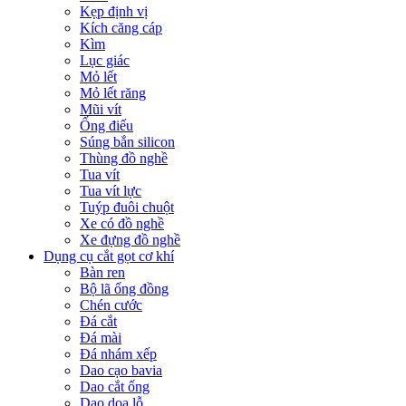
Kẹp định vị
Kích căng cáp
Kìm
Lục giác
Mỏ lết
Mỏ lết răng
Mũi vít
Ống điếu
Súng bắn silicon
Thùng đồ nghề
Tua vít
Tua vít lực
Tuýp đuôi chuột
Xe có đồ nghề
Xe đựng đồ nghề
Dụng cụ cắt gọt cơ khí
Bàn ren
Bộ lã ống đồng
Chén cước
Đá cắt
Đá mài
Đá nhám xếp
Dao cạo bavia
Dao cắt ống
Dao doa lỗ