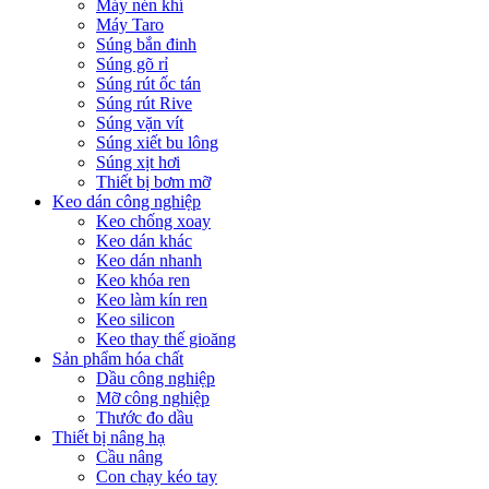
Máy nén khí
Máy Taro
Súng bắn đinh
Súng gõ rỉ
Súng rút ốc tán
Súng rút Rive
Súng vặn vít
Súng xiết bu lông
Súng xịt hơi
Thiết bị bơm mỡ
Keo dán công nghiệp
Keo chống xoay
Keo dán khác
Keo dán nhanh
Keo khóa ren
Keo làm kín ren
Keo silicon
Keo thay thế gioăng
Sản phẩm hóa chất
Dầu công nghiệp
Mỡ công nghiệp
Thước đo dầu
Thiết bị nâng hạ
Cầu nâng
Con chạy kéo tay