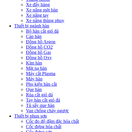
Xe đẩy hàng
Xe nâng mặt bàn
Xe nâng tay
Xe nâng thùng phuy
Thiết bị ngành hàn
Bộ hàn cắt gió đá
Cáp hàn
Đồng hồ Argon
Đồng hồ CO2
Đồng hồ Gas
Đồng hồ Oxy
Kìm hàn
Mặt nạ hàn
Máy cắt Plasma
Máy hàn
Phụ kiện hàn cắt
Que hàn
Rùa cắt gió đá
Tay hàn cắt gió đá
Tủ sấy que hàn
Van chống cháy ngược
Thiết bị phun sơn
Cốc đo độ đậm đặc hóa chất
Cốc đựng hóa chất
Cốc đựng sơn