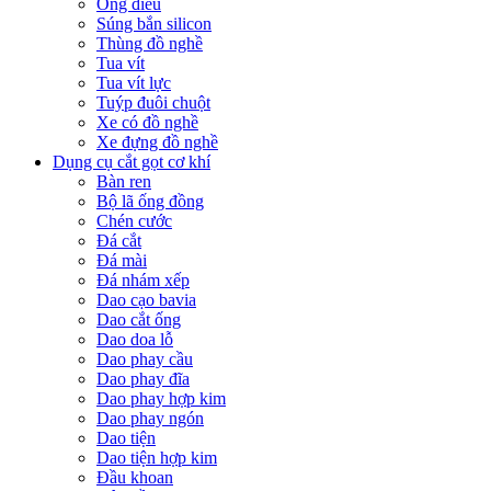
Ống điếu
Súng bắn silicon
Thùng đồ nghề
Tua vít
Tua vít lực
Tuýp đuôi chuột
Xe có đồ nghề
Xe đựng đồ nghề
Dụng cụ cắt gọt cơ khí
Bàn ren
Bộ lã ống đồng
Chén cước
Đá cắt
Đá mài
Đá nhám xếp
Dao cạo bavia
Dao cắt ống
Dao doa lỗ
Dao phay cầu
Dao phay đĩa
Dao phay hợp kim
Dao phay ngón
Dao tiện
Dao tiện hợp kim
Đầu khoan