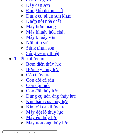
Dây dẫn sơn
Đồng hồ đo áp suất
Dụng cụ phun sơn khác
Khớp nối hóa chất
Máy bơm màng
Máy khuấy hóa chất
Máy khuấy sơn
Nồi trộn sơn
Súng phun sơn
Súng vẽ mỹ thuật
Thiết bị thủy lực
Bơm điện thủy lực
Bơm tay thủy lực
Cảo thủy lực
Con đội cá sấu
Con đội móc
Con đội thủy lực
Dụng cụ uốn ống thủy lực
Kìm bấm cos thủy lực
Kìm cắt cáp thủy lực
Máy đột lỗ thủy lực
Máy ép thủy lực
Máy uốn ống thủy lực