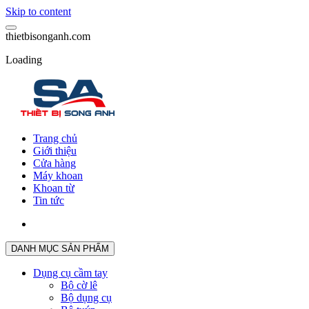
Skip to content
t
h
i
e
t
b
i
s
o
n
g
a
n
h
.
c
o
m
Loading
Trang chủ
Giới thiệu
Cửa hàng
Máy khoan
Khoan từ
Tin tức
DANH MỤC SẢN PHẨM
Dụng cụ cầm tay
Bộ cờ lê
Bộ dụng cụ