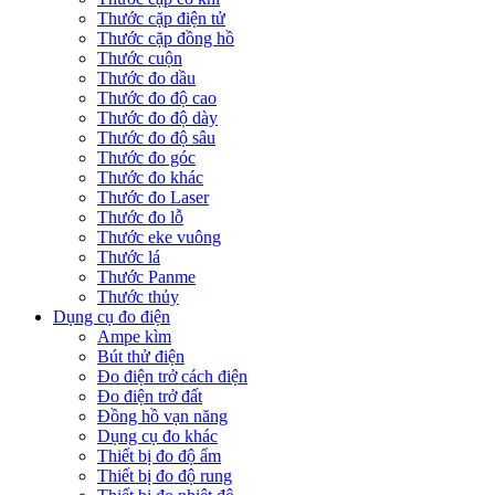
Thước cặp điện tử
Thước cặp đồng hồ
Thước cuộn
Thước đo dầu
Thước đo độ cao
Thước đo độ dày
Thước đo độ sâu
Thước đo góc
Thước đo khác
Thước đo Laser
Thước đo lỗ
Thước eke vuông
Thước lá
Thước Panme
Thước thủy
Dụng cụ đo điện
Ampe kìm
Bút thử điện
Đo điện trở cách điện
Đo điện trở đất
Đồng hồ vạn năng
Dụng cụ đo khác
Thiết bị đo độ ẩm
Thiết bị đo độ rung