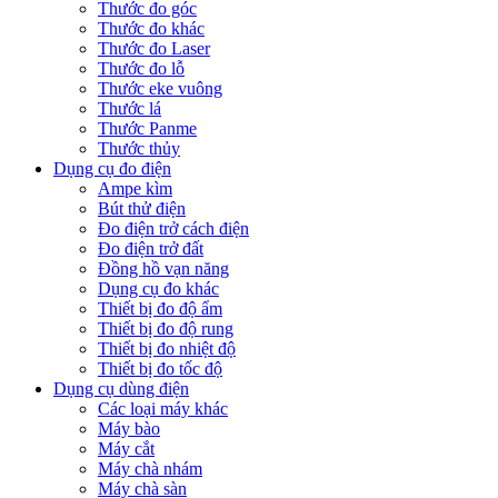
Thước đo góc
Thước đo khác
Thước đo Laser
Thước đo lỗ
Thước eke vuông
Thước lá
Thước Panme
Thước thủy
Dụng cụ đo điện
Ampe kìm
Bút thử điện
Đo điện trở cách điện
Đo điện trở đất
Đồng hồ vạn năng
Dụng cụ đo khác
Thiết bị đo độ ẩm
Thiết bị đo độ rung
Thiết bị đo nhiệt độ
Thiết bị đo tốc độ
Dụng cụ dùng điện
Các loại máy khác
Máy bào
Máy cắt
Máy chà nhám
Máy chà sàn