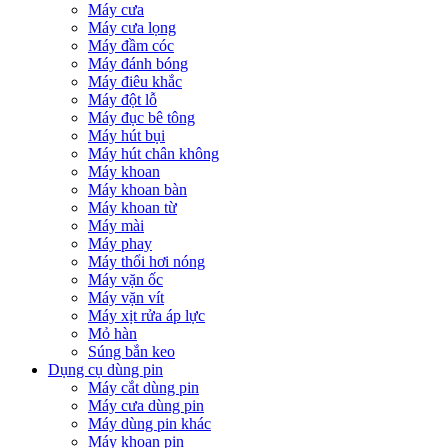
Máy cưa
Máy cưa lọng
Máy đầm cóc
Máy đánh bóng
Máy điêu khắc
Máy đột lỗ
Máy đục bê tông
Máy hút bụi
Máy hút chân không
Máy khoan
Máy khoan bàn
Máy khoan từ
Máy mài
Máy phay
Máy thổi hơi nóng
Máy vặn ốc
Máy vặn vít
Máy xịt rửa áp lực
Mỏ hàn
Súng bắn keo
Dụng cụ dùng pin
Máy cắt dùng pin
Máy cưa dùng pin
Máy dùng pin khác
Máy khoan pin