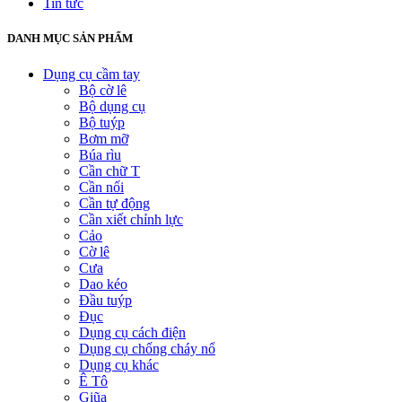
Tin tức
DANH MỤC SẢN PHẨM
Dụng cụ cầm tay
Bộ cờ lê
Bộ dụng cụ
Bộ tuýp
Bơm mỡ
Búa rìu
Cần chữ T
Cần nối
Cần tự động
Cần xiết chỉnh lực
Cảo
Cờ lê
Cưa
Dao kéo
Đầu tuýp
Đục
Dụng cụ cách điện
Dụng cụ chống cháy nổ
Dụng cụ khác
Ê Tô
Giũa