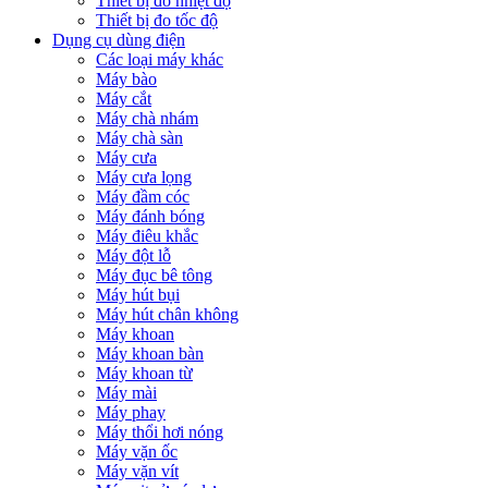
Thiết bị đo nhiệt độ
Thiết bị đo tốc độ
Dụng cụ dùng điện
Các loại máy khác
Máy bào
Máy cắt
Máy chà nhám
Máy chà sàn
Máy cưa
Máy cưa lọng
Máy đầm cóc
Máy đánh bóng
Máy điêu khắc
Máy đột lỗ
Máy đục bê tông
Máy hút bụi
Máy hút chân không
Máy khoan
Máy khoan bàn
Máy khoan từ
Máy mài
Máy phay
Máy thổi hơi nóng
Máy vặn ốc
Máy vặn vít