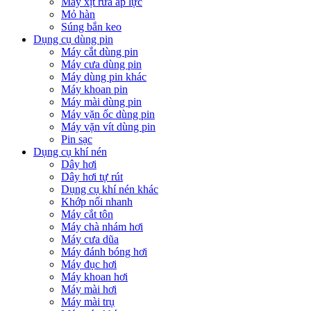
Máy xịt rửa áp lực
Mỏ hàn
Súng bắn keo
Dụng cụ dùng pin
Máy cắt dùng pin
Máy cưa dùng pin
Máy dùng pin khác
Máy khoan pin
Máy mài dùng pin
Máy vặn ốc dùng pin
Máy vặn vít dùng pin
Pin sạc
Dụng cụ khí nén
Dây hơi
Dây hơi tự rút
Dụng cụ khí nén khác
Khớp nối nhanh
Máy cắt tôn
Máy chà nhám hơi
Máy cưa dũa
Máy đánh bóng hơi
Máy đục hơi
Máy khoan hơi
Máy mài hơi
Máy mài trụ