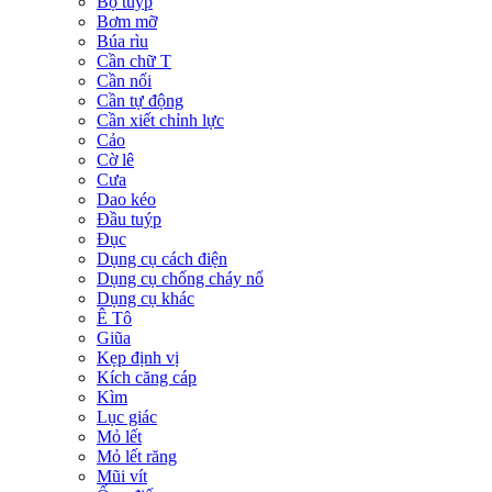
Bộ tuýp
Bơm mỡ
Búa rìu
Cần chữ T
Cần nối
Cần tự động
Cần xiết chỉnh lực
Cảo
Cờ lê
Cưa
Dao kéo
Đầu tuýp
Đục
Dụng cụ cách điện
Dụng cụ chống cháy nổ
Dụng cụ khác
Ê Tô
Giũa
Kẹp định vị
Kích căng cáp
Kìm
Lục giác
Mỏ lết
Mỏ lết răng
Mũi vít