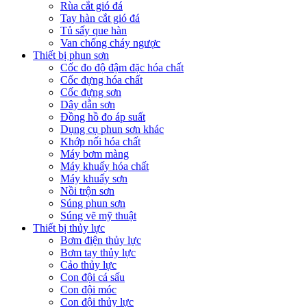
Rùa cắt gió đá
Tay hàn cắt gió đá
Tủ sấy que hàn
Van chống cháy ngược
Thiết bị phun sơn
Cốc đo độ đậm đặc hóa chất
Cốc đựng hóa chất
Cốc đựng sơn
Dây dẫn sơn
Đồng hồ đo áp suất
Dụng cụ phun sơn khác
Khớp nối hóa chất
Máy bơm màng
Máy khuấy hóa chất
Máy khuấy sơn
Nồi trộn sơn
Súng phun sơn
Súng vẽ mỹ thuật
Thiết bị thủy lực
Bơm điện thủy lực
Bơm tay thủy lực
Cảo thủy lực
Con đội cá sấu
Con đội móc
Con đội thủy lực