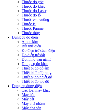
Thước đo góc
Thước đo khác
Thước đo Laser
Thước đo lỗ
Thước eke vuông
Thước lá
Thước Panme
Thước thủy
Dụng cụ đo điện
Ampe kìm
Bút thử điện
Đo điện trở cách điện
Đo điện trở đất
Đồng hồ vạn năng
Dụng cụ đo khác
Thiết bị đo độ ẩm
Thiết bị đo độ rung
Thiết bị đo nhiệt độ
Thiết bị đo tốc độ
Dụng cụ dùng điện
Các loại máy khác
Máy bào
Máy cắt
Máy chà nhám
Máy chà sàn