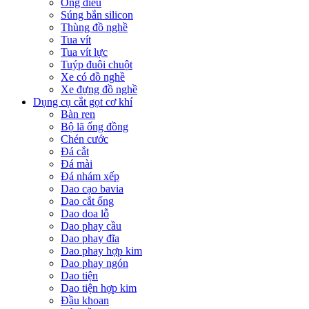
Ống điếu
Súng bắn silicon
Thùng đồ nghề
Tua vít
Tua vít lực
Tuýp đuôi chuột
Xe có đồ nghề
Xe đựng đồ nghề
Dụng cụ cắt gọt cơ khí
Bàn ren
Bộ lã ống đồng
Chén cước
Đá cắt
Đá mài
Đá nhám xếp
Dao cạo bavia
Dao cắt ống
Dao doa lỗ
Dao phay cầu
Dao phay đĩa
Dao phay hợp kim
Dao phay ngón
Dao tiện
Dao tiện hợp kim
Đầu khoan