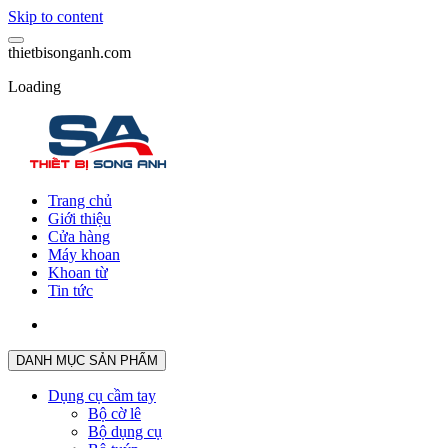
Skip to content
t
h
i
e
t
b
i
s
o
n
g
a
n
h
.
c
o
m
Loading
Trang chủ
Giới thiệu
Cửa hàng
Máy khoan
Khoan từ
Tin tức
DANH MỤC SẢN PHẨM
Dụng cụ cầm tay
Bộ cờ lê
Bộ dụng cụ