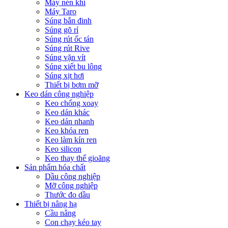
Máy nén khí
Máy Taro
Súng bắn đinh
Súng gõ rỉ
Súng rút ốc tán
Súng rút Rive
Súng vặn vít
Súng xiết bu lông
Súng xịt hơi
Thiết bị bơm mỡ
Keo dán công nghiệp
Keo chống xoay
Keo dán khác
Keo dán nhanh
Keo khóa ren
Keo làm kín ren
Keo silicon
Keo thay thế gioăng
Sản phẩm hóa chất
Dầu công nghiệp
Mỡ công nghiệp
Thước đo dầu
Thiết bị nâng hạ
Cầu nâng
Con chạy kéo tay