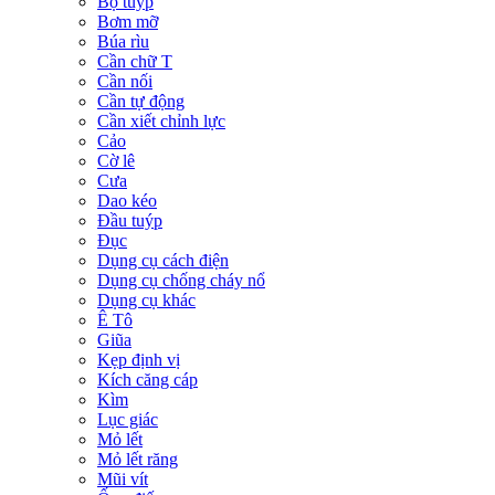
Bộ tuýp
Bơm mỡ
Búa rìu
Cần chữ T
Cần nối
Cần tự động
Cần xiết chỉnh lực
Cảo
Cờ lê
Cưa
Dao kéo
Đầu tuýp
Đục
Dụng cụ cách điện
Dụng cụ chống cháy nổ
Dụng cụ khác
Ê Tô
Giũa
Kẹp định vị
Kích căng cáp
Kìm
Lục giác
Mỏ lết
Mỏ lết răng
Mũi vít