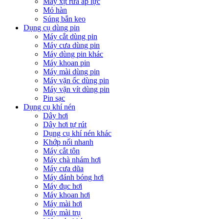
Máy xịt rửa áp lực
Mỏ hàn
Súng bắn keo
Dụng cụ dùng pin
Máy cắt dùng pin
Máy cưa dùng pin
Máy dùng pin khác
Máy khoan pin
Máy mài dùng pin
Máy vặn ốc dùng pin
Máy vặn vít dùng pin
Pin sạc
Dụng cụ khí nén
Dây hơi
Dây hơi tự rút
Dụng cụ khí nén khác
Khớp nối nhanh
Máy cắt tôn
Máy chà nhám hơi
Máy cưa dũa
Máy đánh bóng hơi
Máy đục hơi
Máy khoan hơi
Máy mài hơi
Máy mài trụ