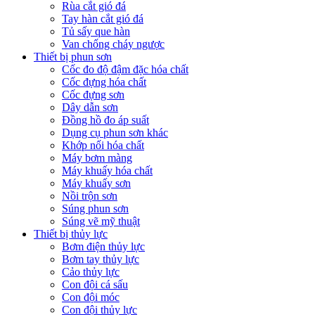
Rùa cắt gió đá
Tay hàn cắt gió đá
Tủ sấy que hàn
Van chống cháy ngược
Thiết bị phun sơn
Cốc đo độ đậm đặc hóa chất
Cốc đựng hóa chất
Cốc đựng sơn
Dây dẫn sơn
Đồng hồ đo áp suất
Dụng cụ phun sơn khác
Khớp nối hóa chất
Máy bơm màng
Máy khuấy hóa chất
Máy khuấy sơn
Nồi trộn sơn
Súng phun sơn
Súng vẽ mỹ thuật
Thiết bị thủy lực
Bơm điện thủy lực
Bơm tay thủy lực
Cảo thủy lực
Con đội cá sấu
Con đội móc
Con đội thủy lực