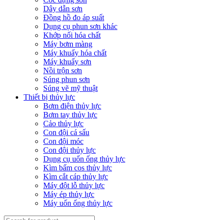
Dây dẫn sơn
Đồng hồ đo áp suất
Dụng cụ phun sơn khác
Khớp nối hóa chất
Máy bơm màng
Máy khuấy hóa chất
Máy khuấy sơn
Nồi trộn sơn
Súng phun sơn
Súng vẽ mỹ thuật
Thiết bị thủy lực
Bơm điện thủy lực
Bơm tay thủy lực
Cảo thủy lực
Con đội cá sấu
Con đội móc
Con đội thủy lực
Dụng cụ uốn ống thủy lực
Kìm bấm cos thủy lực
Kìm cắt cáp thủy lực
Máy đột lỗ thủy lực
Máy ép thủy lực
Máy uốn ống thủy lực