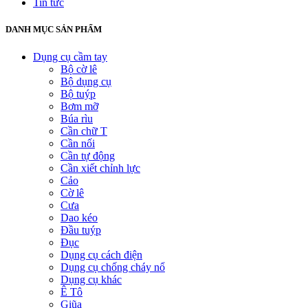
Tin tức
DANH MỤC SẢN PHẨM
Dụng cụ cầm tay
Bộ cờ lê
Bộ dụng cụ
Bộ tuýp
Bơm mỡ
Búa rìu
Cần chữ T
Cần nối
Cần tự động
Cần xiết chỉnh lực
Cảo
Cờ lê
Cưa
Dao kéo
Đầu tuýp
Đục
Dụng cụ cách điện
Dụng cụ chống cháy nổ
Dụng cụ khác
Ê Tô
Giũa