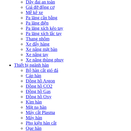
Dây đai an toàn
Giá đỡ động cơ
Mễ kê xe
Pa lăng cân bằng
Pa lăng điện
Pa lăng xích kéo tay
Pa lăng xích lắc tay
Thang nhôm
Xe đẩy hàng
Xe nâng mặt bàn
Xe nâng tay
Xe nâng thùng phuy
Thiết bị ngành hàn
Bộ hàn cắt gió đá
Cáp hàn
Đồng hồ Argon
Đồng hồ CO2
Đồng hồ Gas
Đồng hồ Oxy
Kìm hàn
Mặt nạ hàn
Máy cắt Plasma
Máy hàn
Phụ kiện hàn cắt
Que hàn