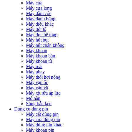
Máy cưa
Máy cưa lọng
Máy đầm cóc
Máy đánh bóng
Máy điêu khắc
Máy đột lỗ
Máy đục bê tông
Máy hút bụi
Máy hút chân không
Máy khoan
Máy khoan bàn
Máy khoan từ
Máy mài
Máy phay
Máy thổi hơi nóng
Máy vặn ốc
Máy vặn vít
Máy xịt rửa áp lực
Mỏ hàn
Súng bắn keo
Dụng cụ dùng pin
Máy cắt dùng pin
Máy cưa dùng pin
Máy dùng pin khác
Máy khoan pin