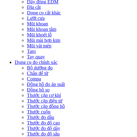
Dây đồng EDM
Đĩa cắt
Dụng cụ cắt khác
Lưỡi cưa
Mũi khoan
Mũi khoan tâm
Mũi khoét lỗ
Mũi mài hợp kim
Mũi vát mép
Taro
Tay quay
Dụng cụ đo chính xác
Bộ dưỡng đo
Chân đế từ
Compa
Đồng hồ đo áp suất
Đồng hồ so
Thước cặp cơ khí
Thước cặp điện tử
Thước cặp đồng hồ
Thước cuộn
Thước đo dầu
Thước đo độ cao
Thước đo độ dày
Thước đo độ sâu