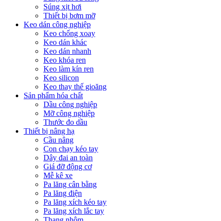
Súng xịt hơi
Thiết bị bơm mỡ
Keo dán công nghiệp
Keo chống xoay
Keo dán khác
Keo dán nhanh
Keo khóa ren
Keo làm kín ren
Keo silicon
Keo thay thế gioăng
Sản phẩm hóa chất
Dầu công nghiệp
Mỡ công nghiệp
Thước đo dầu
Thiết bị nâng hạ
Cầu nâng
Con chạy kéo tay
Dây đai an toàn
Giá đỡ động cơ
Mễ kê xe
Pa lăng cân bằng
Pa lăng điện
Pa lăng xích kéo tay
Pa lăng xích lắc tay
Thang nhôm