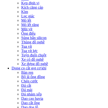
Kẹp định vị
Kích căng cáp
Kìm
Lục giác
Mỏ lết
Mỏ lết răng
Mũi vít
Ống điếu
Súng bắn silicon
Thùng đồ nghề
Tua vít
Tua vít lực
Tuýp đuôi chuột
Xe có đồ nghề
Xe đựng đồ nghề
Dụng cụ cắt gọt cơ khí
Bàn ren
Bộ lã ống đồng
Chén cước
Đá cắt
Đá mài
Đá nhám xếp
Dao cạo bavia
Dao cắt ống
Dao doa lỗ