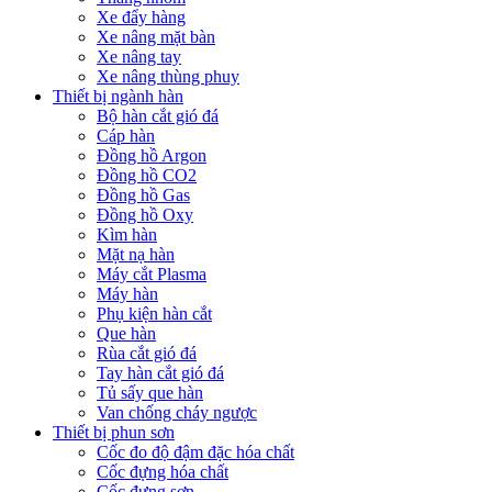
Xe đẩy hàng
Xe nâng mặt bàn
Xe nâng tay
Xe nâng thùng phuy
Thiết bị ngành hàn
Bộ hàn cắt gió đá
Cáp hàn
Đồng hồ Argon
Đồng hồ CO2
Đồng hồ Gas
Đồng hồ Oxy
Kìm hàn
Mặt nạ hàn
Máy cắt Plasma
Máy hàn
Phụ kiện hàn cắt
Que hàn
Rùa cắt gió đá
Tay hàn cắt gió đá
Tủ sấy que hàn
Van chống cháy ngược
Thiết bị phun sơn
Cốc đo độ đậm đặc hóa chất
Cốc đựng hóa chất
Cốc đựng sơn