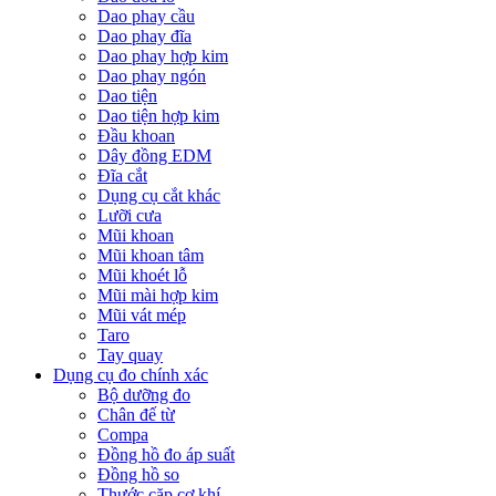
Dao phay cầu
Dao phay đĩa
Dao phay hợp kim
Dao phay ngón
Dao tiện
Dao tiện hợp kim
Đầu khoan
Dây đồng EDM
Đĩa cắt
Dụng cụ cắt khác
Lưỡi cưa
Mũi khoan
Mũi khoan tâm
Mũi khoét lỗ
Mũi mài hợp kim
Mũi vát mép
Taro
Tay quay
Dụng cụ đo chính xác
Bộ dưỡng đo
Chân đế từ
Compa
Đồng hồ đo áp suất
Đồng hồ so
Thước cặp cơ khí