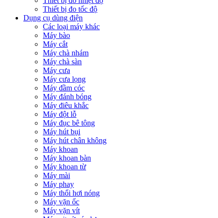
Thiết bị đo nhiệt độ
Thiết bị đo tốc độ
Dụng cụ dùng điện
Các loại máy khác
Máy bào
Máy cắt
Máy chà nhám
Máy chà sàn
Máy cưa
Máy cưa lọng
Máy đầm cóc
Máy đánh bóng
Máy điêu khắc
Máy đột lỗ
Máy đục bê tông
Máy hút bụi
Máy hút chân không
Máy khoan
Máy khoan bàn
Máy khoan từ
Máy mài
Máy phay
Máy thổi hơi nóng
Máy vặn ốc
Máy vặn vít