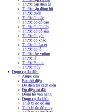
Thước cặp điện tử
Thước cặp đồng hồ
Thước cuộn
Thước đo dầu
Thước đo độ cao
Thước đo độ dày
Thước đo độ sâu
Thước đo góc
Thước đo khác
Thước đo Laser
Thước đo lỗ
Thước eke vuông
Thước lá
Thước Panme
Thước thủy
Dụng cụ đo điện
Ampe kìm
Bút thử điện
Đo điện trở cách điện
Đo điện trở đất
Đồng hồ vạn năng
Dụng cụ đo khác
Thiết bị đo độ ẩm
Thiết bị đo độ rung