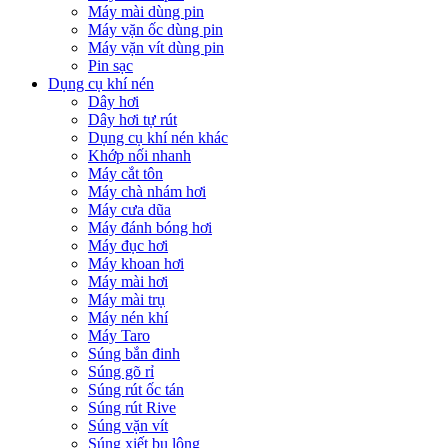
Máy mài dùng pin
Máy vặn ốc dùng pin
Máy vặn vít dùng pin
Pin sạc
Dụng cụ khí nén
Dây hơi
Dây hơi tự rút
Dụng cụ khí nén khác
Khớp nối nhanh
Máy cắt tôn
Máy chà nhám hơi
Máy cưa dũa
Máy đánh bóng hơi
Máy đục hơi
Máy khoan hơi
Máy mài hơi
Máy mài trụ
Máy nén khí
Máy Taro
Súng bắn đinh
Súng gõ rỉ
Súng rút ốc tán
Súng rút Rive
Súng vặn vít
Súng xiết bu lông