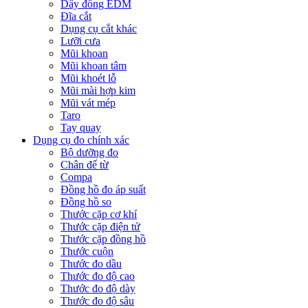
Dây đồng EDM
Đĩa cắt
Dụng cụ cắt khác
Lưỡi cưa
Mũi khoan
Mũi khoan tâm
Mũi khoét lỗ
Mũi mài hợp kim
Mũi vát mép
Taro
Tay quay
Dụng cụ đo chính xác
Bộ dưỡng đo
Chân đế từ
Compa
Đồng hồ đo áp suất
Đồng hồ so
Thước cặp cơ khí
Thước cặp điện tử
Thước cặp đồng hồ
Thước cuộn
Thước đo dầu
Thước đo độ cao
Thước đo độ dày
Thước đo độ sâu