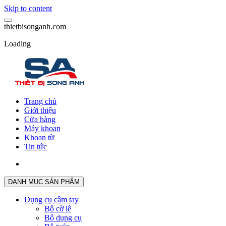
Skip to content
t
h
i
e
t
b
i
s
o
n
g
a
n
h
.
c
o
m
Loading
Trang chủ
Giới thiệu
Cửa hàng
Máy khoan
Khoan từ
Tin tức
DANH MỤC SẢN PHẨM
Dụng cụ cầm tay
Bộ cờ lê
Bộ dụng cụ