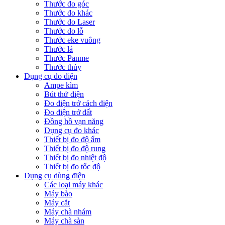
Thước đo góc
Thước đo khác
Thước đo Laser
Thước đo lỗ
Thước eke vuông
Thước lá
Thước Panme
Thước thủy
Dụng cụ đo điện
Ampe kìm
Bút thử điện
Đo điện trở cách điện
Đo điện trở đất
Đồng hồ vạn năng
Dụng cụ đo khác
Thiết bị đo độ ẩm
Thiết bị đo độ rung
Thiết bị đo nhiệt độ
Thiết bị đo tốc độ
Dụng cụ dùng điện
Các loại máy khác
Máy bào
Máy cắt
Máy chà nhám
Máy chà sàn