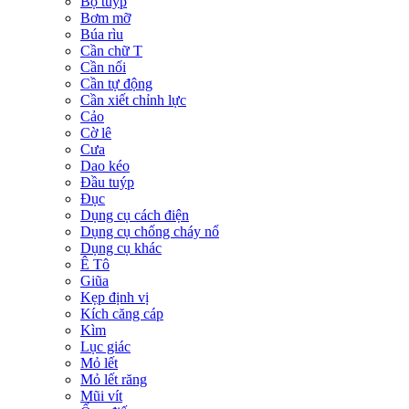
Bộ tuýp
Bơm mỡ
Búa rìu
Cần chữ T
Cần nối
Cần tự động
Cần xiết chỉnh lực
Cảo
Cờ lê
Cưa
Dao kéo
Đầu tuýp
Đục
Dụng cụ cách điện
Dụng cụ chống cháy nổ
Dụng cụ khác
Ê Tô
Giũa
Kẹp định vị
Kích căng cáp
Kìm
Lục giác
Mỏ lết
Mỏ lết răng
Mũi vít