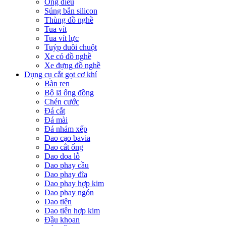
Ống điếu
Súng bắn silicon
Thùng đồ nghề
Tua vít
Tua vít lực
Tuýp đuôi chuột
Xe có đồ nghề
Xe đựng đồ nghề
Dụng cụ cắt gọt cơ khí
Bàn ren
Bộ lã ống đồng
Chén cước
Đá cắt
Đá mài
Đá nhám xếp
Dao cạo bavia
Dao cắt ống
Dao doa lỗ
Dao phay cầu
Dao phay đĩa
Dao phay hợp kim
Dao phay ngón
Dao tiện
Dao tiện hợp kim
Đầu khoan