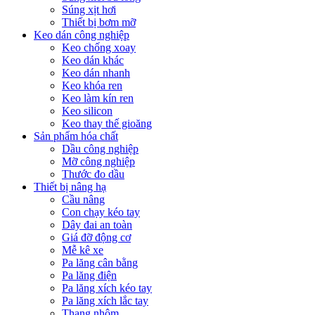
Súng xịt hơi
Thiết bị bơm mỡ
Keo dán công nghiệp
Keo chống xoay
Keo dán khác
Keo dán nhanh
Keo khóa ren
Keo làm kín ren
Keo silicon
Keo thay thế gioăng
Sản phẩm hóa chất
Dầu công nghiệp
Mỡ công nghiệp
Thước đo dầu
Thiết bị nâng hạ
Cầu nâng
Con chạy kéo tay
Dây đai an toàn
Giá đỡ động cơ
Mễ kê xe
Pa lăng cân bằng
Pa lăng điện
Pa lăng xích kéo tay
Pa lăng xích lắc tay
Thang nhôm