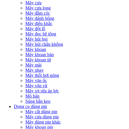
Máy cưa
Máy cưa lọng
Máy đầm cóc
Máy đánh bóng
Máy điêu khắc
Máy đột lỗ
Máy đục bê tông
Máy hút bụi
Máy hút chân không
Máy khoan
Máy khoan bàn
Máy khoan từ
Máy mài
Máy phay
Máy thổi hơi nóng
Máy vặn ốc
Máy vặn vít
Máy xịt rửa áp lực
Mỏ hàn
Súng bắn keo
Dụng cụ dùng pin
Máy cắt dùng pin
Máy cưa dùng pin
Máy dùng pin khác
Máy khoan pin