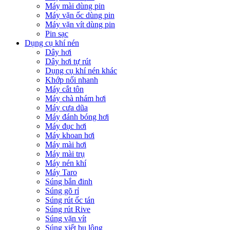
Máy mài dùng pin
Máy vặn ốc dùng pin
Máy vặn vít dùng pin
Pin sạc
Dụng cụ khí nén
Dây hơi
Dây hơi tự rút
Dụng cụ khí nén khác
Khớp nối nhanh
Máy cắt tôn
Máy chà nhám hơi
Máy cưa dũa
Máy đánh bóng hơi
Máy đục hơi
Máy khoan hơi
Máy mài hơi
Máy mài trụ
Máy nén khí
Máy Taro
Súng bắn đinh
Súng gõ rỉ
Súng rút ốc tán
Súng rút Rive
Súng vặn vít
Súng xiết bu lông