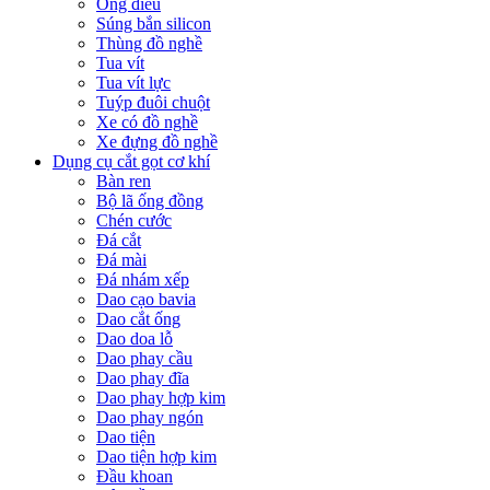
Ống điếu
Súng bắn silicon
Thùng đồ nghề
Tua vít
Tua vít lực
Tuýp đuôi chuột
Xe có đồ nghề
Xe đựng đồ nghề
Dụng cụ cắt gọt cơ khí
Bàn ren
Bộ lã ống đồng
Chén cước
Đá cắt
Đá mài
Đá nhám xếp
Dao cạo bavia
Dao cắt ống
Dao doa lỗ
Dao phay cầu
Dao phay đĩa
Dao phay hợp kim
Dao phay ngón
Dao tiện
Dao tiện hợp kim
Đầu khoan