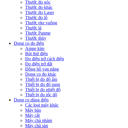
Thước đo góc
Thước đo khác
Thước đo Laser
Thước đo lỗ
Thước eke vuông
Thước lá
Thước Panme
Thước thủy
Dụng cụ đo điện
Ampe kìm
Bút thử điện
Đo điện trở cách điện
Đo điện trở đất
Đồng hồ vạn năng
Dụng cụ đo khác
Thiết bị đo độ ẩm
Thiết bị đo độ rung
Thiết bị đo nhiệt độ
Thiết bị đo tốc độ
Dụng cụ dùng điện
Các loại máy khác
Máy bào
Máy cắt
Máy chà nhám
Máy chà sàn