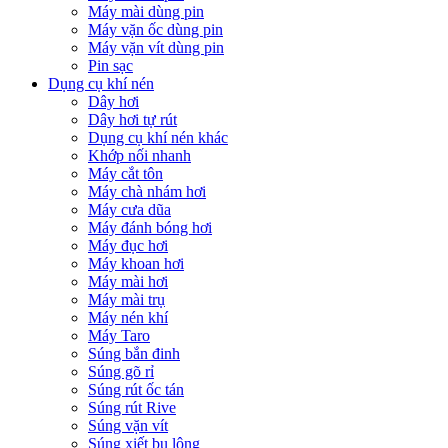
Máy mài dùng pin
Máy vặn ốc dùng pin
Máy vặn vít dùng pin
Pin sạc
Dụng cụ khí nén
Dây hơi
Dây hơi tự rút
Dụng cụ khí nén khác
Khớp nối nhanh
Máy cắt tôn
Máy chà nhám hơi
Máy cưa dũa
Máy đánh bóng hơi
Máy đục hơi
Máy khoan hơi
Máy mài hơi
Máy mài trụ
Máy nén khí
Máy Taro
Súng bắn đinh
Súng gõ rỉ
Súng rút ốc tán
Súng rút Rive
Súng vặn vít
Súng xiết bu lông