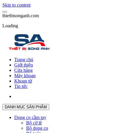
Skip to content
t
h
i
e
t
b
i
s
o
n
g
a
n
h
.
c
o
m
Loading
Trang chủ
Giới thiệu
Cửa hàng
Máy khoan
Khoan từ
Tin tức
DANH MỤC SẢN PHẨM
Dụng cụ cầm tay
Bộ cờ lê
Bộ dụng cụ