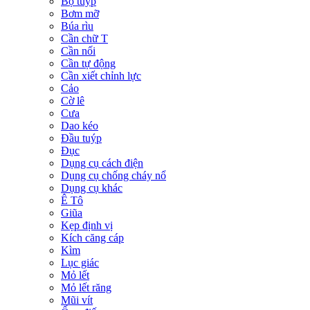
Bộ tuýp
Bơm mỡ
Búa rìu
Cần chữ T
Cần nối
Cần tự động
Cần xiết chỉnh lực
Cảo
Cờ lê
Cưa
Dao kéo
Đầu tuýp
Đục
Dụng cụ cách điện
Dụng cụ chống cháy nổ
Dụng cụ khác
Ê Tô
Giũa
Kẹp định vị
Kích căng cáp
Kìm
Lục giác
Mỏ lết
Mỏ lết răng
Mũi vít