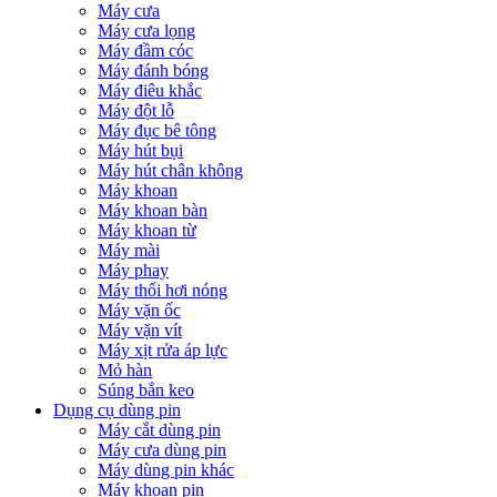
Máy cưa
Máy cưa lọng
Máy đầm cóc
Máy đánh bóng
Máy điêu khắc
Máy đột lỗ
Máy đục bê tông
Máy hút bụi
Máy hút chân không
Máy khoan
Máy khoan bàn
Máy khoan từ
Máy mài
Máy phay
Máy thổi hơi nóng
Máy vặn ốc
Máy vặn vít
Máy xịt rửa áp lực
Mỏ hàn
Súng bắn keo
Dụng cụ dùng pin
Máy cắt dùng pin
Máy cưa dùng pin
Máy dùng pin khác
Máy khoan pin