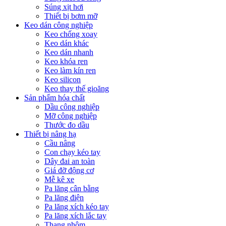
Súng xịt hơi
Thiết bị bơm mỡ
Keo dán công nghiệp
Keo chống xoay
Keo dán khác
Keo dán nhanh
Keo khóa ren
Keo làm kín ren
Keo silicon
Keo thay thế gioăng
Sản phẩm hóa chất
Dầu công nghiệp
Mỡ công nghiệp
Thước đo dầu
Thiết bị nâng hạ
Cầu nâng
Con chạy kéo tay
Dây đai an toàn
Giá đỡ động cơ
Mễ kê xe
Pa lăng cân bằng
Pa lăng điện
Pa lăng xích kéo tay
Pa lăng xích lắc tay
Thang nhôm