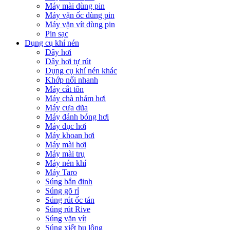
Máy mài dùng pin
Máy vặn ốc dùng pin
Máy vặn vít dùng pin
Pin sạc
Dụng cụ khí nén
Dây hơi
Dây hơi tự rút
Dụng cụ khí nén khác
Khớp nối nhanh
Máy cắt tôn
Máy chà nhám hơi
Máy cưa dũa
Máy đánh bóng hơi
Máy đục hơi
Máy khoan hơi
Máy mài hơi
Máy mài trụ
Máy nén khí
Máy Taro
Súng bắn đinh
Súng gõ rỉ
Súng rút ốc tán
Súng rút Rive
Súng vặn vít
Súng xiết bu lông