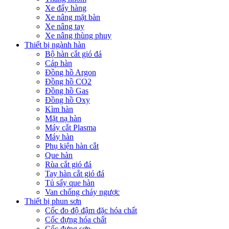
Xe đẩy hàng
Xe nâng mặt bàn
Xe nâng tay
Xe nâng thùng phuy
Thiết bị ngành hàn
Bộ hàn cắt gió đá
Cáp hàn
Đồng hồ Argon
Đồng hồ CO2
Đồng hồ Gas
Đồng hồ Oxy
Kìm hàn
Mặt nạ hàn
Máy cắt Plasma
Máy hàn
Phụ kiện hàn cắt
Que hàn
Rùa cắt gió đá
Tay hàn cắt gió đá
Tủ sấy que hàn
Van chống cháy ngược
Thiết bị phun sơn
Cốc đo độ đậm đặc hóa chất
Cốc đựng hóa chất
Cốc đựng sơn