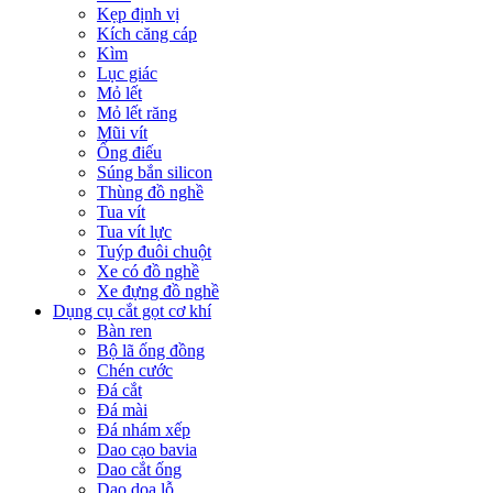
Kẹp định vị
Kích căng cáp
Kìm
Lục giác
Mỏ lết
Mỏ lết răng
Mũi vít
Ống điếu
Súng bắn silicon
Thùng đồ nghề
Tua vít
Tua vít lực
Tuýp đuôi chuột
Xe có đồ nghề
Xe đựng đồ nghề
Dụng cụ cắt gọt cơ khí
Bàn ren
Bộ lã ống đồng
Chén cước
Đá cắt
Đá mài
Đá nhám xếp
Dao cạo bavia
Dao cắt ống
Dao doa lỗ