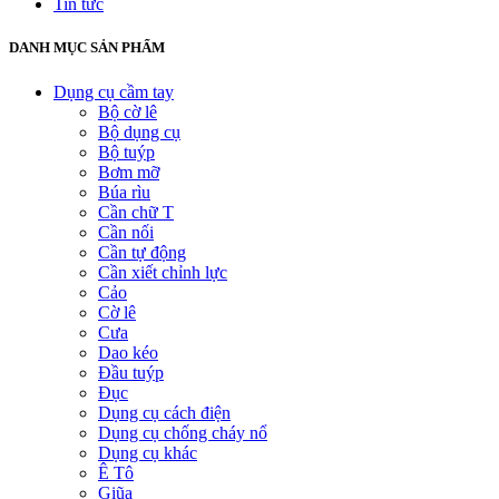
Tin tức
DANH MỤC SẢN PHẨM
Dụng cụ cầm tay
Bộ cờ lê
Bộ dụng cụ
Bộ tuýp
Bơm mỡ
Búa rìu
Cần chữ T
Cần nối
Cần tự động
Cần xiết chỉnh lực
Cảo
Cờ lê
Cưa
Dao kéo
Đầu tuýp
Đục
Dụng cụ cách điện
Dụng cụ chống cháy nổ
Dụng cụ khác
Ê Tô
Giũa