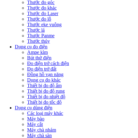
Thước đo góc
Thước đo khác
Thước đo Laser
Thước đo lỗ
Thước eke vuông
Thước lá
Thước Panme
Thước thủy
Dụng cụ đo điện
Ampe kìm
Bút thử điện
Đo điện trở cách điện
Đo điện trở đất
Đồng hồ vạn năng
Dụng cụ đo khác
Thiết bị đo độ ẩm
Thiết bị đo độ rung
Thiết bị đo nhiệt độ
Thiết bị đo tốc độ
Dụng cụ dùng điện
Các loại máy khác
Máy bào
Máy cắt
Máy chà nhám
Máy chà sàn