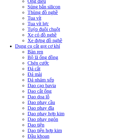
Ống điếu
Súng bắn silicon
Thùng đồ nghề
Tua vít
Tua vít lực
Tuýp đuôi chuột
Xe có đồ nghề
Xe đựng đồ nghề
Dụng cụ cắt gọt cơ khí
Bàn ren
Bộ lã ống đồng
Chén cước
Đá cắt
Đá mài
Đá nhám xếp
Dao cạo bavia
Dao cắt ống
Dao doa lỗ
Dao phay cầu
Dao phay đĩa
Dao phay hợp kim
Dao phay ngón
Dao tiện
Dao tiện hợp kim
Đầu khoan