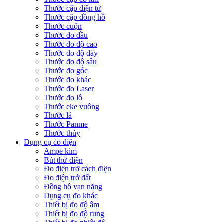
Thước cặp điện tử
Thước cặp đồng hồ
Thước cuộn
Thước đo dầu
Thước đo độ cao
Thước đo độ dày
Thước đo độ sâu
Thước đo góc
Thước đo khác
Thước đo Laser
Thước đo lỗ
Thước eke vuông
Thước lá
Thước Panme
Thước thủy
Dụng cụ đo điện
Ampe kìm
Bút thử điện
Đo điện trở cách điện
Đo điện trở đất
Đồng hồ vạn năng
Dụng cụ đo khác
Thiết bị đo độ ẩm
Thiết bị đo độ rung