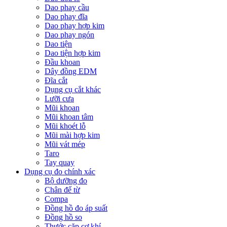
Dao phay cầu
Dao phay đĩa
Dao phay hợp kim
Dao phay ngón
Dao tiện
Dao tiện hợp kim
Đầu khoan
Dây đồng EDM
Đĩa cắt
Dụng cụ cắt khác
Lưỡi cưa
Mũi khoan
Mũi khoan tâm
Mũi khoét lỗ
Mũi mài hợp kim
Mũi vát mép
Taro
Tay quay
Dụng cụ đo chính xác
Bộ dưỡng đo
Chân đế từ
Compa
Đồng hồ đo áp suất
Đồng hồ so
Thước cặp cơ khí