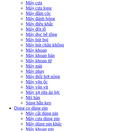
Máy cưa
Máy cưa lọng
Máy đầm cóc
Máy đánh bóng
Máy điêu khắc
Máy đột lỗ
Máy đục bê tông
Máy hút bụi
Máy hút chân không
Máy khoan
Máy khoan bàn
Máy khoan từ
Máy mài
Máy phay
Máy thổi hơi nóng
Máy vặn ốc
Máy vặn vít
Máy xịt rửa áp lực
Mỏ hàn
Súng bắn keo
Dụng cụ dùng pin
Máy cắt dùng pin
Máy cưa dùng pin
Máy dùng pin khác
Máy khoan pin