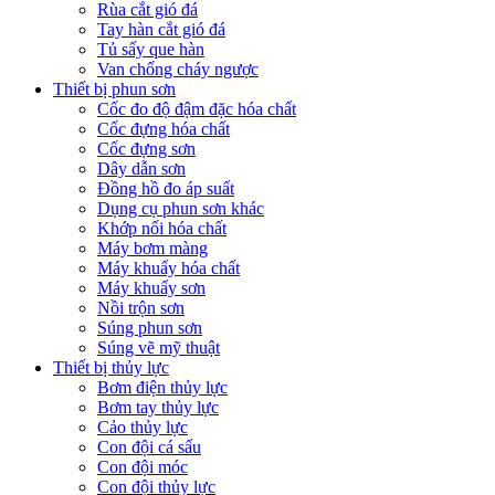
Rùa cắt gió đá
Tay hàn cắt gió đá
Tủ sấy que hàn
Van chống cháy ngược
Thiết bị phun sơn
Cốc đo độ đậm đặc hóa chất
Cốc đựng hóa chất
Cốc đựng sơn
Dây dẫn sơn
Đồng hồ đo áp suất
Dụng cụ phun sơn khác
Khớp nối hóa chất
Máy bơm màng
Máy khuấy hóa chất
Máy khuấy sơn
Nồi trộn sơn
Súng phun sơn
Súng vẽ mỹ thuật
Thiết bị thủy lực
Bơm điện thủy lực
Bơm tay thủy lực
Cảo thủy lực
Con đội cá sấu
Con đội móc
Con đội thủy lực