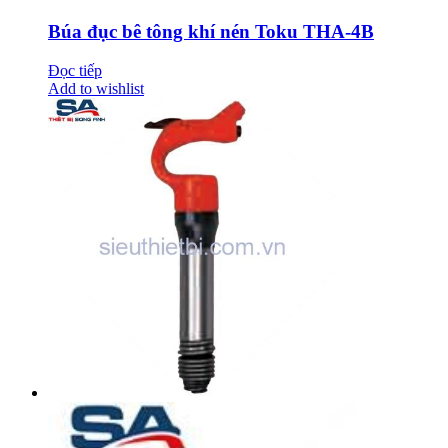
Búa đục bê tông khí nén Toku THA-4B
Đọc tiếp
Add to wishlist