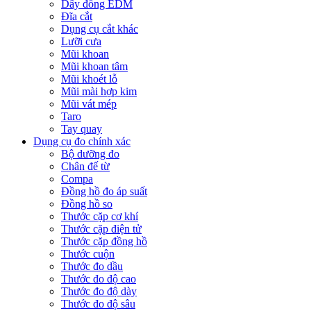
Dây đồng EDM
Đĩa cắt
Dụng cụ cắt khác
Lưỡi cưa
Mũi khoan
Mũi khoan tâm
Mũi khoét lỗ
Mũi mài hợp kim
Mũi vát mép
Taro
Tay quay
Dụng cụ đo chính xác
Bộ dưỡng đo
Chân đế từ
Compa
Đồng hồ đo áp suất
Đồng hồ so
Thước cặp cơ khí
Thước cặp điện tử
Thước cặp đồng hồ
Thước cuộn
Thước đo dầu
Thước đo độ cao
Thước đo độ dày
Thước đo độ sâu