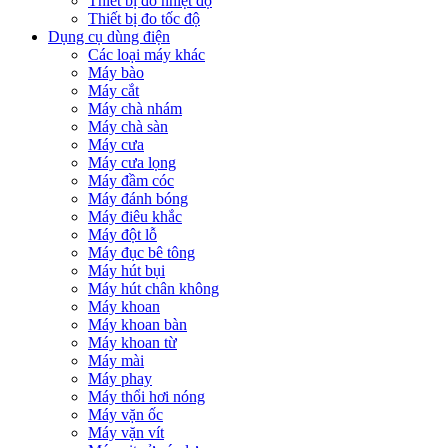
Thiết bị đo nhiệt độ
Thiết bị đo tốc độ
Dụng cụ dùng điện
Các loại máy khác
Máy bào
Máy cắt
Máy chà nhám
Máy chà sàn
Máy cưa
Máy cưa lọng
Máy đầm cóc
Máy đánh bóng
Máy điêu khắc
Máy đột lỗ
Máy đục bê tông
Máy hút bụi
Máy hút chân không
Máy khoan
Máy khoan bàn
Máy khoan từ
Máy mài
Máy phay
Máy thổi hơi nóng
Máy vặn ốc
Máy vặn vít