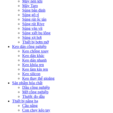
Máy nén khí
Máy Taro
Súng bắn đinh
Súng gõ rỉ
Súng rút ốc tán
Súng rút Rive
Súng vặn vít
Súng xiết bu lông
Súng xịt hơi
Thiết bị bơm mỡ
Keo dán công nghiệp
Keo chống xoay
Keo dán khác
Keo dán nhanh
Keo khóa ren
Keo làm kín ren
Keo silicon
Keo thay thế gioăng
Sản phẩm hóa chất
Dầu công nghiệp
Mỡ công nghiệp
Thước đo dầu
Thiết bị nâng hạ
Cầu nâng
Con chạy kéo tay