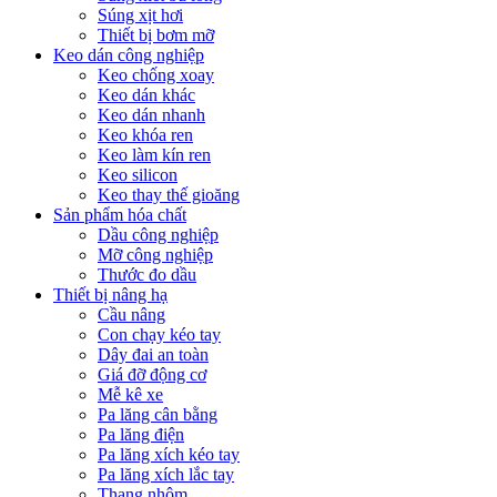
Súng xịt hơi
Thiết bị bơm mỡ
Keo dán công nghiệp
Keo chống xoay
Keo dán khác
Keo dán nhanh
Keo khóa ren
Keo làm kín ren
Keo silicon
Keo thay thế gioăng
Sản phẩm hóa chất
Dầu công nghiệp
Mỡ công nghiệp
Thước đo dầu
Thiết bị nâng hạ
Cầu nâng
Con chạy kéo tay
Dây đai an toàn
Giá đỡ động cơ
Mễ kê xe
Pa lăng cân bằng
Pa lăng điện
Pa lăng xích kéo tay
Pa lăng xích lắc tay
Thang nhôm