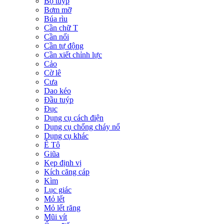
Bộ tuýp
Bơm mỡ
Búa rìu
Cần chữ T
Cần nối
Cần tự động
Cần xiết chỉnh lực
Cảo
Cờ lê
Cưa
Dao kéo
Đầu tuýp
Đục
Dụng cụ cách điện
Dụng cụ chống cháy nổ
Dụng cụ khác
Ê Tô
Giũa
Kẹp định vị
Kích căng cáp
Kìm
Lục giác
Mỏ lết
Mỏ lết răng
Mũi vít