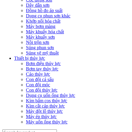
Dây dẫn sơn
Đồng hồ đo áp suất
Dụng cụ phun sơn khác
Khớp nối hóa chất
Máy bơm màng
Máy khuấy hóa chất
Máy khuấy sơn
Nồi trộn sơn
Súng phun sơn
Súng vẽ mỹ thuật
Thiết bị thủy lực
Bơm điện thủy lực
Bơm tay thủy lực
Cảo thủy lực
Con đội cá sấu
Con đội móc
Con đội thủy lực
Dụng cụ uốn ống thủy lực
Kìm bấm cos thủy lực
Kìm cắt cáp thủy lực
Máy đột lỗ thủy lực
Máy ép thủy lực
Máy uốn ống thủy lực