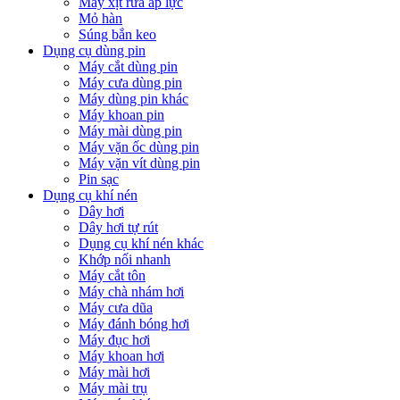
Máy xịt rửa áp lực
Mỏ hàn
Súng bắn keo
Dụng cụ dùng pin
Máy cắt dùng pin
Máy cưa dùng pin
Máy dùng pin khác
Máy khoan pin
Máy mài dùng pin
Máy vặn ốc dùng pin
Máy vặn vít dùng pin
Pin sạc
Dụng cụ khí nén
Dây hơi
Dây hơi tự rút
Dụng cụ khí nén khác
Khớp nối nhanh
Máy cắt tôn
Máy chà nhám hơi
Máy cưa dũa
Máy đánh bóng hơi
Máy đục hơi
Máy khoan hơi
Máy mài hơi
Máy mài trụ