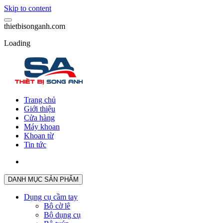
Skip to content
t
h
i
e
t
b
i
s
o
n
g
a
n
h
.
c
o
m
Loading
Trang chủ
Giới thiệu
Cửa hàng
Máy khoan
Khoan từ
Tin tức
DANH MỤC SẢN PHẨM
Dụng cụ cầm tay
Bộ cờ lê
Bộ dụng cụ