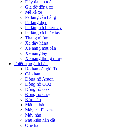
Dây đai an toàn
Giá đỡ động cơ
Mễ kê xe
Pa lăng cân bằng
Pa lăng điện
Pa lăng xích kéo tay
Pa lăng xích lắc tay
Thang nhôm
Xe đẩy hàng
Xe nâng mặt bàn
Xe nâng tay
Xe nâng thùng phuy
Thiết bị ngành hàn
Bộ hàn cắt gió đá
Cáp hàn
Đồng hồ Argon
Đồng hồ CO2
Đồng hồ Gas
Đồng hồ Oxy
Kìm hàn
Mặt nạ hàn
Máy cắt Plasma
Máy hàn
Phụ kiện hàn cắt
Que hàn