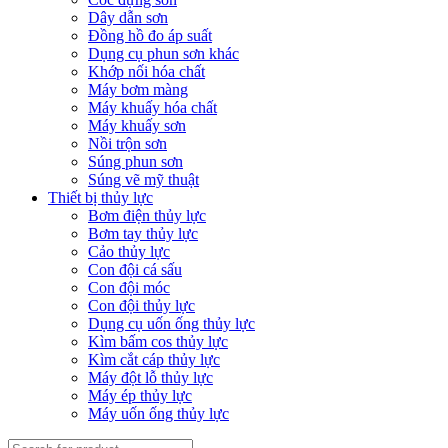
Dây dẫn sơn
Đồng hồ đo áp suất
Dụng cụ phun sơn khác
Khớp nối hóa chất
Máy bơm màng
Máy khuấy hóa chất
Máy khuấy sơn
Nồi trộn sơn
Súng phun sơn
Súng vẽ mỹ thuật
Thiết bị thủy lực
Bơm điện thủy lực
Bơm tay thủy lực
Cảo thủy lực
Con đội cá sấu
Con đội móc
Con đội thủy lực
Dụng cụ uốn ống thủy lực
Kìm bấm cos thủy lực
Kìm cắt cáp thủy lực
Máy đột lỗ thủy lực
Máy ép thủy lực
Máy uốn ống thủy lực