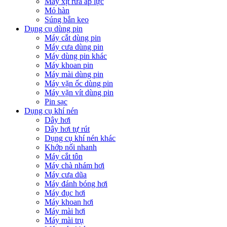
Máy xịt rửa áp lực
Mỏ hàn
Súng bắn keo
Dụng cụ dùng pin
Máy cắt dùng pin
Máy cưa dùng pin
Máy dùng pin khác
Máy khoan pin
Máy mài dùng pin
Máy vặn ốc dùng pin
Máy vặn vít dùng pin
Pin sạc
Dụng cụ khí nén
Dây hơi
Dây hơi tự rút
Dụng cụ khí nén khác
Khớp nối nhanh
Máy cắt tôn
Máy chà nhám hơi
Máy cưa dũa
Máy đánh bóng hơi
Máy đục hơi
Máy khoan hơi
Máy mài hơi
Máy mài trụ