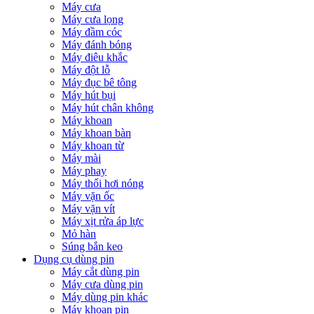
Máy cưa
Máy cưa lọng
Máy đầm cóc
Máy đánh bóng
Máy điêu khắc
Máy đột lỗ
Máy đục bê tông
Máy hút bụi
Máy hút chân không
Máy khoan
Máy khoan bàn
Máy khoan từ
Máy mài
Máy phay
Máy thổi hơi nóng
Máy vặn ốc
Máy vặn vít
Máy xịt rửa áp lực
Mỏ hàn
Súng bắn keo
Dụng cụ dùng pin
Máy cắt dùng pin
Máy cưa dùng pin
Máy dùng pin khác
Máy khoan pin