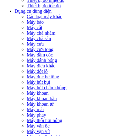
Thiết bị đo nhiệt độ
Thiết bị đo tốc độ
Dụng cụ dùng điện
Các loại máy khác
Máy bào
Máy cắt
Máy chà nhám
Máy chà sàn
Máy cưa
Máy cưa lọng
Máy đầm cóc
Máy đánh bóng
Máy điêu khắc
Máy đột lỗ
Máy đục bê tông
Máy hút bụi
Máy hút chân không
Máy khoan
Máy khoan bàn
Máy khoan từ
Máy mài
Máy phay
Máy thổi hơi nóng
Máy vặn ốc
Máy vặn vít