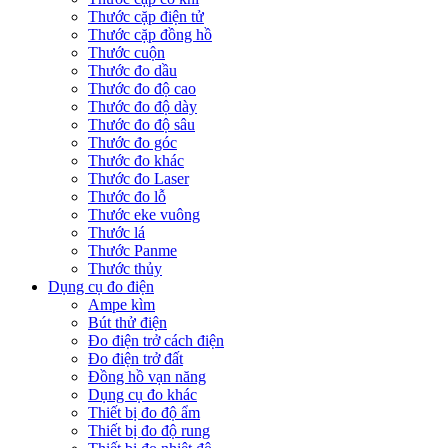
Thước cặp điện tử
Thước cặp đồng hồ
Thước cuộn
Thước đo dầu
Thước đo độ cao
Thước đo độ dày
Thước đo độ sâu
Thước đo góc
Thước đo khác
Thước đo Laser
Thước đo lỗ
Thước eke vuông
Thước lá
Thước Panme
Thước thủy
Dụng cụ đo điện
Ampe kìm
Bút thử điện
Đo điện trở cách điện
Đo điện trở đất
Đồng hồ vạn năng
Dụng cụ đo khác
Thiết bị đo độ ẩm
Thiết bị đo độ rung