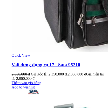
Quick View
Vali đựng dụng cụ 17″ Sata 95210
2,350,000
₫
Giá gốc là: 2,350,000 ₫.
2,060,000
₫
Giá hiện tại
là: 2,060,000 ₫.
Thêm vào giỏ hàng
Add to wishlist