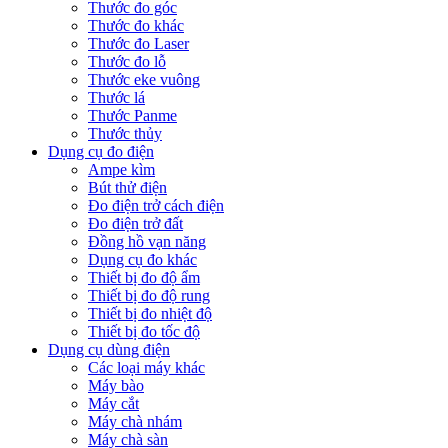
Thước đo góc
Thước đo khác
Thước đo Laser
Thước đo lỗ
Thước eke vuông
Thước lá
Thước Panme
Thước thủy
Dụng cụ đo điện
Ampe kìm
Bút thử điện
Đo điện trở cách điện
Đo điện trở đất
Đồng hồ vạn năng
Dụng cụ đo khác
Thiết bị đo độ ẩm
Thiết bị đo độ rung
Thiết bị đo nhiệt độ
Thiết bị đo tốc độ
Dụng cụ dùng điện
Các loại máy khác
Máy bào
Máy cắt
Máy chà nhám
Máy chà sàn