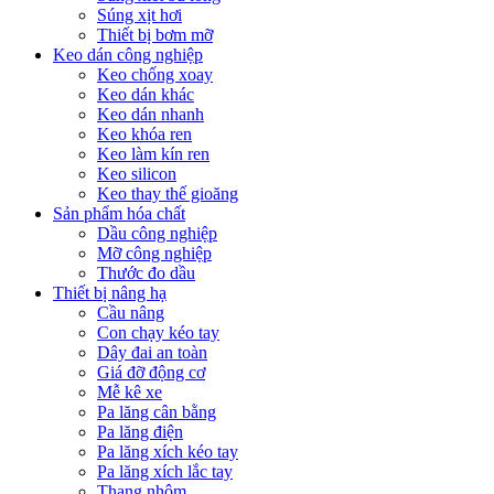
Súng xịt hơi
Thiết bị bơm mỡ
Keo dán công nghiệp
Keo chống xoay
Keo dán khác
Keo dán nhanh
Keo khóa ren
Keo làm kín ren
Keo silicon
Keo thay thế gioăng
Sản phẩm hóa chất
Dầu công nghiệp
Mỡ công nghiệp
Thước đo dầu
Thiết bị nâng hạ
Cầu nâng
Con chạy kéo tay
Dây đai an toàn
Giá đỡ động cơ
Mễ kê xe
Pa lăng cân bằng
Pa lăng điện
Pa lăng xích kéo tay
Pa lăng xích lắc tay
Thang nhôm