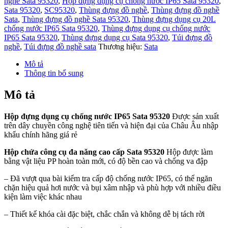
nghề Sata 95320
,
Hộp đựng dụng cụ chống nước IP65 Sata 95320
,
Sata 95320
,
SC95320
,
Thùng đựng đồ nghề
,
Thùng đựng đồ nghề
Sata
,
Thùng đựng đồ nghề Sata 95320
,
Thùng đựng dụng cụ 20L
chống nước IP65 Sata 95320
,
Thùng đựng dụng cụ chống nước
IP65 Sata 95320
,
Thùng đựng dụng cụ Sata 95320
,
Túi đựng đồ
nghề
,
Túi đựng đồ nghề sata
Thương hiệu:
Sata
Mô tả
Thông tin bổ sung
Mô tả
Hộp đựng dụng cụ chống nước IP65 Sata 95320
Được sản xuất
trên dây chuyền công nghệ tiên tiến và hiện đại của Châu Âu nhập
khẩu chính hãng giá rẻ
Hộp chứa công cụ đa năng cao cấp
Sata
95320
Hộp được làm
bằng vật liệu PP hoàn toàn mới, có độ bền cao và chống va đập
– Đã vượt qua bài kiểm tra cấp độ chống nước IP65, có thể ngăn
chặn hiệu quả hơi nước và bụi xâm nhập và phù hợp với nhiều điều
kiện làm việc khác nhau
– Thiết kế khóa cài đặc biệt, chắc chắn và không dễ bị tách rời