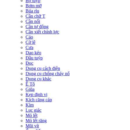
Bộ tuýp
Bơm mỡ
Búa rìu
Cần chữ T
Cần nối
Cần tự động
Cần xiết chỉnh lực
Cảo
Cờ lê
Cưa
Dao kéo
Đầu tuýp
Đục
Dụng cụ cách điện
Dụng cụ chống cháy nổ
Dụng cụ khác
Ê Tô
Giũa
Kẹp định vị
Kích căng cáp
Kìm
Lục giác
Mỏ lết
Mỏ lết răng
Mũi vít