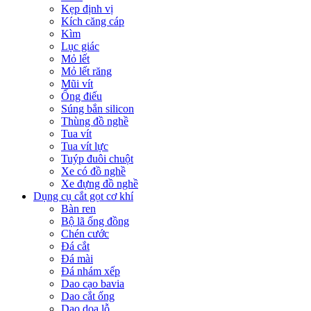
Kẹp định vị
Kích căng cáp
Kìm
Lục giác
Mỏ lết
Mỏ lết răng
Mũi vít
Ống điếu
Súng bắn silicon
Thùng đồ nghề
Tua vít
Tua vít lực
Tuýp đuôi chuột
Xe có đồ nghề
Xe đựng đồ nghề
Dụng cụ cắt gọt cơ khí
Bàn ren
Bộ lã ống đồng
Chén cước
Đá cắt
Đá mài
Đá nhám xếp
Dao cạo bavia
Dao cắt ống
Dao doa lỗ