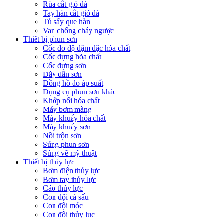
Rùa cắt gió đá
Tay hàn cắt gió đá
Tủ sấy que hàn
Van chống cháy ngược
Thiết bị phun sơn
Cốc đo độ đậm đặc hóa chất
Cốc đựng hóa chất
Cốc đựng sơn
Dây dẫn sơn
Đồng hồ đo áp suất
Dụng cụ phun sơn khác
Khớp nối hóa chất
Máy bơm màng
Máy khuấy hóa chất
Máy khuấy sơn
Nồi trộn sơn
Súng phun sơn
Súng vẽ mỹ thuật
Thiết bị thủy lực
Bơm điện thủy lực
Bơm tay thủy lực
Cảo thủy lực
Con đội cá sấu
Con đội móc
Con đội thủy lực