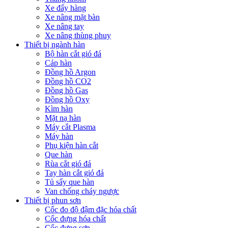
Xe đẩy hàng
Xe nâng mặt bàn
Xe nâng tay
Xe nâng thùng phuy
Thiết bị ngành hàn
Bộ hàn cắt gió đá
Cáp hàn
Đồng hồ Argon
Đồng hồ CO2
Đồng hồ Gas
Đồng hồ Oxy
Kìm hàn
Mặt nạ hàn
Máy cắt Plasma
Máy hàn
Phụ kiện hàn cắt
Que hàn
Rùa cắt gió đá
Tay hàn cắt gió đá
Tủ sấy que hàn
Van chống cháy ngược
Thiết bị phun sơn
Cốc đo độ đậm đặc hóa chất
Cốc đựng hóa chất
Cốc đựng sơn