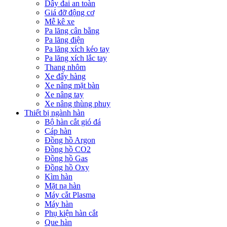
Dây đai an toàn
Giá đỡ động cơ
Mễ kê xe
Pa lăng cân bằng
Pa lăng điện
Pa lăng xích kéo tay
Pa lăng xích lắc tay
Thang nhôm
Xe đẩy hàng
Xe nâng mặt bàn
Xe nâng tay
Xe nâng thùng phuy
Thiết bị ngành hàn
Bộ hàn cắt gió đá
Cáp hàn
Đồng hồ Argon
Đồng hồ CO2
Đồng hồ Gas
Đồng hồ Oxy
Kìm hàn
Mặt nạ hàn
Máy cắt Plasma
Máy hàn
Phụ kiện hàn cắt
Que hàn