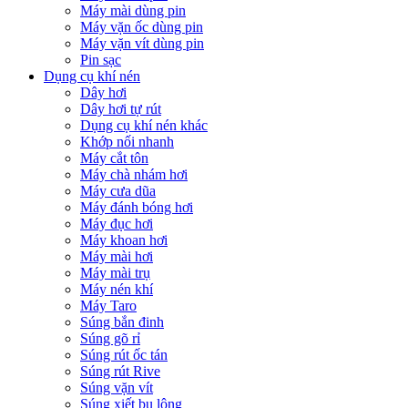
Máy mài dùng pin
Máy vặn ốc dùng pin
Máy vặn vít dùng pin
Pin sạc
Dụng cụ khí nén
Dây hơi
Dây hơi tự rút
Dụng cụ khí nén khác
Khớp nối nhanh
Máy cắt tôn
Máy chà nhám hơi
Máy cưa dũa
Máy đánh bóng hơi
Máy đục hơi
Máy khoan hơi
Máy mài hơi
Máy mài trụ
Máy nén khí
Máy Taro
Súng bắn đinh
Súng gõ rỉ
Súng rút ốc tán
Súng rút Rive
Súng vặn vít
Súng xiết bu lông