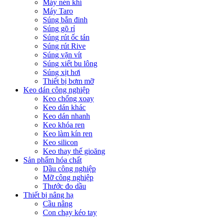
Máy nén khí
Máy Taro
Súng bắn đinh
Súng gõ rỉ
Súng rút ốc tán
Súng rút Rive
Súng vặn vít
Súng xiết bu lông
Súng xịt hơi
Thiết bị bơm mỡ
Keo dán công nghiệp
Keo chống xoay
Keo dán khác
Keo dán nhanh
Keo khóa ren
Keo làm kín ren
Keo silicon
Keo thay thế gioăng
Sản phẩm hóa chất
Dầu công nghiệp
Mỡ công nghiệp
Thước đo dầu
Thiết bị nâng hạ
Cầu nâng
Con chạy kéo tay