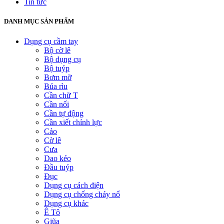
Tin tức
DANH MỤC SẢN PHẨM
Dụng cụ cầm tay
Bộ cờ lê
Bộ dụng cụ
Bộ tuýp
Bơm mỡ
Búa rìu
Cần chữ T
Cần nối
Cần tự động
Cần xiết chỉnh lực
Cảo
Cờ lê
Cưa
Dao kéo
Đầu tuýp
Đục
Dụng cụ cách điện
Dụng cụ chống cháy nổ
Dụng cụ khác
Ê Tô
Giũa