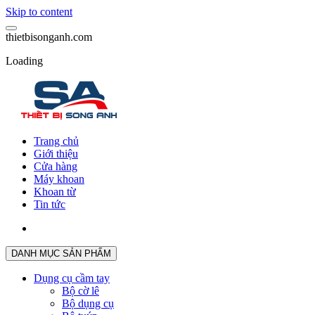
Skip to content
t
h
i
e
t
b
i
s
o
n
g
a
n
h
.
c
o
m
Loading
Trang chủ
Giới thiệu
Cửa hàng
Máy khoan
Khoan từ
Tin tức
DANH MỤC SẢN PHẨM
Dụng cụ cầm tay
Bộ cờ lê
Bộ dụng cụ