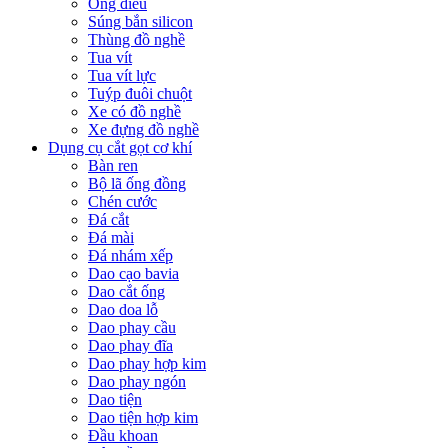
Ống điếu
Súng bắn silicon
Thùng đồ nghề
Tua vít
Tua vít lực
Tuýp đuôi chuột
Xe có đồ nghề
Xe đựng đồ nghề
Dụng cụ cắt gọt cơ khí
Bàn ren
Bộ lã ống đồng
Chén cước
Đá cắt
Đá mài
Đá nhám xếp
Dao cạo bavia
Dao cắt ống
Dao doa lỗ
Dao phay cầu
Dao phay đĩa
Dao phay hợp kim
Dao phay ngón
Dao tiện
Dao tiện hợp kim
Đầu khoan