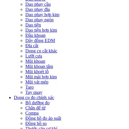
Dao phay cầu
Dao phay đĩa
Dao phay hợp kim
Dao phay ngón
Dao tiện
Dao tiện hợp kim
Đầu khoan
Dây đồng EDM
Đĩa cắt
Dụng cụ cắt khác
Lưỡi cưa
Mũi khoan
Mũi khoan tâm
Mũi khoét lỗ
Mũi mài hợp kim
Mũi vát mép
Taro
Tay quay
Dụng cụ đo chính xác
Bộ dưỡng đo
Chân đế từ
Compa
Đồng hồ đo áp suất
Đồng hồ so
Thước cặp cơ khí