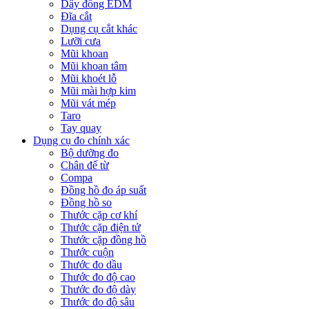
Dây đồng EDM
Đĩa cắt
Dụng cụ cắt khác
Lưỡi cưa
Mũi khoan
Mũi khoan tâm
Mũi khoét lỗ
Mũi mài hợp kim
Mũi vát mép
Taro
Tay quay
Dụng cụ đo chính xác
Bộ dưỡng đo
Chân đế từ
Compa
Đồng hồ đo áp suất
Đồng hồ so
Thước cặp cơ khí
Thước cặp điện tử
Thước cặp đồng hồ
Thước cuộn
Thước đo dầu
Thước đo độ cao
Thước đo độ dày
Thước đo độ sâu