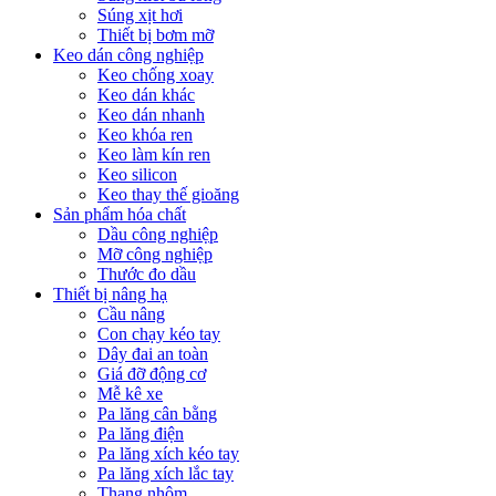
Súng xịt hơi
Thiết bị bơm mỡ
Keo dán công nghiệp
Keo chống xoay
Keo dán khác
Keo dán nhanh
Keo khóa ren
Keo làm kín ren
Keo silicon
Keo thay thế gioăng
Sản phẩm hóa chất
Dầu công nghiệp
Mỡ công nghiệp
Thước đo dầu
Thiết bị nâng hạ
Cầu nâng
Con chạy kéo tay
Dây đai an toàn
Giá đỡ động cơ
Mễ kê xe
Pa lăng cân bằng
Pa lăng điện
Pa lăng xích kéo tay
Pa lăng xích lắc tay
Thang nhôm