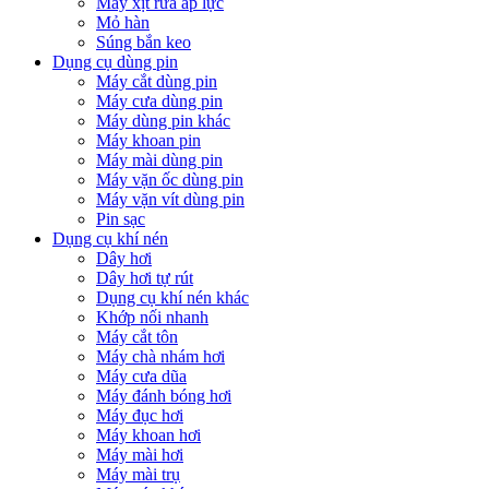
Máy xịt rửa áp lực
Mỏ hàn
Súng bắn keo
Dụng cụ dùng pin
Máy cắt dùng pin
Máy cưa dùng pin
Máy dùng pin khác
Máy khoan pin
Máy mài dùng pin
Máy vặn ốc dùng pin
Máy vặn vít dùng pin
Pin sạc
Dụng cụ khí nén
Dây hơi
Dây hơi tự rút
Dụng cụ khí nén khác
Khớp nối nhanh
Máy cắt tôn
Máy chà nhám hơi
Máy cưa dũa
Máy đánh bóng hơi
Máy đục hơi
Máy khoan hơi
Máy mài hơi
Máy mài trụ