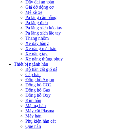
Dây đai an toàn
Giá đỡ động cơ
Mễ kê xe
Pa lăng cân bằng
Pa lăng điện
Pa lăng xích kéo tay
Pa lăng xích lắc tay
Thang nhôm
Xe đẩy hàng
Xe nâng mặt bàn
Xe nâng tay
Xe nâng thùng phuy
Thiết bị ngành hàn
Bộ hàn cắt gió đá
Cáp hàn
Đồng hồ Argon
Đồng hồ CO2
Đồng hồ Gas
Đồng hồ Oxy
Kìm hàn
Mặt nạ hàn
Máy cắt Plasma
Máy hàn
Phụ kiện hàn cắt
Que hàn