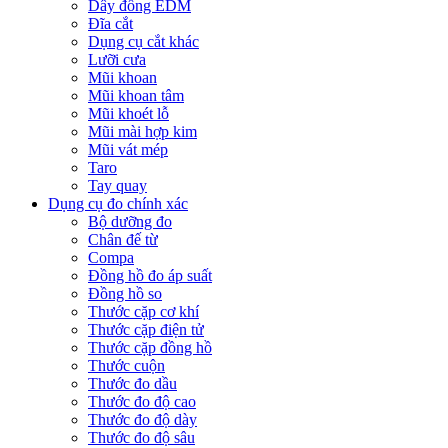
Dây đồng EDM
Đĩa cắt
Dụng cụ cắt khác
Lưỡi cưa
Mũi khoan
Mũi khoan tâm
Mũi khoét lỗ
Mũi mài hợp kim
Mũi vát mép
Taro
Tay quay
Dụng cụ đo chính xác
Bộ dưỡng đo
Chân đế từ
Compa
Đồng hồ đo áp suất
Đồng hồ so
Thước cặp cơ khí
Thước cặp điện tử
Thước cặp đồng hồ
Thước cuộn
Thước đo dầu
Thước đo độ cao
Thước đo độ dày
Thước đo độ sâu