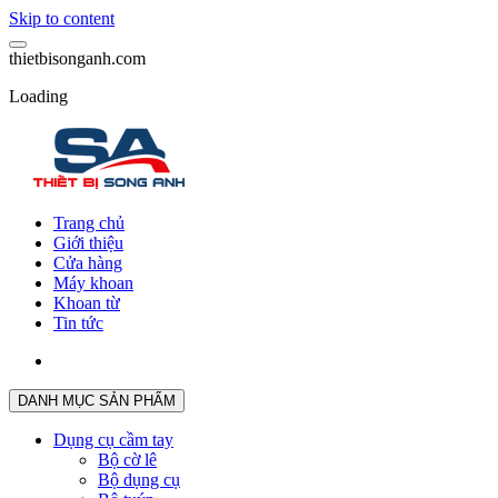
Skip to content
t
h
i
e
t
b
i
s
o
n
g
a
n
h
.
c
o
m
Loading
Trang chủ
Giới thiệu
Cửa hàng
Máy khoan
Khoan từ
Tin tức
DANH MỤC SẢN PHẨM
Dụng cụ cầm tay
Bộ cờ lê
Bộ dụng cụ