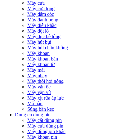
Máy cưa
Máy cưa lọng
Máy đầm cóc
Máy đánh bóng
Máy điêu khắc
Máy đột lỗ
Máy đục bê tông
Máy hút bụi
Máy hút chân không
Máy khoan
Máy khoan bàn
Máy khoan từ
Máy mài
Máy phay
Máy thổi hơi nóng
Máy vặn ốc
Máy vặn vít
Máy xịt rửa áp lực
Mỏ hàn
Súng bắn keo
Dụng cụ dùng pin
Máy cắt dùng pin
Máy cưa dùng pin
Máy dùng pin khác
Máy khoan pin