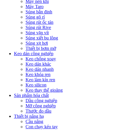
Máy nén khí
Máy Taro
Súng bắn đinh
Súng gõ rỉ
Súng rút ốc tán
Súng rút Rive
Súng vặn vít
Súng xiết bu lông
Súng xịt hơi
Thiết bị bơm mỡ
Keo dán công nghiệp
Keo chống xoay
Keo dán khác
Keo dán nhanh
Keo khóa ren
Keo làm kín ren
Keo silicon
Keo thay thế gioăng
Sản phẩm hóa chất
Dầu công nghiệp
Mỡ công nghiệp
Thước đo dầu
Thiết bị nâng hạ
Cầu nâng
Con chạy kéo tay