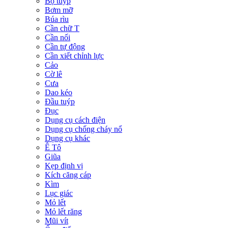
Bộ tuýp
Bơm mỡ
Búa rìu
Cần chữ T
Cần nối
Cần tự động
Cần xiết chỉnh lực
Cảo
Cờ lê
Cưa
Dao kéo
Đầu tuýp
Đục
Dụng cụ cách điện
Dụng cụ chống cháy nổ
Dụng cụ khác
Ê Tô
Giũa
Kẹp định vị
Kích căng cáp
Kìm
Lục giác
Mỏ lết
Mỏ lết răng
Mũi vít