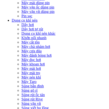
Máy mài dùng pin
Máy vặn ốc dùng pin
Máy vặn vít dùng pin
Pin sạc
Dụng cụ khí nén
Dây hơi
Dây hơi tự rút
Dụng cụ khí nén khác
Khớp nối nhanh
Máy cắt tôn
Máy chà nhám hơi
Máy cưa dũa
Máy đánh bóng hơi
Máy đục hơi
Máy khoan hơi
Máy mài hơi
Máy mài trụ
Máy nén khí
Máy Taro
Súng bắn đinh
Súng gõ rỉ
Súng rút ốc tán
Súng rút Rive
Súng vặn vít
Súng xiết bu lông