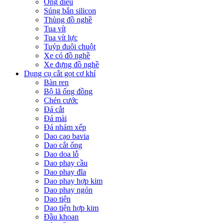
Ống điếu
Súng bắn silicon
Thùng đồ nghề
Tua vít
Tua vít lực
Tuýp đuôi chuột
Xe có đồ nghề
Xe đựng đồ nghề
Dụng cụ cắt gọt cơ khí
Bàn ren
Bộ lã ống đồng
Chén cước
Đá cắt
Đá mài
Đá nhám xếp
Dao cạo bavia
Dao cắt ống
Dao doa lỗ
Dao phay cầu
Dao phay đĩa
Dao phay hợp kim
Dao phay ngón
Dao tiện
Dao tiện hợp kim
Đầu khoan