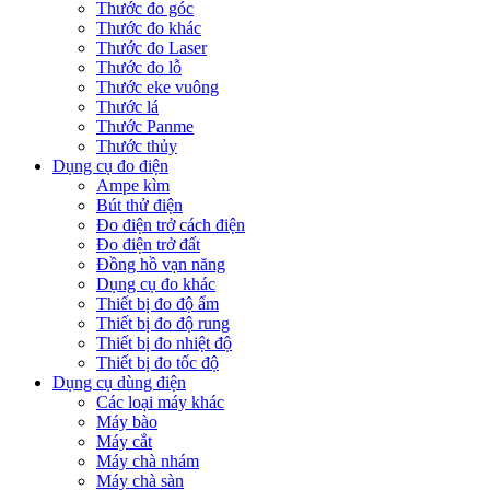
Thước đo góc
Thước đo khác
Thước đo Laser
Thước đo lỗ
Thước eke vuông
Thước lá
Thước Panme
Thước thủy
Dụng cụ đo điện
Ampe kìm
Bút thử điện
Đo điện trở cách điện
Đo điện trở đất
Đồng hồ vạn năng
Dụng cụ đo khác
Thiết bị đo độ ẩm
Thiết bị đo độ rung
Thiết bị đo nhiệt độ
Thiết bị đo tốc độ
Dụng cụ dùng điện
Các loại máy khác
Máy bào
Máy cắt
Máy chà nhám
Máy chà sàn