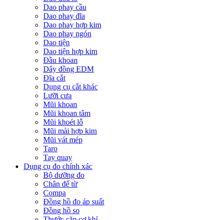
Dao phay cầu
Dao phay đĩa
Dao phay hợp kim
Dao phay ngón
Dao tiện
Dao tiện hợp kim
Đầu khoan
Dây đồng EDM
Đĩa cắt
Dụng cụ cắt khác
Lưỡi cưa
Mũi khoan
Mũi khoan tâm
Mũi khoét lỗ
Mũi mài hợp kim
Mũi vát mép
Taro
Tay quay
Dụng cụ đo chính xác
Bộ dưỡng đo
Chân đế từ
Compa
Đồng hồ đo áp suất
Đồng hồ so
Thước cặp cơ khí