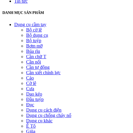
Tin tức
DANH MỤC SẢN PHẨM
Dụng cụ cầm tay
Bộ cờ lê
Bộ dụng cụ
Bộ tuýp
Bơm mỡ
Búa rìu
Cần chữ T
Cần nối
Cần tự động
Cần xiết chỉnh lực
Cảo
Cờ lê
Cưa
Dao kéo
Đầu tuýp
Đục
Dụng cụ cách điện
Dụng cụ chống cháy nổ
Dụng cụ khác
Ê Tô
Giũa