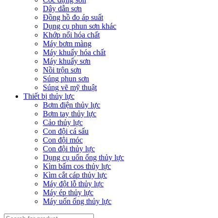
Dây dẫn sơn
Đồng hồ đo áp suất
Dụng cụ phun sơn khác
Khớp nối hóa chất
Máy bơm màng
Máy khuấy hóa chất
Máy khuấy sơn
Nồi trộn sơn
Súng phun sơn
Súng vẽ mỹ thuật
Thiết bị thủy lực
Bơm điện thủy lực
Bơm tay thủy lực
Cảo thủy lực
Con đội cá sấu
Con đội móc
Con đội thủy lực
Dụng cụ uốn ống thủy lực
Kìm bấm cos thủy lực
Kìm cắt cáp thủy lực
Máy đột lỗ thủy lực
Máy ép thủy lực
Máy uốn ống thủy lực