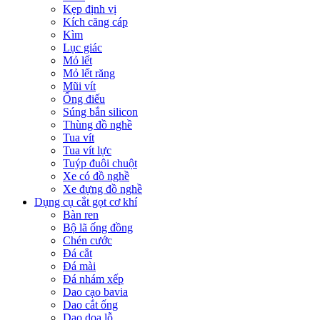
Kẹp định vị
Kích căng cáp
Kìm
Lục giác
Mỏ lết
Mỏ lết răng
Mũi vít
Ống điếu
Súng bắn silicon
Thùng đồ nghề
Tua vít
Tua vít lực
Tuýp đuôi chuột
Xe có đồ nghề
Xe đựng đồ nghề
Dụng cụ cắt gọt cơ khí
Bàn ren
Bộ lã ống đồng
Chén cước
Đá cắt
Đá mài
Đá nhám xếp
Dao cạo bavia
Dao cắt ống
Dao doa lỗ