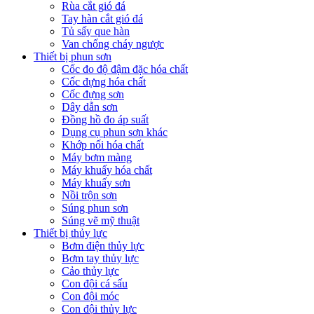
Rùa cắt gió đá
Tay hàn cắt gió đá
Tủ sấy que hàn
Van chống cháy ngược
Thiết bị phun sơn
Cốc đo độ đậm đặc hóa chất
Cốc đựng hóa chất
Cốc đựng sơn
Dây dẫn sơn
Đồng hồ đo áp suất
Dụng cụ phun sơn khác
Khớp nối hóa chất
Máy bơm màng
Máy khuấy hóa chất
Máy khuấy sơn
Nồi trộn sơn
Súng phun sơn
Súng vẽ mỹ thuật
Thiết bị thủy lực
Bơm điện thủy lực
Bơm tay thủy lực
Cảo thủy lực
Con đội cá sấu
Con đội móc
Con đội thủy lực