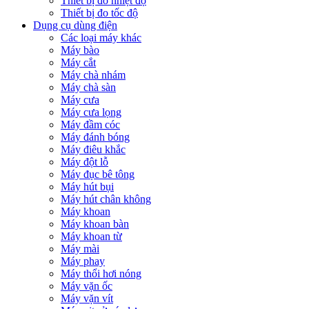
Thiết bị đo nhiệt độ
Thiết bị đo tốc độ
Dụng cụ dùng điện
Các loại máy khác
Máy bào
Máy cắt
Máy chà nhám
Máy chà sàn
Máy cưa
Máy cưa lọng
Máy đầm cóc
Máy đánh bóng
Máy điêu khắc
Máy đột lỗ
Máy đục bê tông
Máy hút bụi
Máy hút chân không
Máy khoan
Máy khoan bàn
Máy khoan từ
Máy mài
Máy phay
Máy thổi hơi nóng
Máy vặn ốc
Máy vặn vít