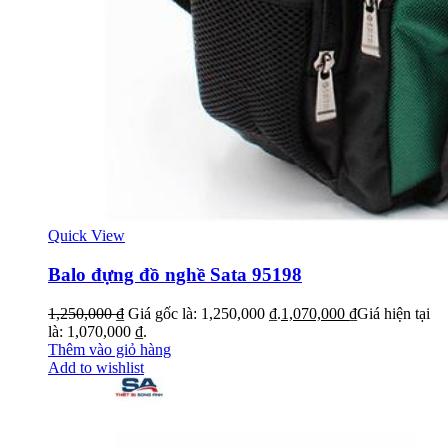
Quick View
Balo đựng đồ nghề Sata 95198
1,250,000
₫
Giá gốc là: 1,250,000 ₫.
1,070,000
₫
Giá hiện tại
là: 1,070,000 ₫.
Thêm vào giỏ hàng
Add to wishlist