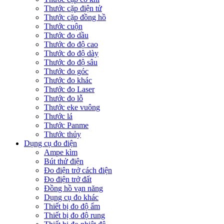
Thước cặp điện tử
Thước cặp đồng hồ
Thước cuộn
Thước đo dầu
Thước đo độ cao
Thước đo độ dày
Thước đo độ sâu
Thước đo góc
Thước đo khác
Thước đo Laser
Thước đo lỗ
Thước eke vuông
Thước lá
Thước Panme
Thước thủy
Dụng cụ đo điện
Ampe kìm
Bút thử điện
Đo điện trở cách điện
Đo điện trở đất
Đồng hồ vạn năng
Dụng cụ đo khác
Thiết bị đo độ ẩm
Thiết bị đo độ rung