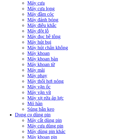
Máy cưa
Máy cưa lọng
Máy đầm cóc
Máy đánh bóng
Máy điêu khắc
Máy đột lỗ
Máy đục bê tông
Máy hút bụi
Máy hút chân không
Máy khoan
Máy khoan bàn
Máy khoan từ
Máy mài
Máy phay
Máy thổi hơi nóng
Máy vặn ốc
Máy vặn vít
Máy xịt rửa áp lực
Mỏ hàn
Súng bắn keo
Dụng cụ dùng pin
Máy cắt dùng pin
Máy cưa dùng pin
Máy dùng pin khác
Máy khoan pin