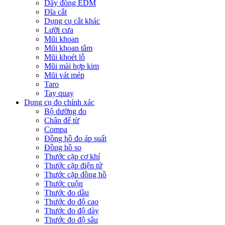
Dây đồng EDM
Đĩa cắt
Dụng cụ cắt khác
Lưỡi cưa
Mũi khoan
Mũi khoan tâm
Mũi khoét lỗ
Mũi mài hợp kim
Mũi vát mép
Taro
Tay quay
Dụng cụ đo chính xác
Bộ dưỡng đo
Chân đế từ
Compa
Đồng hồ đo áp suất
Đồng hồ so
Thước cặp cơ khí
Thước cặp điện tử
Thước cặp đồng hồ
Thước cuộn
Thước đo dầu
Thước đo độ cao
Thước đo độ dày
Thước đo độ sâu