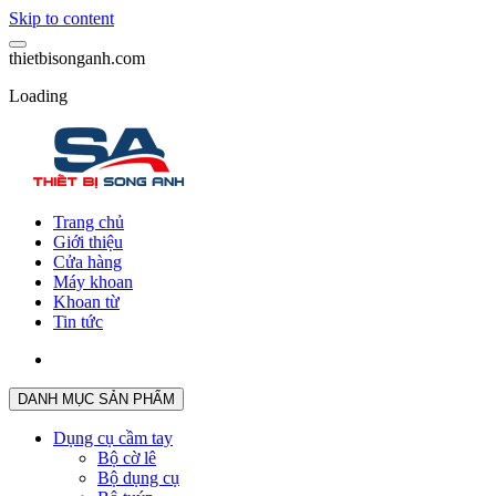
Skip to content
t
h
i
e
t
b
i
s
o
n
g
a
n
h
.
c
o
m
Loading
Trang chủ
Giới thiệu
Cửa hàng
Máy khoan
Khoan từ
Tin tức
DANH MỤC SẢN PHẨM
Dụng cụ cầm tay
Bộ cờ lê
Bộ dụng cụ