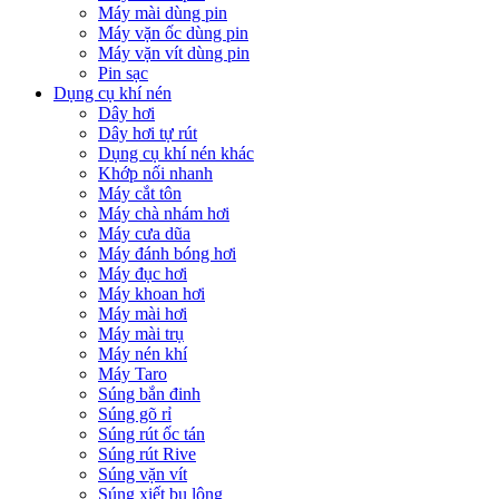
Máy mài dùng pin
Máy vặn ốc dùng pin
Máy vặn vít dùng pin
Pin sạc
Dụng cụ khí nén
Dây hơi
Dây hơi tự rút
Dụng cụ khí nén khác
Khớp nối nhanh
Máy cắt tôn
Máy chà nhám hơi
Máy cưa dũa
Máy đánh bóng hơi
Máy đục hơi
Máy khoan hơi
Máy mài hơi
Máy mài trụ
Máy nén khí
Máy Taro
Súng bắn đinh
Súng gõ rỉ
Súng rút ốc tán
Súng rút Rive
Súng vặn vít
Súng xiết bu lông