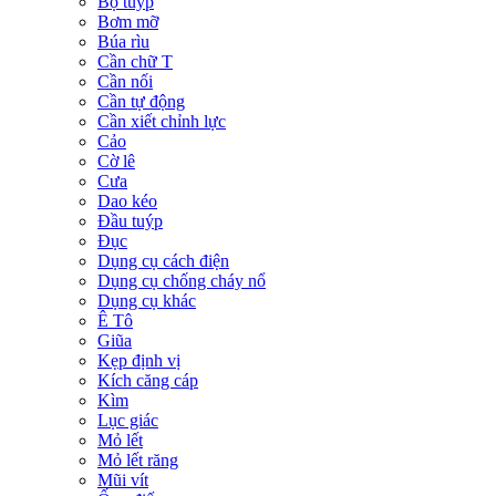
Bộ tuýp
Bơm mỡ
Búa rìu
Cần chữ T
Cần nối
Cần tự động
Cần xiết chỉnh lực
Cảo
Cờ lê
Cưa
Dao kéo
Đầu tuýp
Đục
Dụng cụ cách điện
Dụng cụ chống cháy nổ
Dụng cụ khác
Ê Tô
Giũa
Kẹp định vị
Kích căng cáp
Kìm
Lục giác
Mỏ lết
Mỏ lết răng
Mũi vít