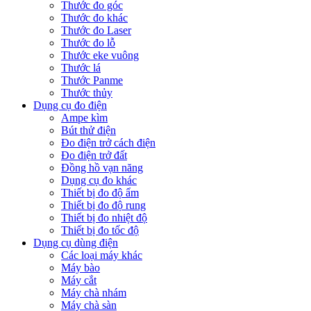
Thước đo góc
Thước đo khác
Thước đo Laser
Thước đo lỗ
Thước eke vuông
Thước lá
Thước Panme
Thước thủy
Dụng cụ đo điện
Ampe kìm
Bút thử điện
Đo điện trở cách điện
Đo điện trở đất
Đồng hồ vạn năng
Dụng cụ đo khác
Thiết bị đo độ ẩm
Thiết bị đo độ rung
Thiết bị đo nhiệt độ
Thiết bị đo tốc độ
Dụng cụ dùng điện
Các loại máy khác
Máy bào
Máy cắt
Máy chà nhám
Máy chà sàn