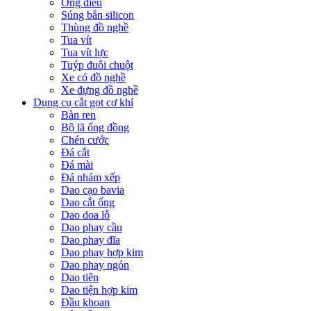
Ống điếu
Súng bắn silicon
Thùng đồ nghề
Tua vít
Tua vít lực
Tuýp đuôi chuột
Xe có đồ nghề
Xe đựng đồ nghề
Dụng cụ cắt gọt cơ khí
Bàn ren
Bộ lã ống đồng
Chén cước
Đá cắt
Đá mài
Đá nhám xếp
Dao cạo bavia
Dao cắt ống
Dao doa lỗ
Dao phay cầu
Dao phay đĩa
Dao phay hợp kim
Dao phay ngón
Dao tiện
Dao tiện hợp kim
Đầu khoan