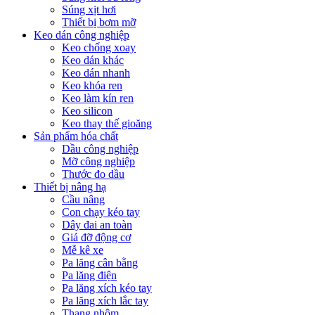
Súng xịt hơi
Thiết bị bơm mỡ
Keo dán công nghiệp
Keo chống xoay
Keo dán khác
Keo dán nhanh
Keo khóa ren
Keo làm kín ren
Keo silicon
Keo thay thế gioăng
Sản phẩm hóa chất
Dầu công nghiệp
Mỡ công nghiệp
Thước đo dầu
Thiết bị nâng hạ
Cầu nâng
Con chạy kéo tay
Dây đai an toàn
Giá đỡ động cơ
Mễ kê xe
Pa lăng cân bằng
Pa lăng điện
Pa lăng xích kéo tay
Pa lăng xích lắc tay
Thang nhôm