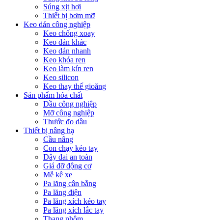
Súng xịt hơi
Thiết bị bơm mỡ
Keo dán công nghiệp
Keo chống xoay
Keo dán khác
Keo dán nhanh
Keo khóa ren
Keo làm kín ren
Keo silicon
Keo thay thế gioăng
Sản phẩm hóa chất
Dầu công nghiệp
Mỡ công nghiệp
Thước đo dầu
Thiết bị nâng hạ
Cầu nâng
Con chạy kéo tay
Dây đai an toàn
Giá đỡ động cơ
Mễ kê xe
Pa lăng cân bằng
Pa lăng điện
Pa lăng xích kéo tay
Pa lăng xích lắc tay
Thang nhôm