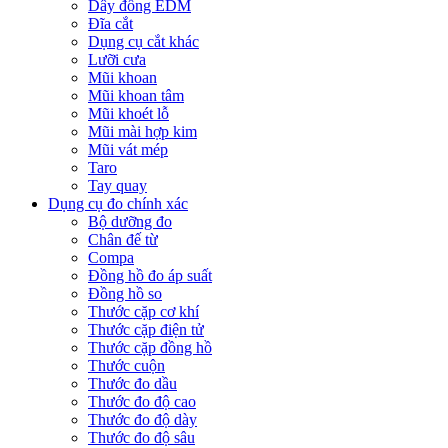
Dây đồng EDM
Đĩa cắt
Dụng cụ cắt khác
Lưỡi cưa
Mũi khoan
Mũi khoan tâm
Mũi khoét lỗ
Mũi mài hợp kim
Mũi vát mép
Taro
Tay quay
Dụng cụ đo chính xác
Bộ dưỡng đo
Chân đế từ
Compa
Đồng hồ đo áp suất
Đồng hồ so
Thước cặp cơ khí
Thước cặp điện tử
Thước cặp đồng hồ
Thước cuộn
Thước đo dầu
Thước đo độ cao
Thước đo độ dày
Thước đo độ sâu