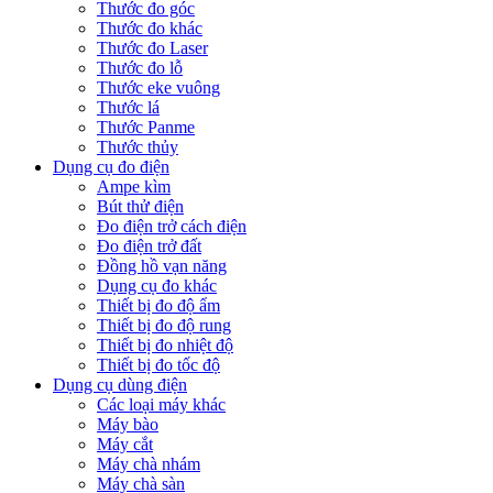
Thước đo góc
Thước đo khác
Thước đo Laser
Thước đo lỗ
Thước eke vuông
Thước lá
Thước Panme
Thước thủy
Dụng cụ đo điện
Ampe kìm
Bút thử điện
Đo điện trở cách điện
Đo điện trở đất
Đồng hồ vạn năng
Dụng cụ đo khác
Thiết bị đo độ ẩm
Thiết bị đo độ rung
Thiết bị đo nhiệt độ
Thiết bị đo tốc độ
Dụng cụ dùng điện
Các loại máy khác
Máy bào
Máy cắt
Máy chà nhám
Máy chà sàn