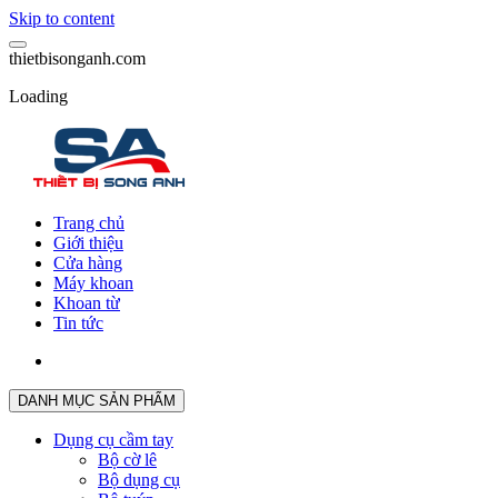
Skip to content
t
h
i
e
t
b
i
s
o
n
g
a
n
h
.
c
o
m
Loading
Trang chủ
Giới thiệu
Cửa hàng
Máy khoan
Khoan từ
Tin tức
DANH MỤC SẢN PHẨM
Dụng cụ cầm tay
Bộ cờ lê
Bộ dụng cụ