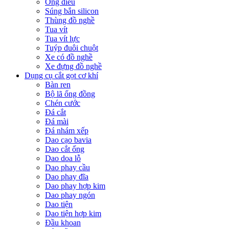
Ống điếu
Súng bắn silicon
Thùng đồ nghề
Tua vít
Tua vít lực
Tuýp đuôi chuột
Xe có đồ nghề
Xe đựng đồ nghề
Dụng cụ cắt gọt cơ khí
Bàn ren
Bộ lã ống đồng
Chén cước
Đá cắt
Đá mài
Đá nhám xếp
Dao cạo bavia
Dao cắt ống
Dao doa lỗ
Dao phay cầu
Dao phay đĩa
Dao phay hợp kim
Dao phay ngón
Dao tiện
Dao tiện hợp kim
Đầu khoan