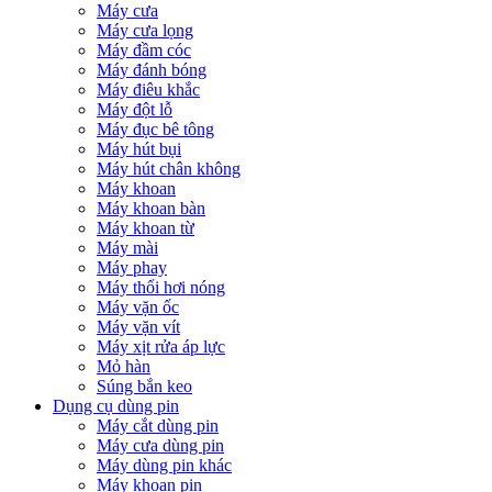
Máy cưa
Máy cưa lọng
Máy đầm cóc
Máy đánh bóng
Máy điêu khắc
Máy đột lỗ
Máy đục bê tông
Máy hút bụi
Máy hút chân không
Máy khoan
Máy khoan bàn
Máy khoan từ
Máy mài
Máy phay
Máy thổi hơi nóng
Máy vặn ốc
Máy vặn vít
Máy xịt rửa áp lực
Mỏ hàn
Súng bắn keo
Dụng cụ dùng pin
Máy cắt dùng pin
Máy cưa dùng pin
Máy dùng pin khác
Máy khoan pin