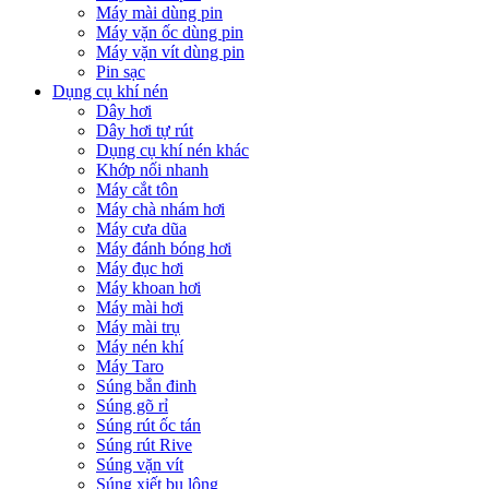
Máy mài dùng pin
Máy vặn ốc dùng pin
Máy vặn vít dùng pin
Pin sạc
Dụng cụ khí nén
Dây hơi
Dây hơi tự rút
Dụng cụ khí nén khác
Khớp nối nhanh
Máy cắt tôn
Máy chà nhám hơi
Máy cưa dũa
Máy đánh bóng hơi
Máy đục hơi
Máy khoan hơi
Máy mài hơi
Máy mài trụ
Máy nén khí
Máy Taro
Súng bắn đinh
Súng gõ rỉ
Súng rút ốc tán
Súng rút Rive
Súng vặn vít
Súng xiết bu lông