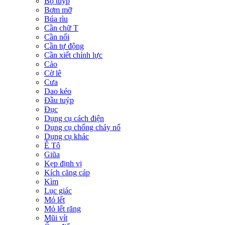
Bộ tuýp
Bơm mỡ
Búa rìu
Cần chữ T
Cần nối
Cần tự động
Cần xiết chỉnh lực
Cảo
Cờ lê
Cưa
Dao kéo
Đầu tuýp
Đục
Dụng cụ cách điện
Dụng cụ chống cháy nổ
Dụng cụ khác
Ê Tô
Giũa
Kẹp định vị
Kích căng cáp
Kìm
Lục giác
Mỏ lết
Mỏ lết răng
Mũi vít