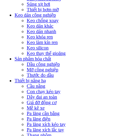
Súng xịt hơi
Thiết bị bơm mỡ
Keo dán công nghiệp
Keo chống xoay
Keo dán khác
Keo dán nhanh
Keo khóa ren
Keo làm kín ren
Keo silicon
Keo thay thế gioăng
Sản phẩm hóa chất
Dầu công nghiệp
Mỡ công nghiệp
Thước đo dầu
Thiết bị nâng hạ
Cầu nâng
Con chạy kéo tay
Dây đai an toàn
Giá đỡ động cơ
Mễ kê xe
Pa lăng cân bằng
Pa lăng điện
Pa lăng xích kéo tay
Pa lăng xích lắc tay
Thang nhôm