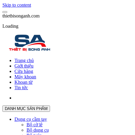
Skip to content
t
h
i
e
t
b
i
s
o
n
g
a
n
h
.
c
o
m
Loading
Trang chủ
Giới thiệu
Cửa hàng
Máy khoan
Khoan từ
Tin tức
DANH MỤC SẢN PHẨM
Dụng cụ cầm tay
Bộ cờ lê
Bộ dụng cụ