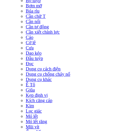
Bộ tuýp
Bơm mỡ
Búa rìu
Cần chữ T
Cần nối
Cần tự động
Cần xiết chỉnh lực
Cảo
Cờ lê
Cưa
Dao kéo
Đầu tuýp
Đục
Dụng cụ cách điện
Dụng cụ chống cháy nổ
Dụng cụ khác
Ê Tô
Giũa
Kẹp định vị
Kích căng cáp
Kìm
Lục giác
Mỏ lết
Mỏ lết răng
Mũi vít