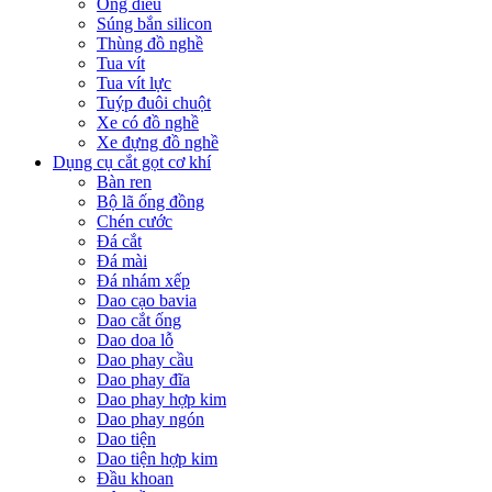
Ống điếu
Súng bắn silicon
Thùng đồ nghề
Tua vít
Tua vít lực
Tuýp đuôi chuột
Xe có đồ nghề
Xe đựng đồ nghề
Dụng cụ cắt gọt cơ khí
Bàn ren
Bộ lã ống đồng
Chén cước
Đá cắt
Đá mài
Đá nhám xếp
Dao cạo bavia
Dao cắt ống
Dao doa lỗ
Dao phay cầu
Dao phay đĩa
Dao phay hợp kim
Dao phay ngón
Dao tiện
Dao tiện hợp kim
Đầu khoan