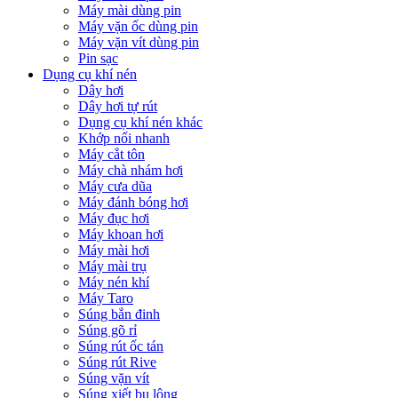
Máy mài dùng pin
Máy vặn ốc dùng pin
Máy vặn vít dùng pin
Pin sạc
Dụng cụ khí nén
Dây hơi
Dây hơi tự rút
Dụng cụ khí nén khác
Khớp nối nhanh
Máy cắt tôn
Máy chà nhám hơi
Máy cưa dũa
Máy đánh bóng hơi
Máy đục hơi
Máy khoan hơi
Máy mài hơi
Máy mài trụ
Máy nén khí
Máy Taro
Súng bắn đinh
Súng gõ rỉ
Súng rút ốc tán
Súng rút Rive
Súng vặn vít
Súng xiết bu lông