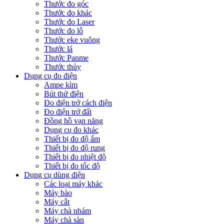
Thước đo góc
Thước đo khác
Thước đo Laser
Thước đo lỗ
Thước eke vuông
Thước lá
Thước Panme
Thước thủy
Dụng cụ đo điện
Ampe kìm
Bút thử điện
Đo điện trở cách điện
Đo điện trở đất
Đồng hồ vạn năng
Dụng cụ đo khác
Thiết bị đo độ ẩm
Thiết bị đo độ rung
Thiết bị đo nhiệt độ
Thiết bị đo tốc độ
Dụng cụ dùng điện
Các loại máy khác
Máy bào
Máy cắt
Máy chà nhám
Máy chà sàn