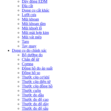
Dây đồng EDM
Đĩa cắt
Dụng cụ cắt khác
Lưỡi cưa
Mũi khoan
Mũi khoan tâm
Mũi khoét lỗ
Mũi mài hợp kim
Mũi vát mép
Taro
Tay quay
Dụng cụ đo chính xác
Bộ dưỡng đo
Chân đế từ
Compa
Đồng hồ đo áp suất
Đồng hồ so
Thước cặp cơ khí
Thước cặp điện tử
Thước cặp đồng hồ
Thước cuộn
Thước đo dầu
Thước đo độ cao
Thước đo độ dày
Thước đo độ sâu