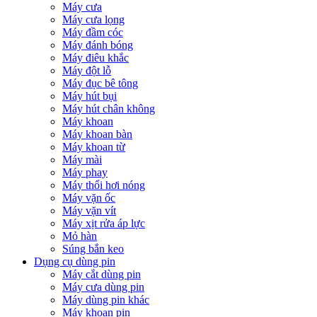
Máy cưa
Máy cưa lọng
Máy đầm cóc
Máy đánh bóng
Máy điêu khắc
Máy đột lỗ
Máy đục bê tông
Máy hút bụi
Máy hút chân không
Máy khoan
Máy khoan bàn
Máy khoan từ
Máy mài
Máy phay
Máy thổi hơi nóng
Máy vặn ốc
Máy vặn vít
Máy xịt rửa áp lực
Mỏ hàn
Súng bắn keo
Dụng cụ dùng pin
Máy cắt dùng pin
Máy cưa dùng pin
Máy dùng pin khác
Máy khoan pin